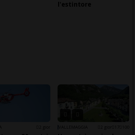
l'estintore
A
2 gior
VALLEMAGGIA
2 gior
17
100