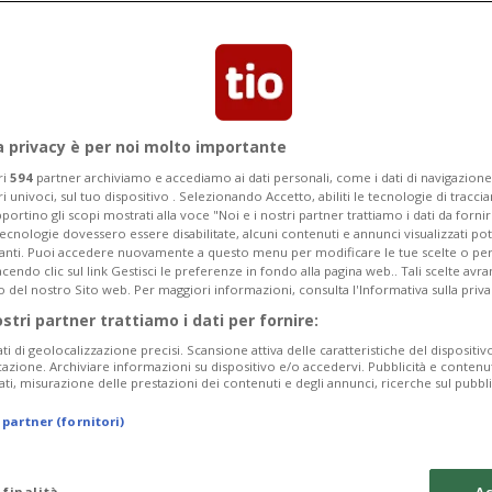
anti dello Special One nei confronti
e persa col Siviglia.
a privacy è per noi molto importante
ri
594
partner archiviamo e accediamo ai dati personali, come i dati di navigazione 
ri univoci, sul tuo dispositivo . Selezionando Accetto, abiliti le tecnologie di tracc
portino gli scopi mostrati alla voce "Noi e i nostri partner trattiamo i dati da fornir
tecnologie dovessero essere disabilitate, alcuni contenuti e annunci visualizzati 
vanti. Puoi accedere nuovamente a questo menu per modificare le tue scelte o per
endo clic sul link Gestisci le preferenze in fondo alla pagina web.. Tali scelte avr
o del nostro Sito web. Per maggiori informazioni, consulta l'Informativa sulla priva
ostri partner trattiamo i dati per fornire:
ati di geolocalizzazione precisi. Scansione attiva delle caratteristiche del dispositivo 
icazione. Archiviare informazioni su dispositivo e/o accedervi. Pubblicità e contenu
ati, misurazione delle prestazioni dei contenuti e degli annunci, ricerche sul pubbl
 partner (fornitori)
 finalità
Ac