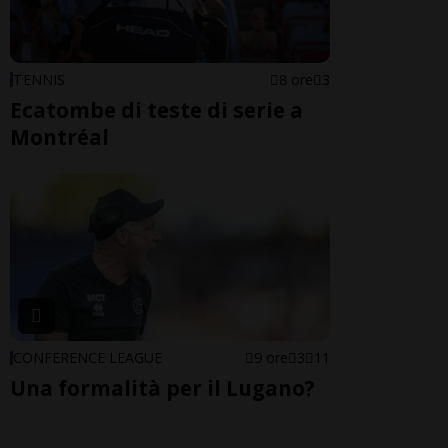
TENNIS
8 ore
3
Ecatombe di teste di serie a
Montréal
CONFERENCE LEAGUE
9 ore
3
11
Una formalità per il Lugano?