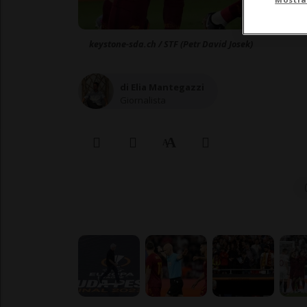
keystone-sda.ch / STF (Petr David Josek)
di Elia Mantegazzi
Giornalista