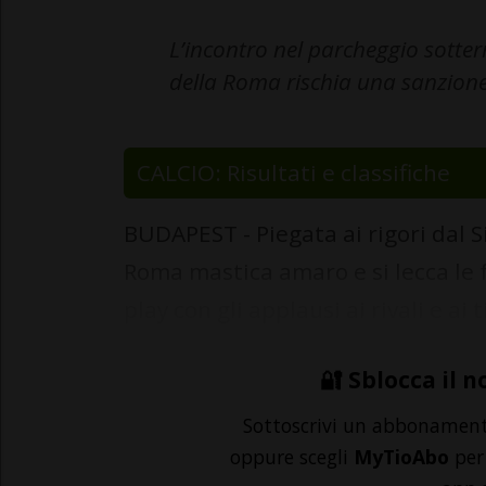
L’incontro nel parcheggio sotter
della Roma rischia una sanzione
CALCIO: Risultati e classifiche
BUDAPEST - Piegata ai rigori dal Siv
Roma mastica amaro e si lecca le fe
play con gli applausi ai rivali e ai 
🔐 Sblocca il n
Sottoscrivi un abbonamen
oppure scegli
MyTioAbo
per 