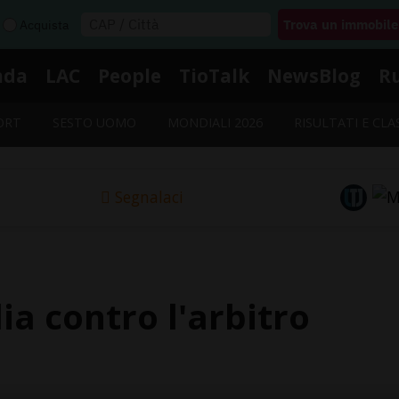
Acquista
nda
LAC
People
TioTalk
NewsBlog
R
ORT
SESTO UOMO
MONDIALI 2026
RISULTATI E CLA
Segnalaci
ia contro l'arbitro