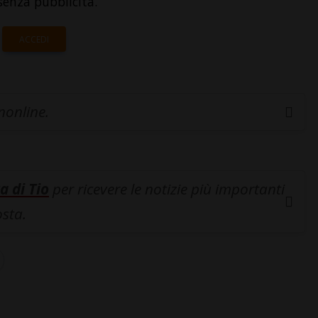
senza pubblicità.
ACCEDI
inonline.
a di Tio
per ricevere le notizie più importanti
osta.