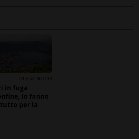
1 gior
96
139
i in fuga
onfine, lo fanno
tutto per la