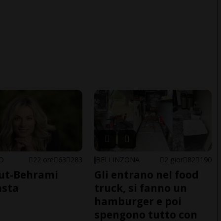
NO
22 ore
63
283
BELLINZONA
2 gior
82
190
ut-Behrami
Gli entrano nel food
asta
truck, si fanno un
hamburger e poi
spengono tutto con