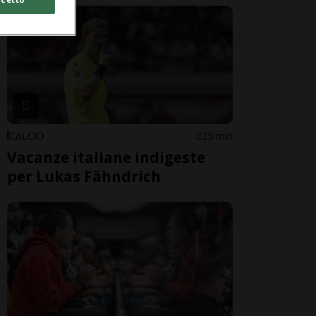
CALCIO
25 min
Vacanze italiane indigeste
per Lukas Fähndrich