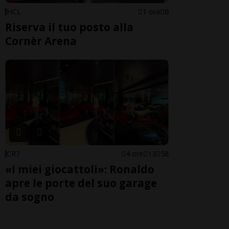
HCL
1 ora
6
Riserva il tuo posto alla
Cornèr Arena
CR7
4 ore
13
58
«I miei giocattoli»: Ronaldo
apre le porte del suo garage
da sogno