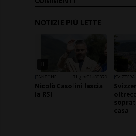
COMMENTI
NOTIZIE PIÙ LETTE
CANTONE
1 gior
140
370
SVIZZERA
Nicolò Casolini lascia
Svizzer
la RSI
oltrec
soprat
casa