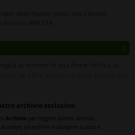
raneo della Puskas Arena. Ora il tecnico
 da parte dell’UEFA.
iglia al termine di una finale infinita, la
rite. Se a fine partita c’è stato grande fair-
tifosi andalusi - coi giallorossi andat...
ostro archivio esclusivo!
to
Archivio
per leggere questo articolo,
accedere all'archivio e navigare su sito e