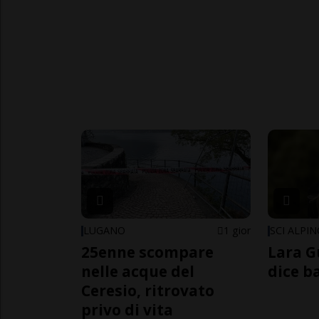
LUGANO
1 gior
SCI ALPI
25enne scompare
Lara G
nelle acque del
dice b
Ceresio, ritrovato
privo di vita