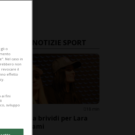
ULTIME NOTIZIE SPORT
gli o
iamento
e". Nel caso in
potrebbero non
 revocare il
anno effetto
cy.
ai fini
ti
ico, sviluppo
SCI ALPINO
18 min
Lettera da brividi per Lara
Gut-Behrami
cetto