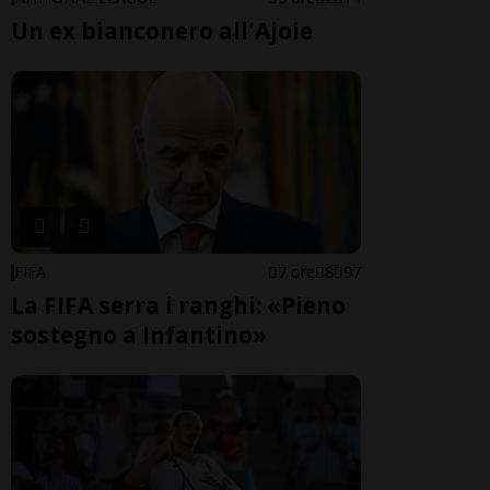
Un ex bianconero all'Ajoie
FIFA
7 ore
8
97
La FIFA serra i ranghi: «Pieno
sostegno a Infantino»