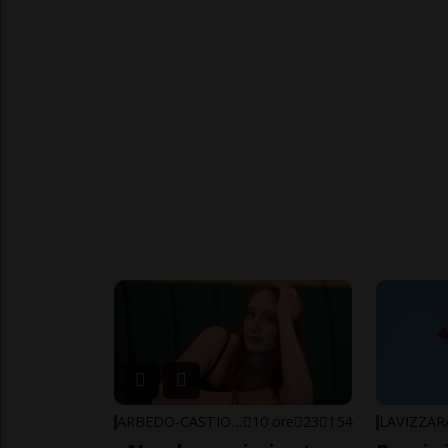
ARBEDO-CASTIONE
10 ore
23
154
LAVIZZAR