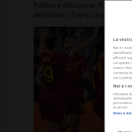
Rabbia e delusione. Parole pes
dell'arbitro Taylor dopo la final
La vostr
Noi e i nost
identificato
affinché sup
cui queste 
essere rile
consenso fac
nel contest
Noi e i n
Utilizzare d
dell’identif
personalizz
di servizi.
Elenco dei
Mostra