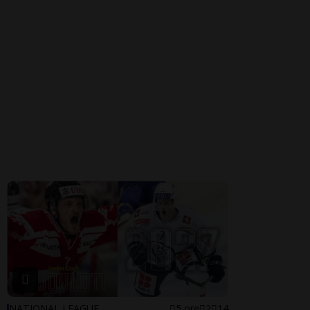
NATIONAL LEAGUE
5 ore
2
14