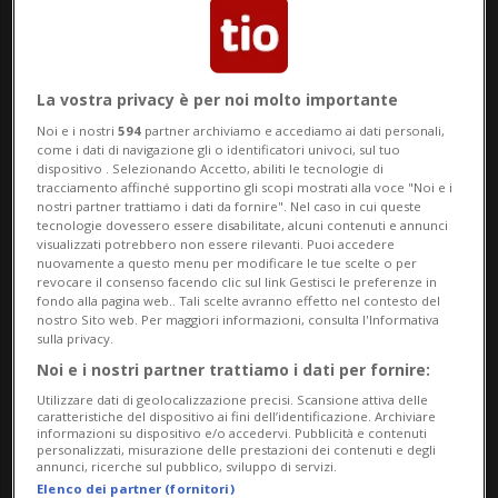
La vostra privacy è per noi molto importante
TENNIS
1 anno
1
2
Noi e i nostri
594
partner archiviamo e accediamo ai dati personali,
«Per favore, stai lontano da
come i dati di navigazione gli o identificatori univoci, sul tuo
dispositivo . Selezionando Accetto, abiliti le tecnologie di
me...»
tracciamento affinché supportino gli scopi mostrati alla voce "Noi e i
nostri partner trattiamo i dati da fornire". Nel caso in cui queste
tecnologie dovessero essere disabilitate, alcuni contenuti e annunci
visualizzati potrebbero non essere rilevanti. Puoi accedere
nuovamente a questo menu per modificare le tue scelte o per
revocare il consenso facendo clic sul link Gestisci le preferenze in
fondo alla pagina web.. Tali scelte avranno effetto nel contesto del
nostro Sito web. Per maggiori informazioni, consulta l'Informativa
sulla privacy.
Noi e i nostri partner trattiamo i dati per fornire:
Utilizzare dati di geolocalizzazione precisi. Scansione attiva delle
caratteristiche del dispositivo ai fini dell’identificazione. Archiviare
informazioni su dispositivo e/o accedervi. Pubblicità e contenuti
personalizzati, misurazione delle prestazioni dei contenuti e degli
annunci, ricerche sul pubblico, sviluppo di servizi.
FOCUS
1 anno
14
Elenco dei partner (fornitori)