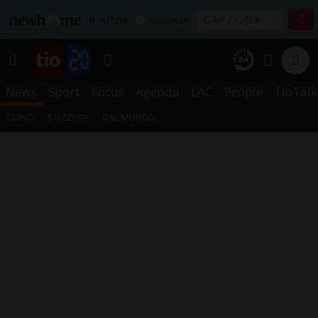
Affitta
Acquista
News
Sport
Focus
Agenda
LAC
People
TioTalk
TICINO
SVIZZERA
DAL MONDO