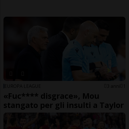
EUROPA LEAGUE
3 anni
1
«Fuc**** disgrace», Mou
stangato per gli insulti a Taylor