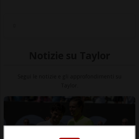
Notizie su Taylor
Segui le notizie e gli approfondimenti su
Taylor.