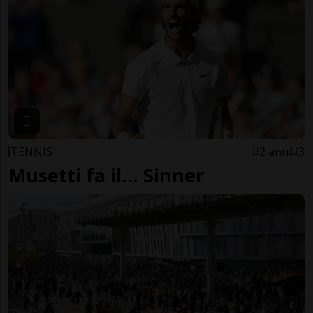
TENNIS
2 anni
3
Musetti fa il... Sinner