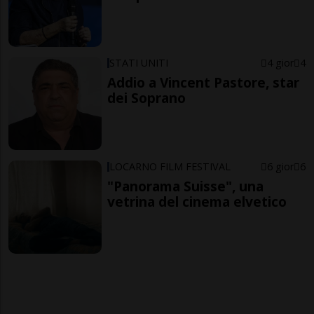
STATI UNITI
4 gior
4
Addio a Vincent Pastore, star
dei Soprano
LOCARNO FILM FESTIVAL
6 gior
6
"Panorama Suisse", una
vetrina del cinema elvetico