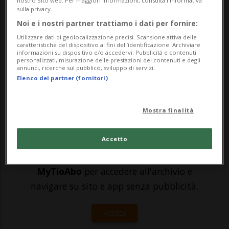
nostro Sito web. Per maggiori informazioni, consulta l'Informativa
sulla privacy.
dimostrato di funzionare una volta, perché
Noi e i nostri partner trattiamo i dati per fornire:
cambiarla?Il nuovo (a sorpresa doppio)
Utilizzare dati di geolocalizzazione precisi. Scansione attiva delle
caratteristiche del dispositivo ai fini dell’identificazione. Archiviare
disco di Taylor Swift è arrivato proprio
informazioni su dispositivo e/o accedervi. Pubblicità e contenuti
personalizzati, misurazione delle prestazioni dei contenuti e degli
ques...
annunci, ricerche sul pubblico, sviluppo di servizi.
Elenco dei partner (fornitori)
🔐 Sblocca il nostro archivio
Mostra finalità
esclusivo!
Accetto
Sottoscrivi un abbonamento
Archivio
per
leggere questo articolo, oppure scegli
MyTioAbo
per accedere all'archivio e
navigare su sito e app senza pubblicità.
ACCEDI