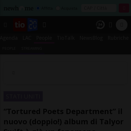
Affitta
Acquista
Agenda
LAC
People
TioTalk
NewsBlog
Rubriche
PEOPLE
STREAMING
STATI UNITI
“Tortured Poets Department” il
nuovo (doppio!) album di Talyor