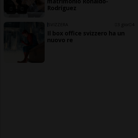
matrimonio Ronaldo-
Rodríguez
SVIZZERA
3 gior
4
Il box office svizzero ha un
nuovo re