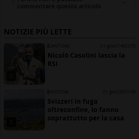
commentare questo articolo
NOTIZIE PIÙ LETTE
CANTONE
1 gior
140
370
Nicolò Casolini lascia la
RSI
SVIZZERA
1 gior
97
139
Svizzeri in fuga
oltreconfine, lo fanno
soprattutto per la casa