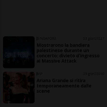
SINGAPORE
3 gior
1
27
Mostrarono la bandiera
palestinese durante un
concerto: divieto d'ingresso
ai Massive Attack
VIP
3 gior
2
10
Ariana Grande si ritira
temporaneamente dalle
scene