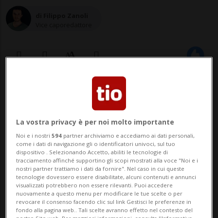
di Filippo Zanoli
Vice caporedattore
19 apr 2024 - 17:20
Aggiornamento 17:38
La vostra privacy è per noi molto importante
Noi e i nostri
594
partner archiviamo e accediamo ai dati personali,
come i dati di navigazione gli o identificatori univoci, sul tuo
dispositivo . Selezionando Accetto, abiliti le tecnologie di
tracciamento affinché supportino gli scopi mostrati alla voce "Noi e i
nostri partner trattiamo i dati da fornire". Nel caso in cui queste
tecnologie dovessero essere disabilitate, alcuni contenuti e annunci
NEW YORK - Mal d'amore, amore amaro e
visualizzati potrebbero non essere rilevanti. Puoi accedere
nuovamente a questo menu per modificare le tue scelte o per
rotture dolorose e in sottofondo tastiere
revocare il consenso facendo clic sul link Gestisci le preferenze in
fondo alla pagina web.. Tali scelte avranno effetto nel contesto del
retrò anni '80. Una ricetta che ha già