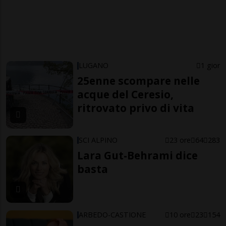
LUGANO
1 gior
25enne scompare nelle
acque del Ceresio,
ritrovato privo di vita
SCI ALPINO
23 ore
64
283
Lara Gut-Behrami dice
basta
ARBEDO-CASTIONE
10 ore
23
154