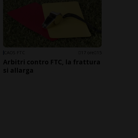
CAOS FTC
17 ore
15
Arbitri contro FTC, la frattura
si allarga