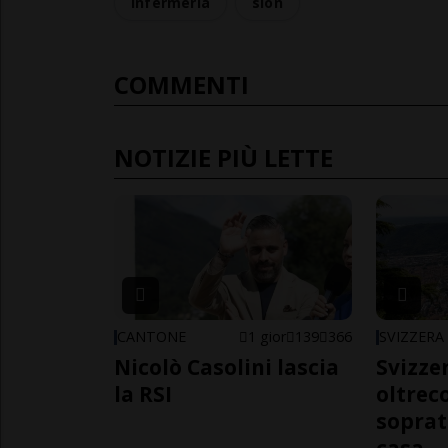
infermeria
sion
COMMENTI
NOTIZIE PIÙ LETTE
CANTONE
1 gior
139
366
SVIZZERA
Nicolò Casolini lascia
Svizzer
la RSI
oltrec
soprat