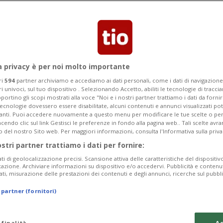
a privacy è per noi molto importante
ri
594
partner archiviamo e accediamo ai dati personali, come i dati di navigazione 
ri univoci, sul tuo dispositivo . Selezionando Accetto, abiliti le tecnologie di tracc
portino gli scopi mostrati alla voce "Noi e i nostri partner trattiamo i dati da fornir
tecnologie dovessero essere disabilitate, alcuni contenuti e annunci visualizzati 
vanti. Puoi accedere nuovamente a questo menu per modificare le tue scelte o per
endo clic sul link Gestisci le preferenze in fondo alla pagina web.. Tali scelte avr
o del nostro Sito web. Per maggiori informazioni, consulta l'Informativa sulla priva
ostri partner trattiamo i dati per fornire:
ati di geolocalizzazione precisi. Scansione attiva delle caratteristiche del dispositivo 
icazione. Archiviare informazioni su dispositivo e/o accedervi. Pubblicità e contenu
ati, misurazione delle prestazioni dei contenuti e degli annunci, ricerche sul pubbl
 partner (fornitori)
 finalità
Ac