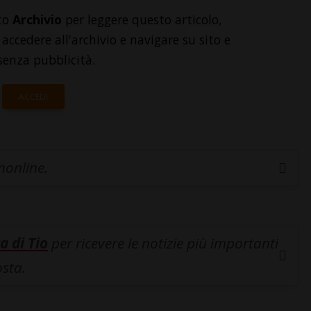
to
Archivio
per leggere questo articolo,
accedere all'archivio e navigare su sito e
senza pubblicità.
ACCEDI
inonline.
a di Tio
per ricevere le notizie più importanti
osta.