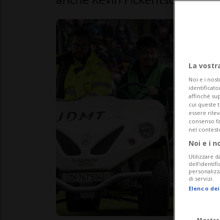
La vostr
Noi e i nost
identificato
affinché sup
cui queste 
essere rile
consenso fac
nel contest
Noi e i n
Utilizzare d
dell’identif
personalizz
di servizi.
Elenco dei
Mostra