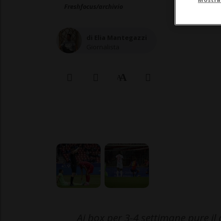
Freshfocus/archivio
di Elia Mantegazzi
Giornalista
Ai box per 3-4 settimane pure il