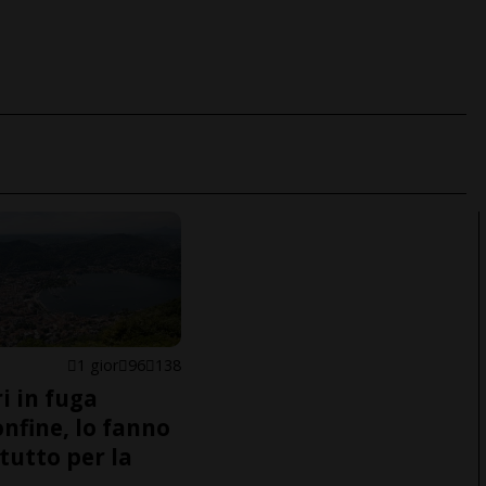
1 gior
96
138
i in fuga
onfine, lo fanno
tutto per la