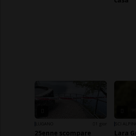
casa
LUGANO
1 gior
SCI ALPI
25enne scompare
Lara G