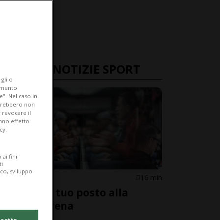
ULTIME NOTIZIE SPORT
gli o
iamento
e". Nel caso in
potrebbero non
 revocare il
anno effetto
cy.
ai fini
ti
ico, sviluppo
HCL
16 min
Riserva il tuo posto alla
Cornèr Arena
cetto