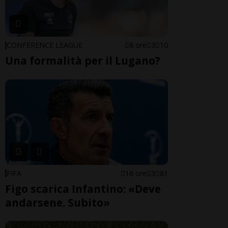
CONFERENCE LEAGUE
8 ore
3
10
Una formalità per il Lugano?
FIFA
16 ore
3
81
Figo scarica Infantino: «Deve
andarsene. Subito»