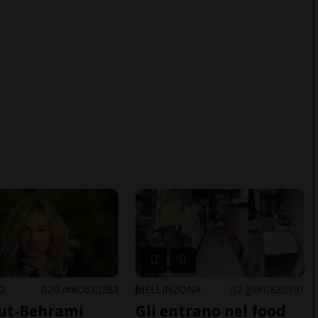
NO
20 ore
63
283
BELLINZONA
2 gior
82
191
ut-Behrami
Gli entrano nel food