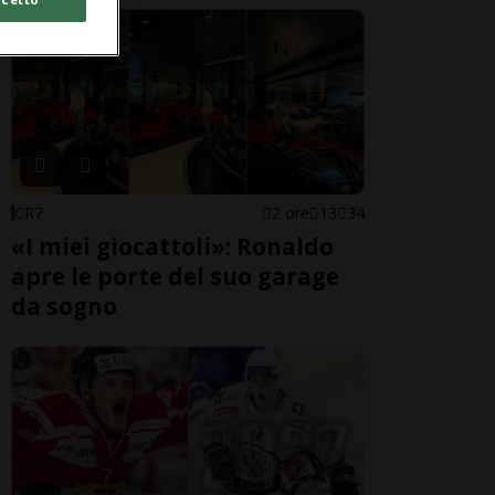
CR7
2 ore
13
34
«I miei giocattoli»: Ronaldo
apre le porte del suo garage
da sogno