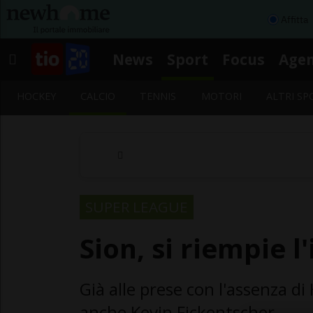
Affitta
News
Sport
Focus
Age
HOCKEY
CALCIO
TENNIS
MOTORI
ALTRI SP
SUPER LEAGUE
Sion, si riempie l
Già alle prese con l'assenza di
anche Kevin Fickentscher.