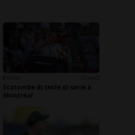
TENNIS
7 ore
2
Ecatombe di teste di serie a
Montréal