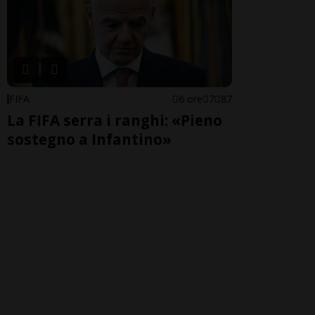
FIFA
6 ore
7
87
La FIFA serra i ranghi: «Pieno
sostegno a Infantino»