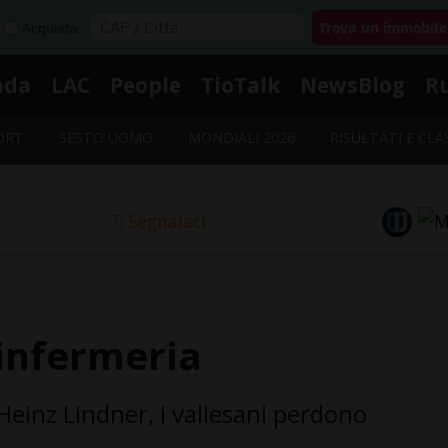
Acquista
nda
LAC
People
TioTalk
NewsBlog
R
ORT
SESTO UOMO
MONDIALI 2026
RISULTATI E CLA
Segnalaci
'infermeria
 Heinz Lindner, i vallesani perdono