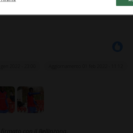
 gen 2022 - 23:00
Aggiornamento 01 feb 2022 - 11:12
firmato con il Bellinzona.