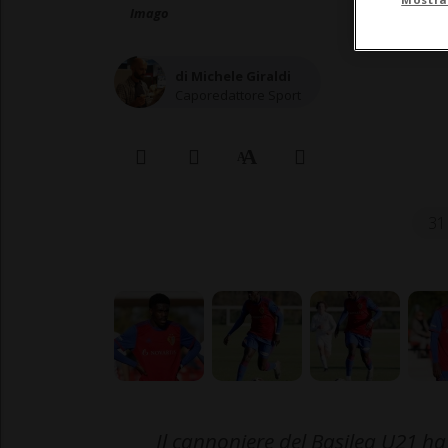
Imago
di Michele Giraldi
Caporedattore Sport
31
Il cannoniere del Basilea U21 ha 