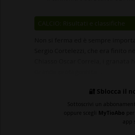
CALCIO: Risultati e classifiche
Non si ferma ed è sempre importa
Sergio Cortelezzi, che era finito n
Chiasso Oscar Correia, i granata 
Grande protagonista...
🔐 Sblocca il n
Sottoscrivi un abbonamen
oppure scegli
MyTioAbo
per 
app 