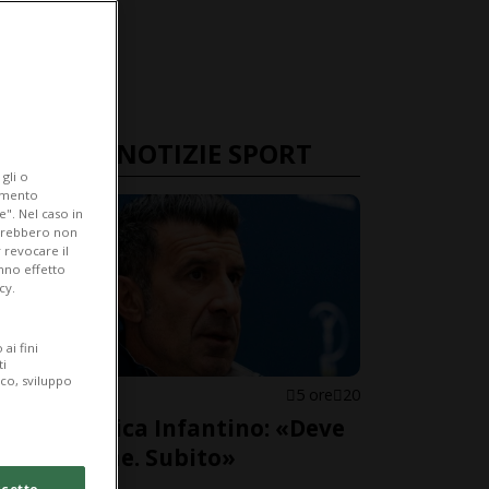
ULTIME NOTIZIE SPORT
gli o
iamento
e". Nel caso in
potrebbero non
 revocare il
anno effetto
cy.
ai fini
ti
ico, sviluppo
FIFA
5 ore
20
Figo scarica Infantino: «Deve
andarsene. Subito»
cetto