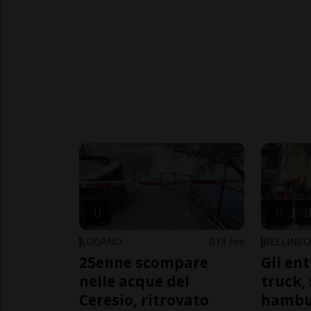
LUGANO
13 ore
BELLINZ
25enne scompare
Gli en
nelle acque del
truck,
Ceresio, ritrovato
hambur