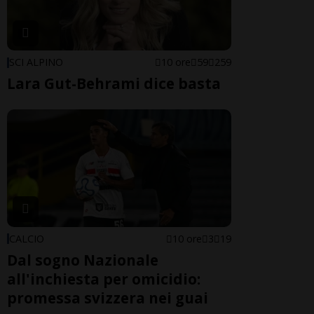
SCI ALPINO
10 ore
59
259
Lara Gut-Behrami dice basta
CALCIO
10 ore
3
19
Dal sogno Nazionale
all'inchiesta per omicidio:
promessa svizzera nei guai