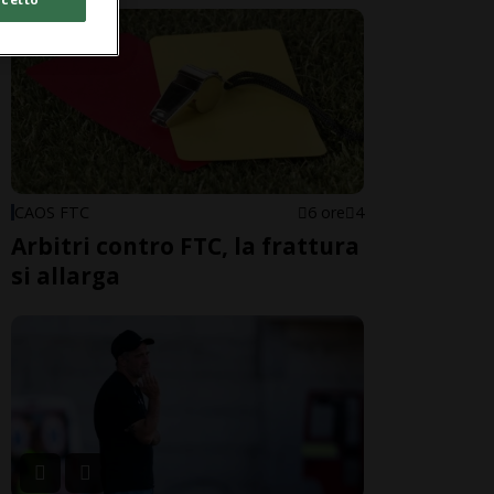
CAOS FTC
6 ore
4
Arbitri contro FTC, la frattura
si allarga