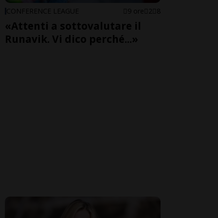
CONFERENCE LEAGUE
9 ore
2
8
«Attenti a sottovalutare il
Runavik. Vi dico perché...»