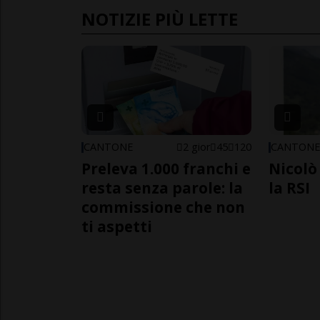
NOTIZIE PIÙ LETTE
CANTONE
2 gior
45
120
CANTON
Preleva 1.000 franchi e
Nicolò 
resta senza parole: la
la RSI
commissione che non
ti aspetti