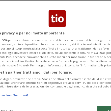
a privacy è per noi molto importante
ri
594
partner archiviamo e accediamo ai dati personali, come i dati di navigazione 
ri univoci, sul tuo dispositivo . Selezionando Accetto, abiliti le tecnologie di tracc
portino gli scopi mostrati alla voce "Noi e i nostri partner trattiamo i dati da fornir
tecnologie dovessero essere disabilitate, alcuni contenuti e annunci visualizzati 
vanti. Puoi accedere nuovamente a questo menu per modificare le tue scelte o per
endo clic sul link Gestisci le preferenze in fondo alla pagina web.. Tali scelte avr
o del nostro Sito web. Per maggiori informazioni, consulta l'Informativa sulla priva
ostri partner trattiamo i dati per fornire:
ati di geolocalizzazione precisi. Scansione attiva delle caratteristiche del dispositivo 
icazione. Archiviare informazioni su dispositivo e/o accedervi. Pubblicità e contenu
ati, misurazione delle prestazioni dei contenuti e degli annunci, ricerche sul pubbl
 partner (fornitori)
 finalità
Ac