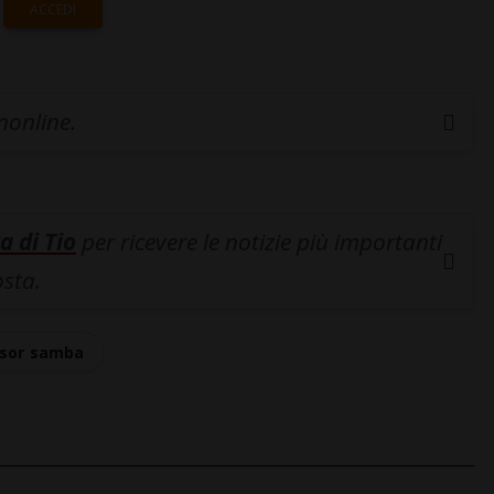
ACCEDI
inonline.
a di Tio
per ricevere le notizie più importanti
osta.
esor samba