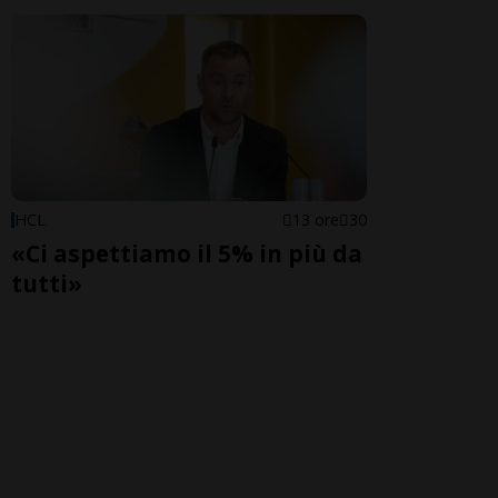
HCL
13 ore
30
«Ci aspettiamo il 5% in più da
tutti»