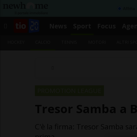
Affitta
News
Sport
Focus
Age
HOCKEY
CALCIO
TENNIS
MOTORI
ALTRI SP
PROMOTION LEAGUE
Tresor Samba a B
C'è la firma: Tresor Samba sarà
prima...