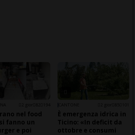
ONA
2 gior
82
194
CANTONE
2 gior
85
101
trano nel food
È emergenza idrica in
 si fanno un
Ticino: «In deficit da
ger e poi
ottobre e consumi