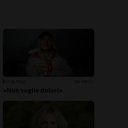
SCI ALPINO
9 ore
21
«Non voglio dolori»