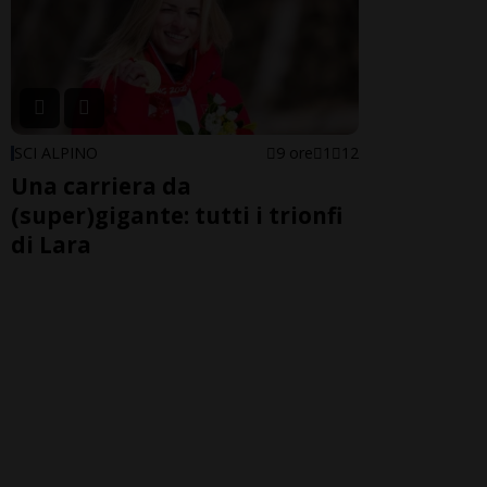
SCI ALPINO
9 ore
1
12
Una carriera da
(super)gigante: tutti i trionfi
di Lara