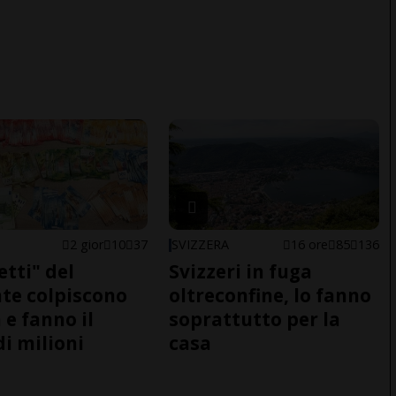
2 gior
10
37
SVIZZERA
16 ore
85
136
etti" del
Svizzeri in fuga
te colpiscono
oltreconfine, lo fanno
 e fanno il
soprattutto per la
di milioni
casa