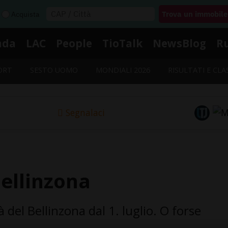
Acquista
nda
LAC
People
TioTalk
NewsBlog
R
ORT
SESTO UOMO
MONDIALI 2026
RISULTATI E CLA
Segnalaci
ellinzona
 del Bellinzona dal 1. luglio. O forse