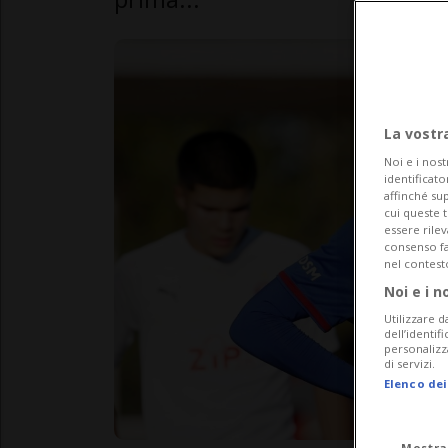
La vostr
Noi e i nost
identificato
affinché sup
cui queste 
essere rile
consenso fac
nel contest
Noi e i n
Utilizzare d
dell’identif
personalizz
di servizi.
Elenco dei
Mostra