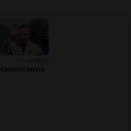
E
13 ore
98
335
Casolini lascia