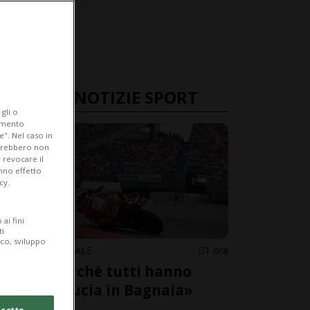
ULTIME NOTIZIE SPORT
gli o
iamento
e". Nel caso in
potrebbero non
 revocare il
anno effetto
cy.
ai fini
ti
ico, sviluppo
MOTOMONDIALE
1 ora
«Ecco perché tutti hanno
perso fiducia in Bagnaia»
cetto