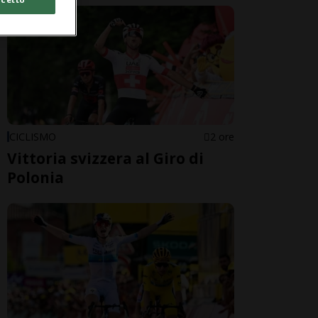
CICLISMO
2 ore
Vittoria svizzera al Giro di
Polonia