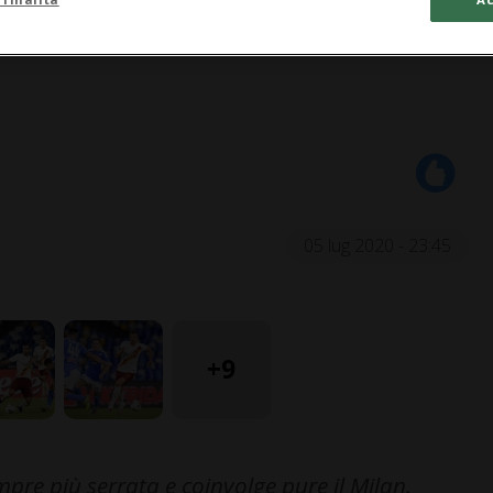
05 lug 2020 - 23:45
+9
pre più serrata e coinvolge pure il Milan.