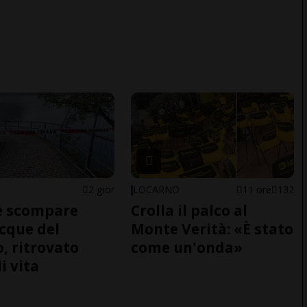
2 gior
LOCARNO
11 ore
132
e scompare
Crolla il palco al
acque del
Monte Verità: «È stato
o, ritrovato
come un'onda»
i vita