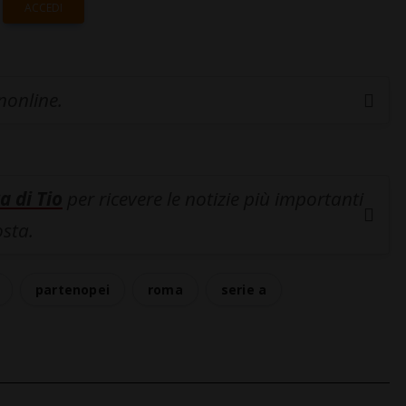
ACCEDI
inonline.
a di Tio
per ricevere le notizie più importanti
osta.
partenopei
roma
serie a