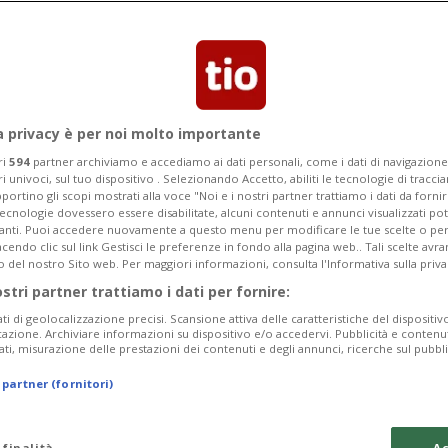
a privacy è per noi molto importante
ri
594
partner archiviamo e accediamo ai dati personali, come i dati di navigazione 
ri univoci, sul tuo dispositivo . Selezionando Accetto, abiliti le tecnologie di tracc
portino gli scopi mostrati alla voce "Noi e i nostri partner trattiamo i dati da fornir
tecnologie dovessero essere disabilitate, alcuni contenuti e annunci visualizzati 
vanti. Puoi accedere nuovamente a questo menu per modificare le tue scelte o per
endo clic sul link Gestisci le preferenze in fondo alla pagina web.. Tali scelte avr
o del nostro Sito web. Per maggiori informazioni, consulta l'Informativa sulla priva
ostri partner trattiamo i dati per fornire:
ati di geolocalizzazione precisi. Scansione attiva delle caratteristiche del dispositivo 
icazione. Archiviare informazioni su dispositivo e/o accedervi. Pubblicità e contenu
ati, misurazione delle prestazioni dei contenuti e degli annunci, ricerche sul pubbl
 partner (fornitori)
 finalità
Ac