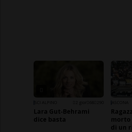
SCI ALPINO
2 gior
68
290
ASCONA
Lara Gut-Behrami
Ragazz
dice basta
morto 
di un 