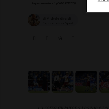
keystone-sda.ch (CIRO FUSCO)
di Michele Giraldi
Caporedattore Sport
La corsa all'Europa League è sem