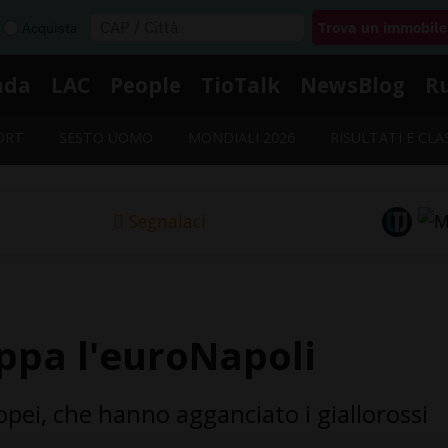
Acquista
nda
LAC
People
TioTalk
NewsBlog
R
ORT
SESTO UOMO
MONDIALI 2026
RISULTATI E CLA
Segnalaci
ppa l'euroNapoli
pei, che hanno agganciato i giallorossi
.