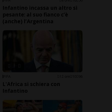
FIFA
8 ore
16
56
Infantino incassa un altro sì
pesante: al suo fianco c’è
(anche) l’Argentina
FIFA
12 ore
10
96
L'Africa si schiera con
Infantino