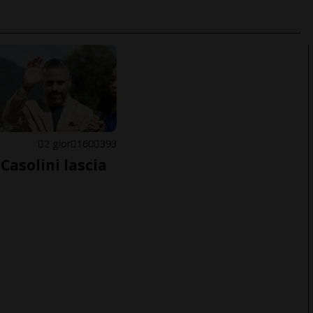
E
2 gior
160
393
Casolini lascia