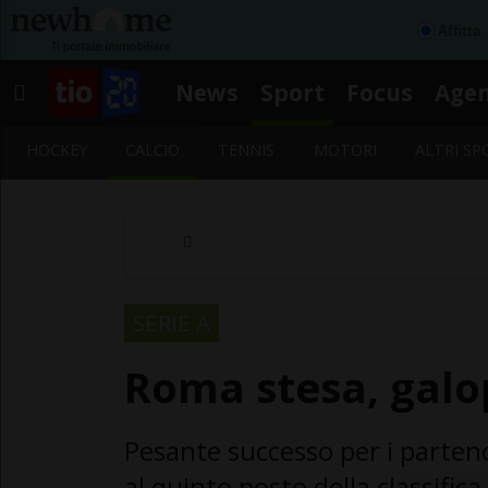
Affitta
News
Sport
Focus
Age
HOCKEY
CALCIO
TENNIS
MOTORI
ALTRI SP
SERIE A
Roma stesa, galo
Pesante successo per i parteno
al quinto posto della classifica