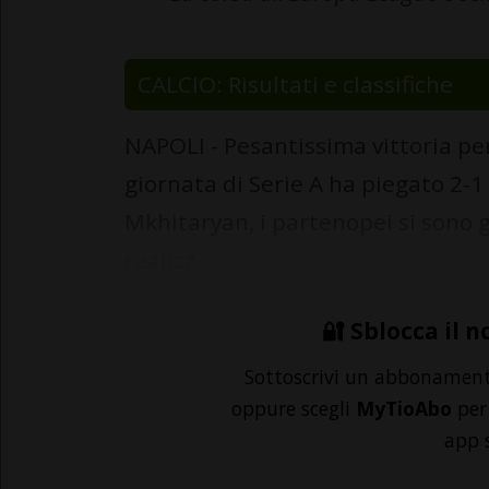
CALCIO: Risultati e classifiche
NAPOLI - Pesantissima vittoria per
giornata di Serie A ha piegato 2-1
Mkhitaryan, i partenopei si sono ga
realizz...
🔐 Sblocca il n
Sottoscrivi un abbonamen
oppure scegli
MyTioAbo
per 
app 