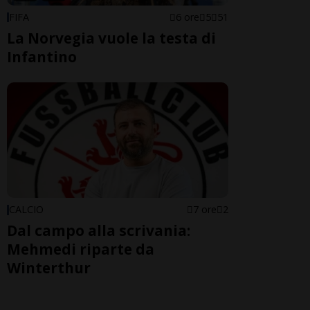
FIFA
6 ore
5
51
La Norvegia vuole la testa di
Infantino
CALCIO
7 ore
2
Dal campo alla scrivania:
Mehmedi riparte da
Winterthur