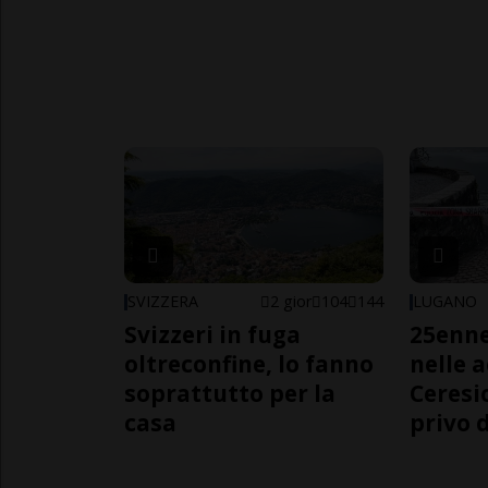
SVIZZERA
2 gior
104
144
LUGANO
Svizzeri in fuga
25enn
oltreconfine, lo fanno
nelle 
soprattutto per la
Ceresi
casa
privo d