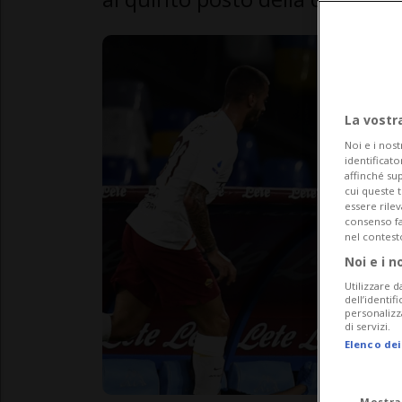
La vostr
Noi e i nost
identificato
affinché sup
cui queste 
essere rile
consenso fac
nel contest
Noi e i n
Utilizzare d
dell’identif
personalizz
di servizi.
Elenco dei
Mostra