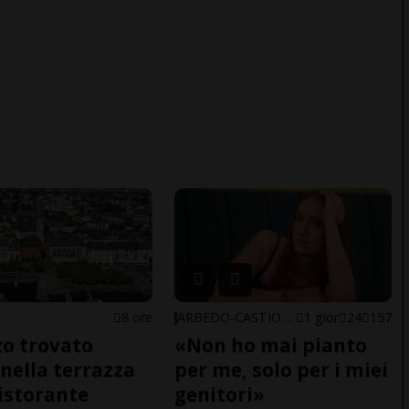
8 ore
ARBEDO-CASTIONE
1 gior
24
157
o trovato
«Non ho mai pianto
nella terrazza
per me, solo per i miei
ristorante
genitori»