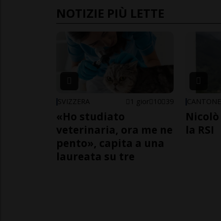
NOTIZIE PIÙ LETTE
SVIZZERA
1 gior
10
39
CANTON
«Ho studiato
Nicolò 
veterinaria, ora me ne
la RSI
pento», capita a una
laureata su tre