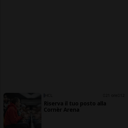
HCL
21 ore
12
Riserva il tuo posto alla
Cornèr Arena