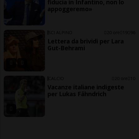
fiducia in Infantino, non lo
appoggeremo»
SCI ALPINO
20 ore
19
96
Lettera da brividi per Lara
Gut-Behrami
CALCIO
20 ore
10
Vacanze italiane indigeste
per Lukas Fähndrich