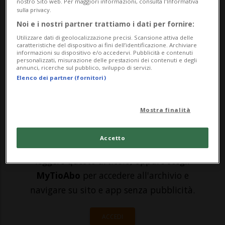
nostro Sito web. Per maggiori informazioni, consulta l'Informativa
Marta Bassino ha vinto la prima gara
sulla privacy.
stagionale, il gigante di Sölden, con il
Noi e i nostri partner trattiamo i dati per fornire:
tempo di 2'19''69. L'italiana - già in testa
Utilizzare dati di geolocalizzazione precisi. Scansione attiva delle
caratteristiche del dispositivo ai fini dell’identificazione. Archiviare
informazioni su dispositivo e/o accedervi. Pubblicità e contenuti
dopo la prima manche - si è confermata
personalizzati, misurazione delle prestazioni dei contenuti e degli
annunci, ricerche sul pubblico, sviluppo di servizi.
anche nella seconda, sbaragli...
Elenco dei partner (fornitori)
🔐 Sblocca il nostro archivio
Mostra finalità
esclusivo!
Accetto
Sottoscrivi un abbonamento
Archivio
per
leggere questo articolo, oppure scegli
MyTioAbo
per accedere all'archivio e
navigare su sito e app senza pubblicità.
ACCEDI