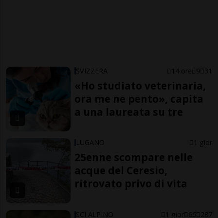
SVIZZERA
14 ore
9
31
«Ho studiato veterinaria,
ora me ne pento», capita
a una laureata su tre
LUGANO
1 gior
25enne scompare nelle
acque del Ceresio,
ritrovato privo di vita
SCI ALPINO
1 gior
66
287