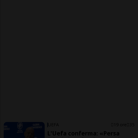
UEFA
19 ore
35
L'Uefa conferma: «Persa