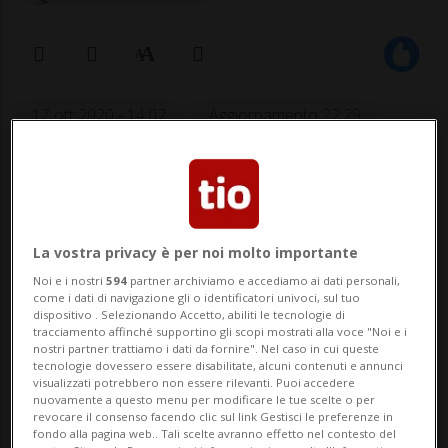
17 ott 2020 - 14:02
Aggiornamento 22:29
1
La vostra privacy è per noi molto importante
Noi e i nostri
594
partner archiviamo e accediamo ai dati personali,
come i dati di navigazione gli o identificatori univoci, sul tuo
dispositivo . Selezionando Accetto, abiliti le tecnologie di
tracciamento affinché supportino gli scopi mostrati alla voce "Noi e i
nostri partner trattiamo i dati da fornire". Nel caso in cui queste
SPORT: Risultati e classifiche
tecnologie dovessero essere disabilitate, alcuni contenuti e annunci
visualizzati potrebbero non essere rilevanti. Puoi accedere
nuovamente a questo menu per modificare le tue scelte o per
SÖLDEN - Pulita, precisa, velocissima.
revocare il consenso facendo clic sul link Gestisci le preferenze in
fondo alla pagina web.. Tali scelte avranno effetto nel contesto del