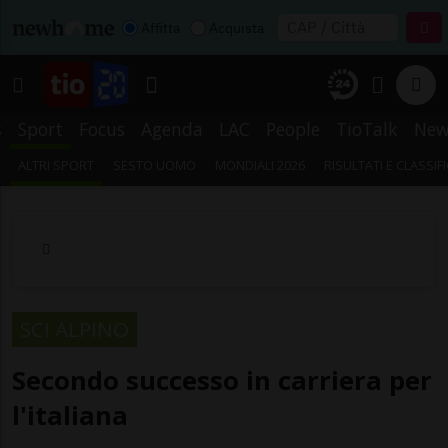
Affitta
Acquista
s
Sport
Focus
Agenda
LAC
People
TioTalk
New
ALTRI SPORT
SESTO UOMO
MONDIALI 2026
RISULTATI E CLASSIF
SCI ALPINO
Secondo successo in carriera per
l'italiana