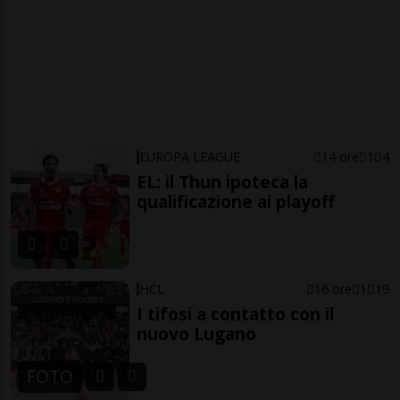
EUROPA LEAGUE
14 ore
1
4
EL: il Thun ipoteca la
qualificazione ai playoff
HCL
16 ore
1
19
I tifosi a contatto con il
nuovo Lugano
FOTO