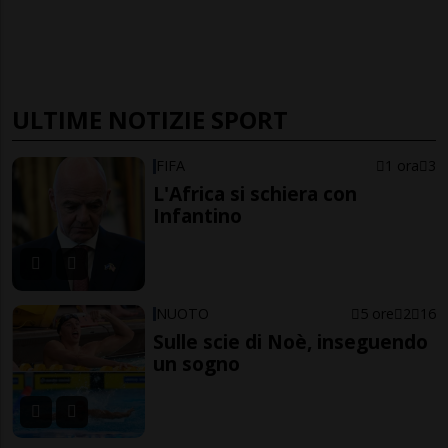
ULTIME NOTIZIE SPORT
FIFA
1 ora
3
L'Africa si schiera con
Infantino
NUOTO
5 ore
2
16
Sulle scie di Noè, inseguendo
un sogno