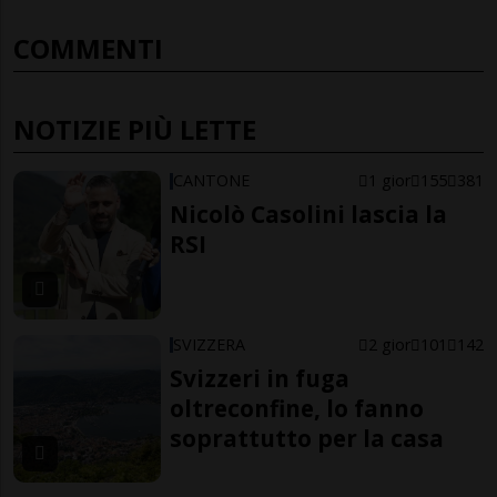
COMMENTI
NOTIZIE PIÙ LETTE
CANTONE
1 gior
155
381
Nicolò Casolini lascia la
RSI
SVIZZERA
2 gior
101
142
Svizzeri in fuga
oltreconfine, lo fanno
soprattutto per la casa