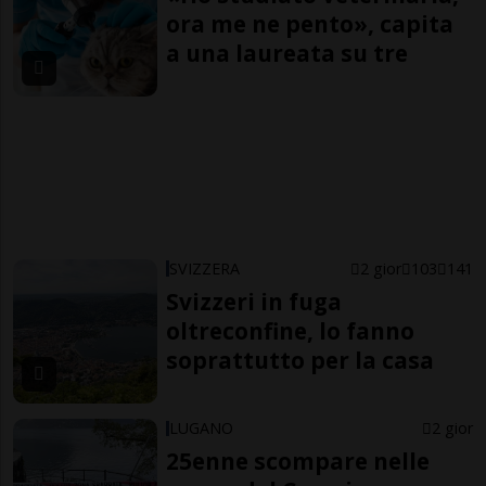
ora me ne pento», capita
a una laureata su tre
SVIZZERA
2 gior
103
141
Svizzeri in fuga
oltreconfine, lo fanno
soprattutto per la casa
LUGANO
2 gior
25enne scompare nelle