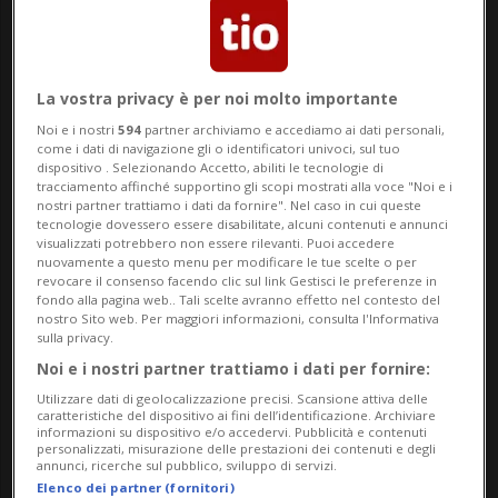
Tempo perso nel traffico, negli
spostamenti. Tempo perso in attese,
ritardi e inefficienze del trasporto
La vostra privacy è per noi molto importante
pubblico che sottraggono ore preziose alla
Noi e i nostri
594
partner archiviamo e accediamo ai dati personali,
come i dati di navigazione gli o identificatori univoci, sul tuo
nostra vita. Per molti cittadini il problema
dispositivo . Selezionando Accetto, abiliti le tecnologie di
tracciamento affinché supportino gli scopi mostrati alla voce "Noi e i
nostri partner trattiamo i dati da fornire". Nel caso in cui queste
non è soltanto quanto denaro rimane a
tecnologie dovessero essere disabilitate, alcuni contenuti e annunci
visualizzati potrebbero non essere rilevanti. Puoi accedere
fine mese, ma anche quanto tempo rimane
nuovamente a questo menu per modificare le tue scelte o per
revocare il consenso facendo clic sul link Gestisci le preferenze in
a fine giornata.
fondo alla pagina web.. Tali scelte avranno effetto nel contesto del
nostro Sito web. Per maggiori informazioni, consulta l'Informativa
sulla privacy.
Ogni minuto trascorso inutilmente in coda
Noi e i nostri partner trattiamo i dati per fornire:
è un minuto sottratto alla famiglia, al
Utilizzare dati di geolocalizzazione precisi. Scansione attiva delle
caratteristiche del dispositivo ai fini dell’identificazione. Archiviare
informazioni su dispositivo e/o accedervi. Pubblicità e contenuti
lavoro, alla formazione, allo sport, al
personalizzati, misurazione delle prestazioni dei contenuti e degli
annunci, ricerche sul pubblico, sviluppo di servizi.
volontariato o al semplice diritto di
Elenco dei partner (fornitori)