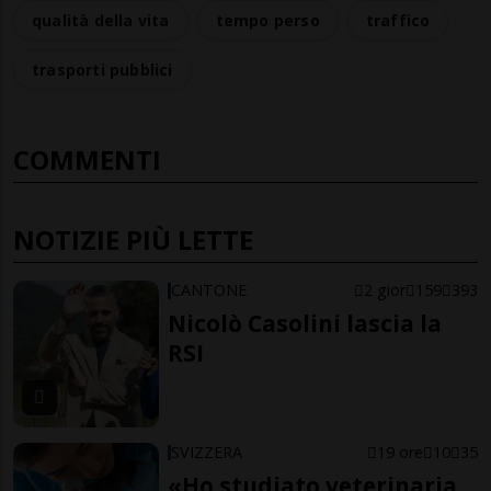
qualità della vita
tempo perso
traffico
trasporti pubblici
COMMENTI
NOTIZIE PIÙ LETTE
CANTONE
2 gior
159
393
Nicolò Casolini lascia la
RSI
SVIZZERA
19 ore
10
35
«Ho studiato veterinaria,