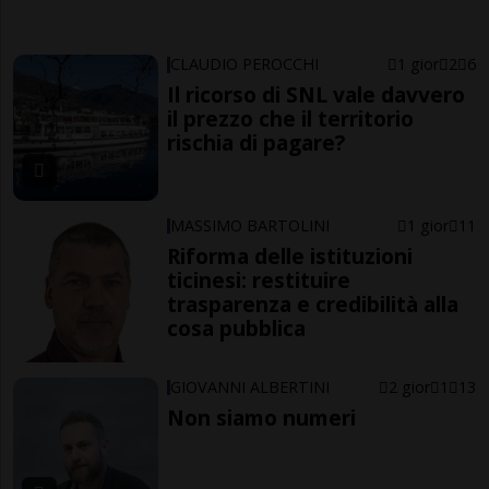
CLAUDIO PEROCCHI
1 gior
2
6
Il ricorso di SNL vale davvero
il prezzo che il territorio
rischia di pagare?
MASSIMO BARTOLINI
1 gior
11
Riforma delle istituzioni
ticinesi: restituire
trasparenza e credibilità alla
cosa pubblica
GIOVANNI ALBERTINI
2 gior
1
13
Non siamo numeri