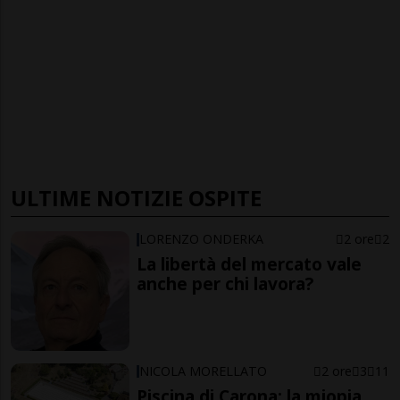
ULTIME NOTIZIE OSPITE
LORENZO ONDERKA
2 ore
2
La libertà del mercato vale
anche per chi lavora?
NICOLA MORELLATO
2 ore
3
11
Piscina di Carona: la miopia