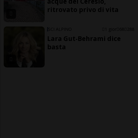
acque del Ceresio,
ritrovato privo di vita
SCI ALPINO
1 gior
68
288
Lara Gut-Behrami dice
basta