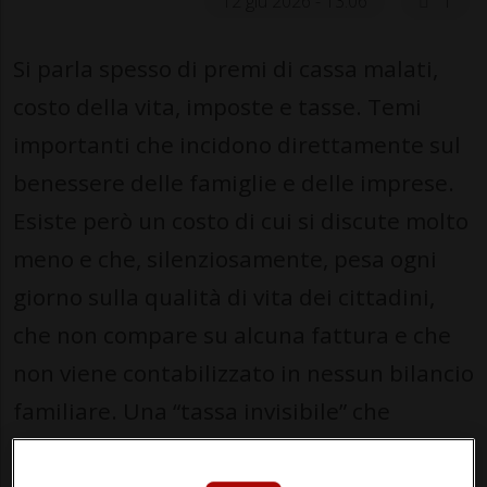
12 giu 2026 - 13:06
1
Si parla spesso di premi di cassa malati,
costo della vita, imposte e tasse. Temi
importanti che incidono direttamente sul
benessere delle famiglie e delle imprese.
Esiste però un costo di cui si discute molto
meno e che, silenziosamente, pesa ogni
giorno sulla qualità di vita dei cittadini,
che non compare su alcuna fattura e che
non viene contabilizzato in nessun bilancio
familiare. Una “tassa invisibile” che
paghiamo tutti. La tassa del tempo perso.