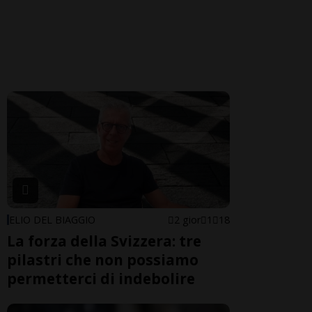
ELIO DEL BIAGGIO
2 gior
1
18
La forza della Svizzera: tre
pilastri che non possiamo
permetterci di indebolire