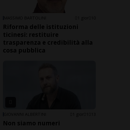
MASSIMO BARTOLINI
1 gior
10
Riforma delle istituzioni
ticinesi: restituire
trasparenza e credibilità alla
cosa pubblica
GIOVANNI ALBERTINI
1 gior
1
13
Non siamo numeri