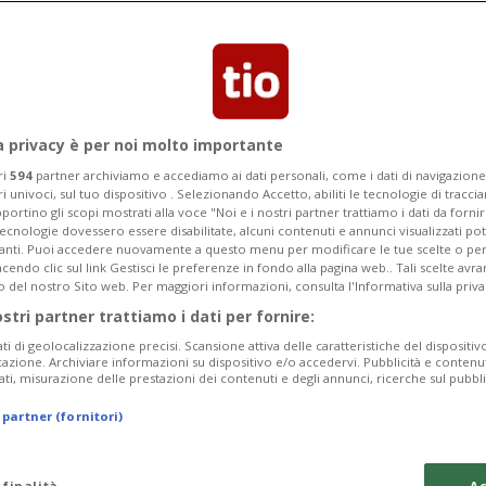
in Gran Consiglio, Locarno
a privacy è per noi molto importante
ri
594
partner archiviamo e accediamo ai dati personali, come i dati di navigazione 
ri univoci, sul tuo dispositivo . Selezionando Accetto, abiliti le tecnologie di tracc
portino gli scopi mostrati alla voce "Noi e i nostri partner trattiamo i dati da fornir
tecnologie dovessero essere disabilitate, alcuni contenuti e annunci visualizzati 
vanti. Puoi accedere nuovamente a questo menu per modificare le tue scelte o per
endo clic sul link Gestisci le preferenze in fondo alla pagina web.. Tali scelte avr
o del nostro Sito web. Per maggiori informazioni, consulta l'Informativa sulla priva
ostri partner trattiamo i dati per fornire:
ati di geolocalizzazione precisi. Scansione attiva delle caratteristiche del dispositivo 
icazione. Archiviare informazioni su dispositivo e/o accedervi. Pubblicità e contenu
ati, misurazione delle prestazioni dei contenuti e degli annunci, ricerche sul pubbl
 partner (fornitori)
 finalità
Ac