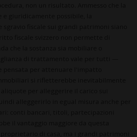
rocedura, non un risultato. Ammesso che la
 e giuridicamente possibile, la
sgravio fiscale sui grandi patrimoni siano
iritto fiscale svizzero non permette di
da che la sostanza sia mobiliare o
aglianza di trattamento vale per tutti —
te pensata per attenuare l'impatto
mobiliari si rifletterebbe inevitabilmente
aliquote per alleggerire il carico sui
quindi alleggerirlo in egual misura anche per
i: conti bancari, titoli, partecipazioni
rrebbe il vantaggio maggiore da questa
 proprietario di casa, ma i grandi patrimoni