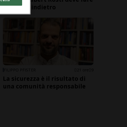
un passo indietro
FILIPPO PFISTER
21 ore
9
La sicurezza è il risultato di
una comunità responsabile