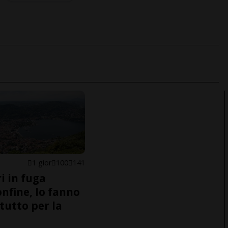
1 gior
100
141
i in fuga
onfine, lo fanno
tutto per la