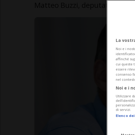
Matteo Buzzi, deputato Verdi 
La vostr
Noi e i nost
identificato
affinché sup
cui queste 
essere rile
consenso fac
nel contest
Noi e i n
Utilizzare d
dell’identif
personalizz
di servizi.
Elenco dei
Mostra