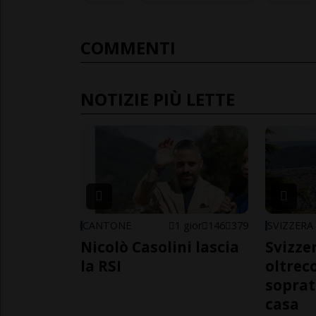
COMMENTI
NOTIZIE PIÙ LETTE
CANTONE
1 gior
146
379
SVIZZERA
Nicolò Casolini lascia
Svizzer
la RSI
oltrec
soprat
casa