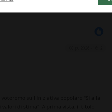
08 giu 2026 - 16:12
oteremo sull'iniziativa popolare "Sì alla
alori di stima". A prima vista, il titolo