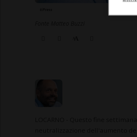
tiPress
Fonte Matteo Buzzi
LOCARNO - Questo fine settimana v
neutralizzazione dell'aumento dei v