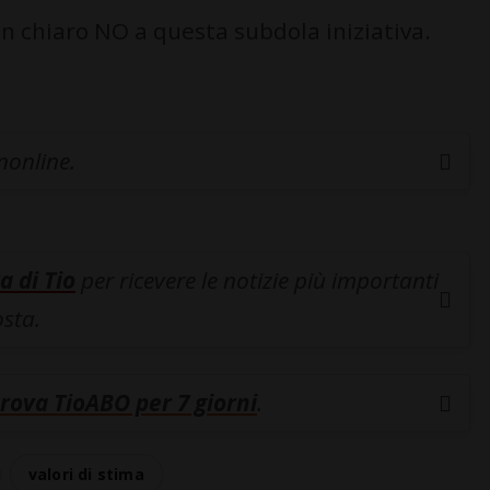
un chiaro NO a questa subdola iniziativa.
inonline.
a di Tio
per ricevere le notizie più importanti
osta.
rova TioABO per 7 giorni
.
valori di stima