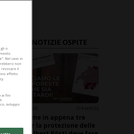
ULTIME NOTIZIE OSPITE
gli o
iamento
e". Nel caso in
potrebbero non
 revocare il
anno effetto
cy.
ai fini
ti
ico, sviluppo
KARINA NIKLAUS
14 ore
22
50’000 firme in appena tre
giorni per la protezione delle
foreste. Albert Rösti deve fare
cetto