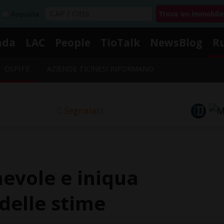
Acquista
nda
LAC
People
TioTalk
NewsBlog
R
OSPITE
AZIENDE TICINESI INFORMANO
Segnalaci
evole e iniqua
delle stime