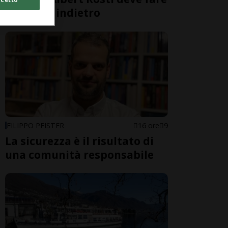
un passo indietro
FILIPPO PFISTER
16 ore
9
La sicurezza è il risultato di
una comunità responsabile