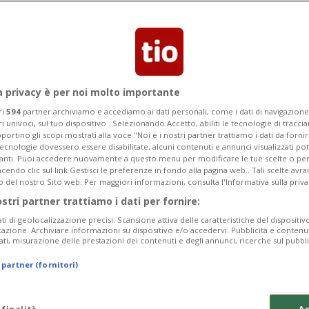
iglio Nazionale, Verdi liberali.
a privacy è per noi molto importante
ri
594
partner archiviamo e accediamo ai dati personali, come i dati di navigazione 
ri univoci, sul tuo dispositivo . Selezionando Accetto, abiliti le tecnologie di tracc
portino gli scopi mostrati alla voce "Noi e i nostri partner trattiamo i dati da fornir
tecnologie dovessero essere disabilitate, alcuni contenuti e annunci visualizzati 
vanti. Puoi accedere nuovamente a questo menu per modificare le tue scelte o per
endo clic sul link Gestisci le preferenze in fondo alla pagina web.. Tali scelte avr
o del nostro Sito web. Per maggiori informazioni, consulta l'Informativa sulla priva
ostri partner trattiamo i dati per fornire:
ati di geolocalizzazione precisi. Scansione attiva delle caratteristiche del dispositivo 
icazione. Archiviare informazioni su dispositivo e/o accedervi. Pubblicità e contenu
ati, misurazione delle prestazioni dei contenuti e degli annunci, ricerche sul pubbl
 partner (fornitori)
 finalità
Ac