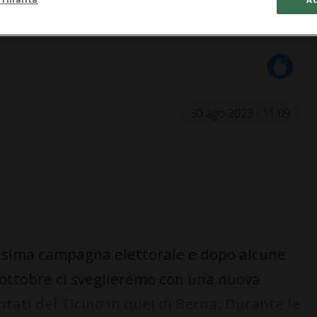
30 ago 2023 - 11:09
nnesima campagna elettorale e dopo alcune
2 ottobre ci sveglieremo con una nuova
ntati del Ticino in quel di Berna. Durante le