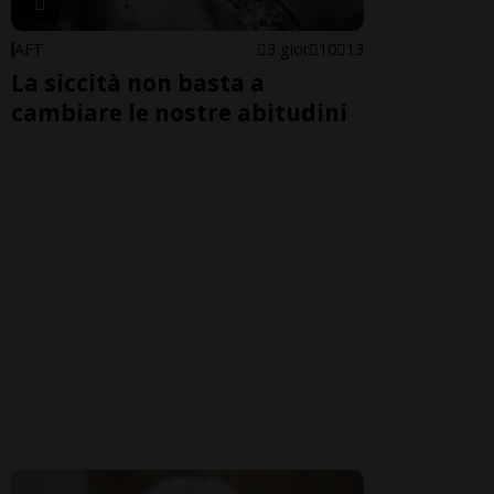
AFT
3 gior
10
13
La siccità non basta a
cambiare le nostre abitudini