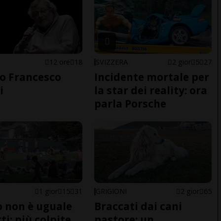
12 ore
18
SVIZZERA
2 gior
5
27
o Francesco
Incidente mortale per
i
la star dei reality: ora
parla Porsche
1 gior
15
31
GRIGIONI
2 gior
65
do non è uguale
Braccati dai cani
ti: più colpite
pastore: un