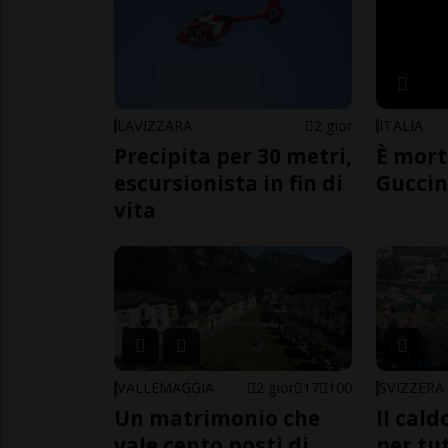
LAVIZZARA
2 gior
ITALIA
Precipita per 30 metri,
È mort
escursionista in fin di
Guccin
vita
VALLEMAGGIA
2 gior
17
100
SVIZZERA
Un matrimonio che
Il cal
vale cento posti di
per tut