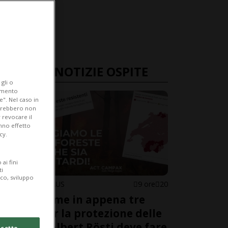
ULTIME NOTIZIE OSPITE
gli o
iamento
e". Nel caso in
potrebbero non
 revocare il
anno effetto
cy.
ai fini
ti
ico, sviluppo
KARINA NIKLAUS
9 ore
20
50’000 firme in appena tre
giorni per la protezione delle
foreste. Albert Rösti deve fare
cetto