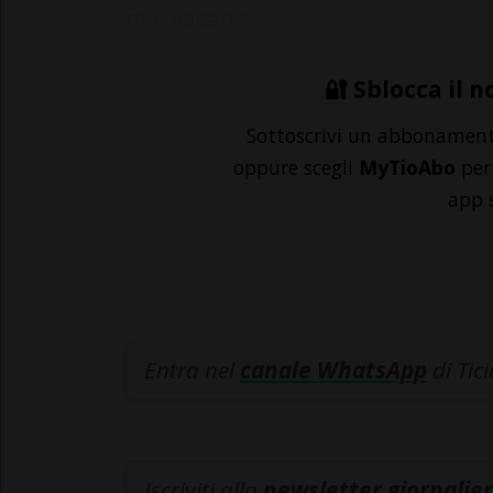
mie vacanz...
🔐 Sblocca il n
Sottoscrivi un abbonamen
oppure scegli
MyTioAbo
per 
app 
Entra nel
canale WhatsApp
di Tic
Iscriviti alla
newsletter giornalier