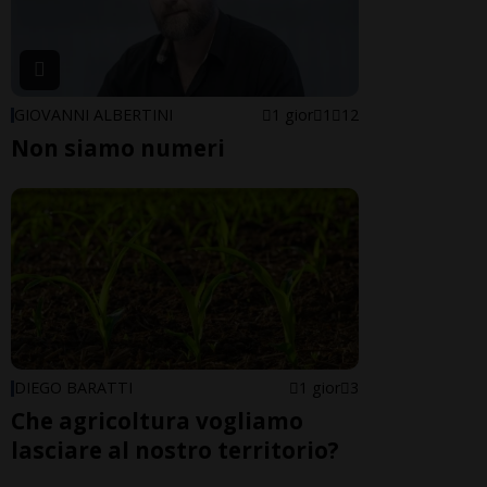
GIOVANNI ALBERTINI
1 gior
1
12
Non siamo numeri
DIEGO BARATTI
1 gior
3
Che agricoltura vogliamo
lasciare al nostro territorio?