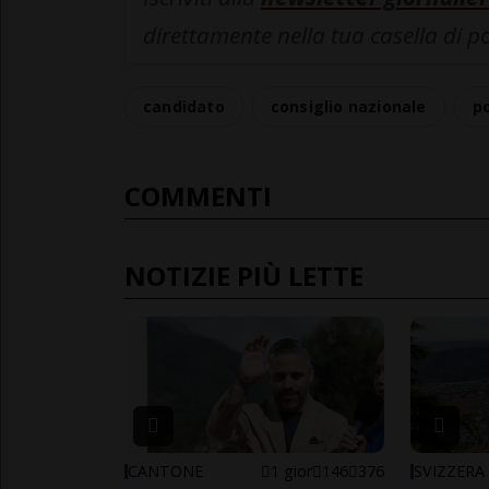
direttamente nella tua casella di p
candidato
consiglio nazionale
po
COMMENTI
NOTIZIE PIÙ LETTE
CANTONE
1 gior
146
376
SVIZZERA