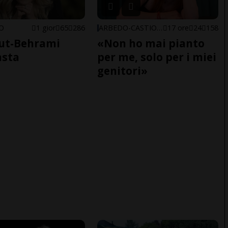
NO
1 gior
65
286
ARBEDO-CASTIONE
17 ore
24
158
ut-Behrami
«Non ho mai pianto
asta
per me, solo per i miei
genitori»