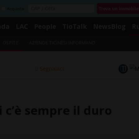
Acquista
nda
LAC
People
TioTalk
NewsBlog
R
OSPITE
AZIENDE TICINESI INFORMANO
Segnalaci
i c’è sempre il duro