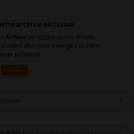
ostro archivio esclusivo!
to
Archivio
per leggere questo articolo,
accedere all'archivio e navigare su sito e
senza pubblicità.
ACCEDI
inonline.
a di Tio
per ricevere le notizie più importanti