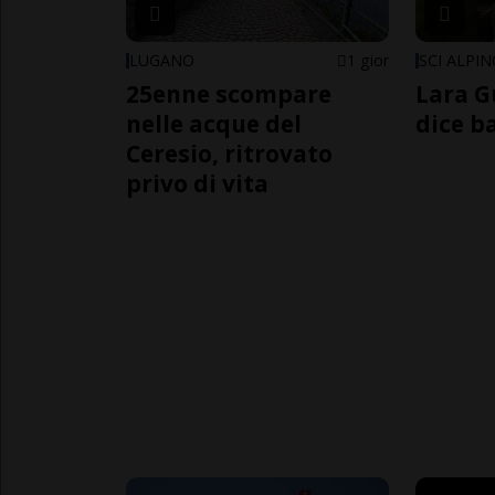
LUGANO
1 gior
SCI ALPI
25enne scompare
Lara G
nelle acque del
dice b
Ceresio, ritrovato
privo di vita