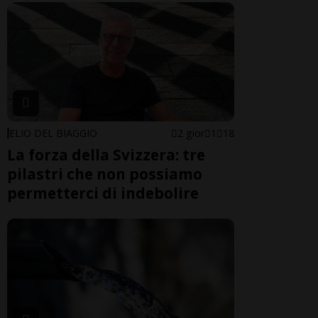
ELIO DEL BIAGGIO
2 gior
1
18
La forza della Svizzera: tre
pilastri che non possiamo
permetterci di indebolire