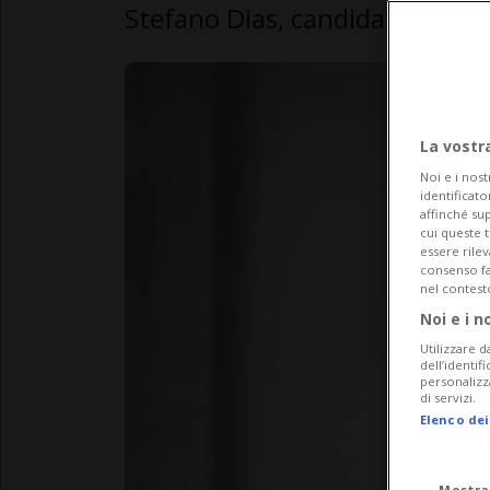
Stefano Dias, candidato al Cons
La vostr
Noi e i nost
identificato
affinché sup
cui queste 
essere rile
consenso fac
nel contest
Noi e i n
Utilizzare d
dell’identif
personalizz
di servizi.
Elenco dei
Mostra