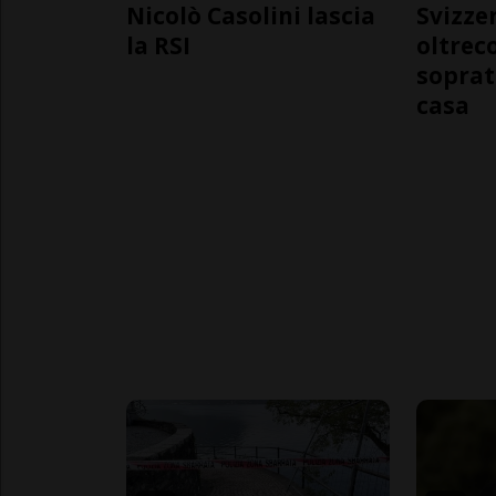
Nicolò Casolini lascia
Svizzer
la RSI
oltrec
soprat
casa