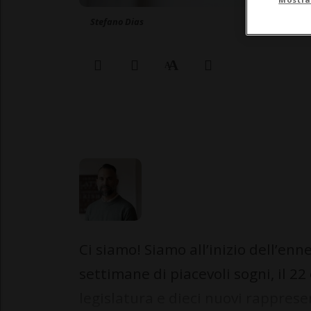
Stefano Dias
Ci siamo! Siamo all’inizio dell’e
settimane di piacevoli sogni, il 2
legislatura e dieci nuovi rapprese