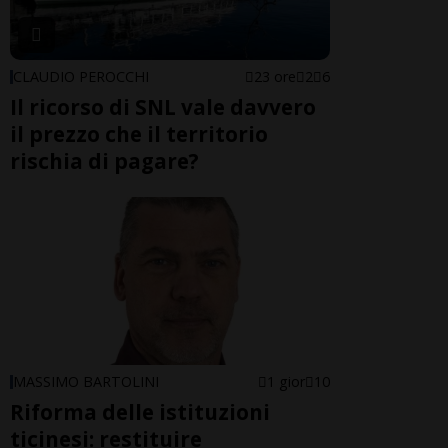
CLAUDIO PEROCCHI
23 ore
2
6
Il ricorso di SNL vale davvero
il prezzo che il territorio
rischia di pagare?
MASSIMO BARTOLINI
1 gior
10
Riforma delle istituzioni
ticinesi: restituire