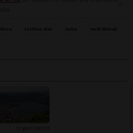
osta.
litica
stefano dias
ticino
verdi liberali
1 gior
100
137