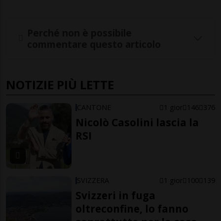
Perché non è possibile
commentare questo articolo
NOTIZIE PIÙ LETTE
CANTONE
1 gior
146
376
Nicolò Casolini lascia la
RSI
SVIZZERA
1 gior
100
139
Svizzeri in fuga
oltreconfine, lo fanno