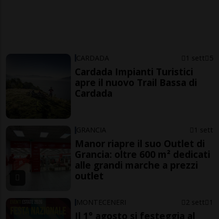
CARDADA
1 sett
5
Cardada Impianti Turistici
apre il nuovo Trail Bassa di
Cardada
GRANCIA
1 sett
Manor riapre il suo Outlet di
Grancia: oltre 600 m² dedicati
alle grandi marche a prezzi
outlet
MONTECENERI
2 sett
1
Il 1° agosto si festeggia al