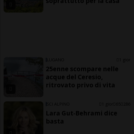
soprattutto per la casa
LUGANO
1 gior
25enne scompare nelle
acque del Ceresio,
ritrovato privo di vita
SCI ALPINO
1 gior
65
286
Lara Gut-Behrami dice
basta