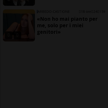
ARBEDO-CASTIONE
18 ore
24
159
«Non ho mai pianto per
me, solo per i miei
genitori»