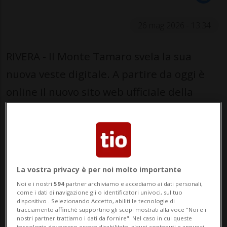
26 mag 2026 - 13:34
RIVERA - Il Monte Tamaro svela la sua
nuova veste digitale. A partire da oggi è
online il nuovo sito web ufficiale della
celebre vetta ticinese, completamente
rinnovato nel design e nelle funzionalità
per offrire un’esperienza utente fluida,
moderna e coinvolgente.
La vostra privacy è per noi molto importante
Noi e i nostri
594
partner archiviamo e accediamo ai dati personali,
Progettato per rispondere alle esigenze di
come i dati di navigazione gli o identificatori univoci, sul tuo
dispositivo . Selezionando Accetto, abiliti le tecnologie di
un pubblico in cerca di “Outdoor
tracciamento affinché supportino gli scopi mostrati alla voce "Noi e i
nostri partner trattiamo i dati da fornire". Nel caso in cui queste
Adventures”, il portale garantisce una
tecnologie dovessero essere disabilitate, alcuni contenuti e annunci