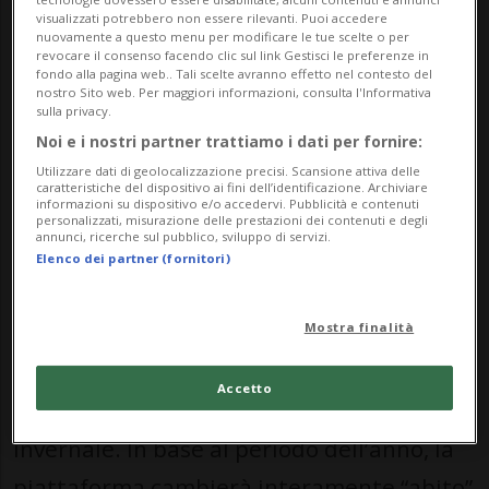
visualizzati potrebbero non essere rilevanti. Puoi accedere
navigazione molto più semplice e intuitiva
nuovamente a questo menu per modificare le tue scelte o per
revocare il consenso facendo clic sul link Gestisci le preferenze in
rispetto al passato. Trovare informazioni
fondo alla pagina web.. Tali scelte avranno effetto nel contesto del
nostro Sito web. Per maggiori informazioni, consulta l'Informativa
su orari, attività, escursioni e gastronomia
sulla privacy.
Noi e i nostri partner trattiamo i dati per fornire:
è ora immediato, permettendo a ogni
Utilizzare dati di geolocalizzazione precisi. Scansione attiva delle
utente di pianificare la propria giornata in
caratteristiche del dispositivo ai fini dell’identificazione. Archiviare
informazioni su dispositivo e/o accedervi. Pubblicità e contenuti
quota in pochi istanti.
personalizzati, misurazione delle prestazioni dei contenuti e degli
annunci, ricerche sul pubblico, sviluppo di servizi.
Elenco dei partner (fornitori)
La grande novità di questo progetto è la
Mostra finalità
sua natura dinamica. Il nuovo sito è dotato
di una doppia identità visiva e
Accetto
contenutistica: una veste estiva e una
invernale. In base al periodo dell’anno, la
piattaforma cambierà interamente “abito”