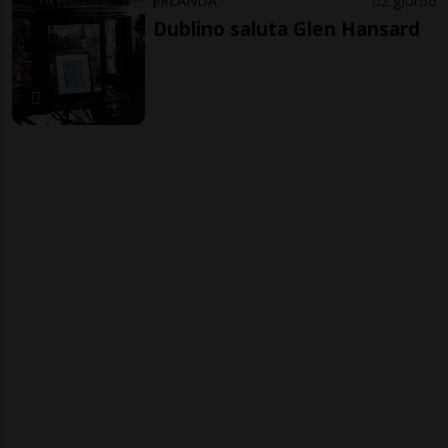
IRLANDA
2 gior
6
Dublino saluta Glen Hansard