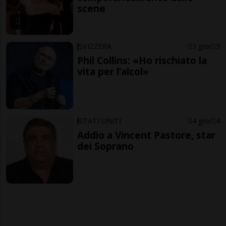
scene
SVIZZERA
3 gior
3
Phil Collins: «Ho rischiato la
vita per l’alcol»
STATI UNITI
4 gior
4
Addio a Vincent Pastore, star
dei Soprano