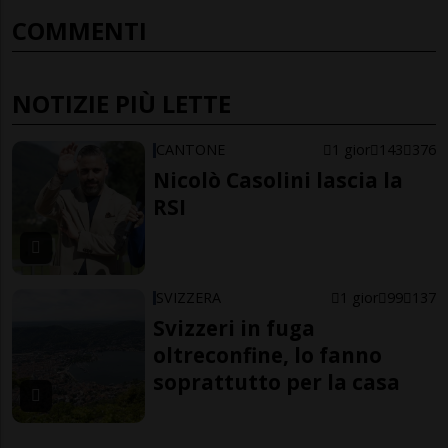
COMMENTI
NOTIZIE PIÙ LETTE
CANTONE
1 gior
143
376
Nicolò Casolini lascia la
RSI
SVIZZERA
1 gior
99
137
Svizzeri in fuga
oltreconfine, lo fanno
soprattutto per la casa