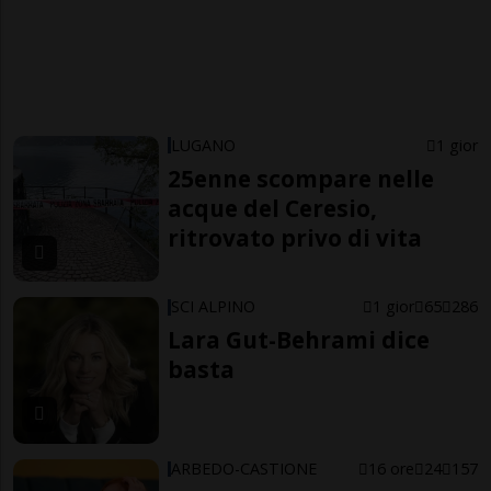
LUGANO
1 gior
25enne scompare nelle
acque del Ceresio,
ritrovato privo di vita
SCI ALPINO
1 gior
65
286
Lara Gut-Behrami dice
basta
ARBEDO-CASTIONE
16 ore
24
157