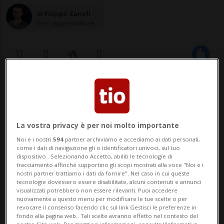
di Filippo Zanoli
Vice caporedattore
07 apr 2023 - 06:30
Aggiornamento 08:59
1
La vostra privacy è per noi molto importante
Noi e i nostri
594
partner archiviamo e accediamo ai dati personali,
come i dati di navigazione gli o identificatori univoci, sul tuo
dispositivo . Selezionando Accetto, abiliti le tecnologie di
tracciamento affinché supportino gli scopi mostrati alla voce "Noi e i
nostri partner trattiamo i dati da fornire". Nel caso in cui queste
tecnologie dovessero essere disabilitate, alcuni contenuti e annunci
visualizzati potrebbero non essere rilevanti. Puoi accedere
nuovamente a questo menu per modificare le tue scelte o per
LUGANO - Il mondo del cinema, si sa, è in
revocare il consenso facendo clic sul link Gestisci le preferenze in
fondo alla pagina web.. Tali scelte avranno effetto nel contesto del
costante ricerca di idee e materiale per