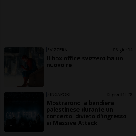
SVIZZERA
3 gior
4
Il box office svizzero ha un
nuovo re
SINGAPORE
3 gior
1
28
Mostrarono la bandiera
palestinese durante un
concerto: divieto d'ingresso
ai Massive Attack