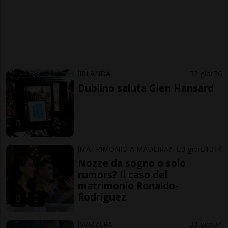
IRLANDA
2 gior
6
Dublino saluta Glen Hansard
MATRIMONIO A MADEIRA?
3 gior
1
14
Nozze da sogno o solo
rumors? Il caso del
matrimonio Ronaldo-
Rodríguez
SVIZZERA
3 gior
4