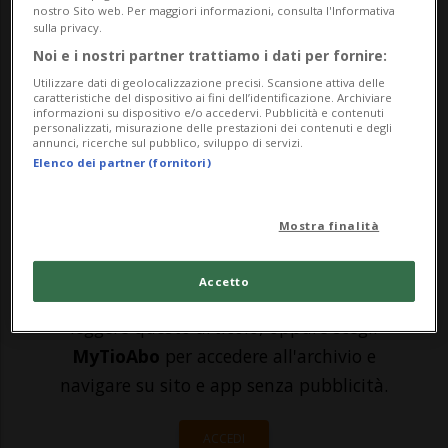
Dopo un anno e mezzo di silenzio, è uscito
nostro Sito web. Per maggiori informazioni, consulta l'Informativa
sulla privacy.
"Dead Poets III". Il disco di DjFastcut
Noi e i nostri partner trattiamo i dati per fornire:
raggruppa in 17 brani artisti che hanno
Utilizzare dati di geolocalizzazione precisi. Scansione attiva delle
caratteristiche del dispositivo ai fini dell’identificazione. Archiviare
informazioni su dispositivo e/o accedervi. Pubblicità e contenuti
fatto la storia del rap italiano e altri che
personalizzati, misurazione delle prestazioni dei contenuti e degli
annunci, ricerche sul pubblico, sviluppo di servizi.
meritano di portarla avanti. Tra...
Elenco dei partner (fornitori)
🔐 Sblocca il nostro archivio
Mostra finalità
esclusivo!
Accetto
Sottoscrivi un abbonamento
Archivio
per
leggere questo articolo, oppure scegli
MyTioAbo
per accedere all'archivio e
navigare su sito e app senza pubblicità.
ACCEDI