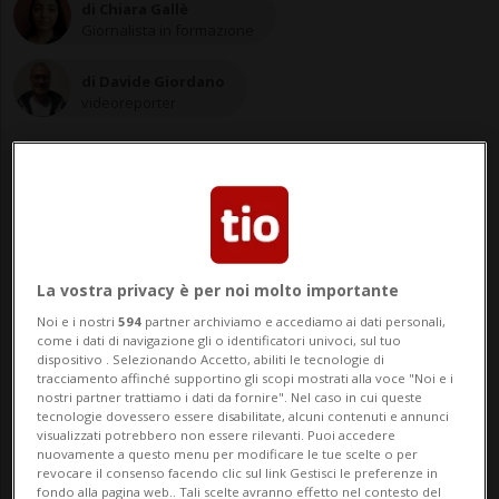
di Chiara Gallè
Giornalista in formazione
di Davide Giordano
videoreporter
10 dic 2021 - 06:30
La vostra privacy è per noi molto importante
Noi e i nostri
594
partner archiviamo e accediamo ai dati personali,
Previsto un ritorno sul palco, con un
come i dati di navigazione gli o identificatori univoci, sul tuo
tour che passerà anche nel nostro
dispositivo . Selezionando Accetto, abiliti le tecnologie di
tracciamento affinché supportino gli scopi mostrati alla voce "Noi e i
cantone
nostri partner trattiamo i dati da fornire". Nel caso in cui queste
tecnologie dovessero essere disabilitate, alcuni contenuti e annunci
visualizzati potrebbero non essere rilevanti. Puoi accedere
nuovamente a questo menu per modificare le tue scelte o per
LUGANO - Gli eredi maledetti sono tornati.
revocare il consenso facendo clic sul link Gestisci le preferenze in
fondo alla pagina web.. Tali scelte avranno effetto nel contesto del