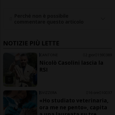
Perché non è possibile
commentare questo articolo
NOTIZIE PIÙ LETTE
CANTONE
2 gior
159
389
Nicolò Casolini lascia la
RSI
SVIZZERA
16 ore
10
37
«Ho studiato veterinaria,
ora me ne pento», capita
a una laureata su tre