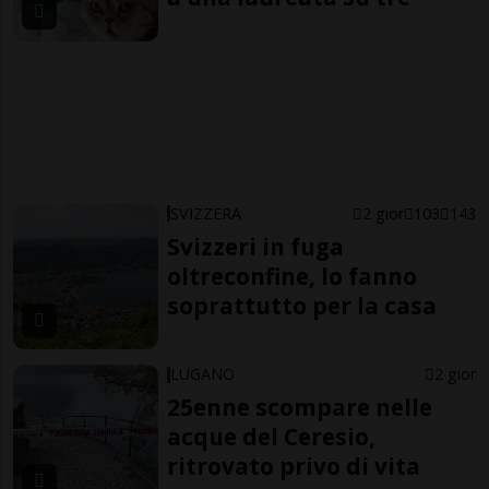
SVIZZERA
2 gior
103
143
Svizzeri in fuga
oltreconfine, lo fanno
soprattutto per la casa
LUGANO
2 gior
25enne scompare nelle
acque del Ceresio,
ritrovato privo di vita