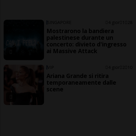
SINGAPORE
4 gior
1
28
Mostrarono la bandiera
palestinese durante un
concerto: divieto d'ingresso
ai Massive Attack
VIP
4 gior
2
10
Ariana Grande si ritira
temporaneamente dalle
scene