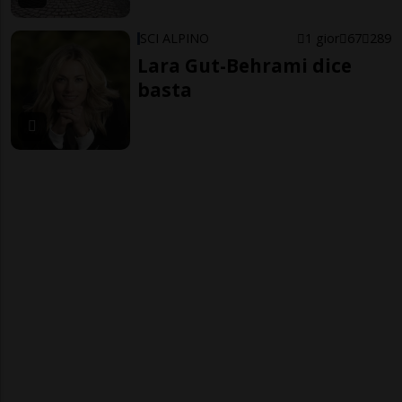
SCI ALPINO
1 gior
67
289
Lara Gut-Behrami dice
basta