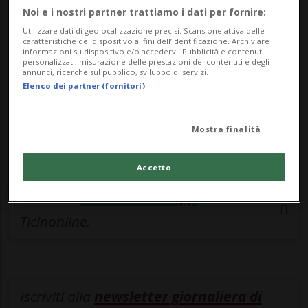
esclusivo!
Noi e i nostri partner trattiamo i dati per fornire:
Sottoscrivi un abbonamento
Archivio
per
Utilizzare dati di geolocalizzazione precisi. Scansione attiva delle
caratteristiche del dispositivo ai fini dell’identificazione. Archiviare
leggere questo articolo, oppure scegli
informazioni su dispositivo e/o accedervi. Pubblicità e contenuti
personalizzati, misurazione delle prestazioni dei contenuti e degli
MyTioAbo
per accedere all'archivio e
annunci, ricerche sul pubblico, sviluppo di servizi.
Elenco dei partner (fornitori)
navigare su sito e app senza pubblicità.
ACCEDI
Mostra finalità
Accetto
Entra nel
canale WhatsApp
di
Ticinonline.
Iscriviti alla
newsletter giornaliera di