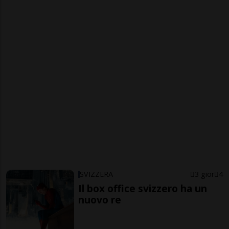
SVIZZERA
3 gior
4
Il box office svizzero ha un
nuovo re