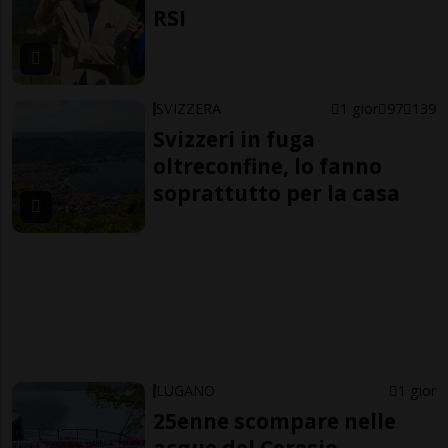
RSI
SVIZZERA
1 gior
97
139
Svizzeri in fuga
oltreconfine, lo fanno
soprattutto per la casa
LUGANO
1 gior
25enne scompare nelle