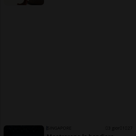
SINGAPORE
3 gior
1
27