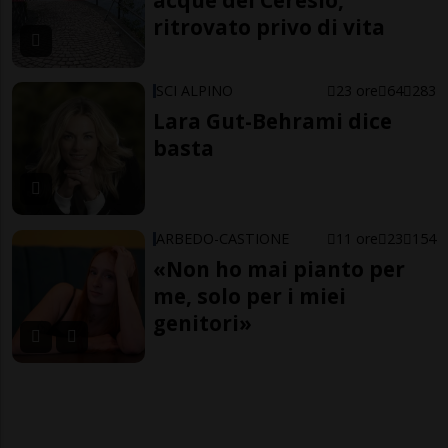
acque del Ceresio,
ritrovato privo di vita
SCI ALPINO
23 ore
64
283
Lara Gut-Behrami dice
basta
ARBEDO-CASTIONE
11 ore
23
154
«Non ho mai pianto per
me, solo per i miei
genitori»