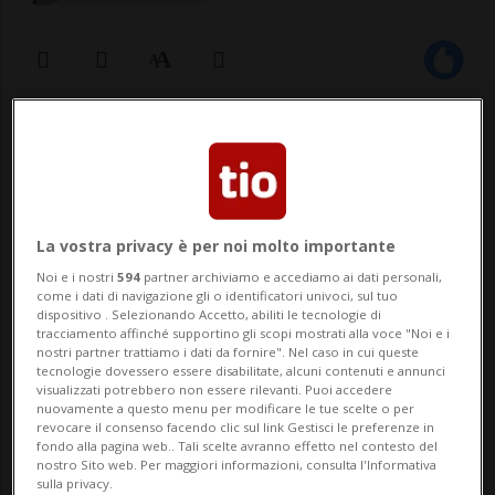
25 mar 2021 - 17:30
LOS ANGELES - È finita con un abbandono
consensuale delle rispettive cause legali la
La vostra privacy è per noi molto importante
diatriba che vedeva contrapposti Taylor
Noi e i nostri
594
partner archiviamo e accediamo ai dati personali,
come i dati di navigazione gli o identificatori univoci, sul tuo
Swift e un parco a tema dello Utah che
dispositivo . Selezionando Accetto, abiliti le tecnologie di
tracciamento affinché supportino gli scopi mostrati alla voce "Noi e i
condivide il nome con l'ultimo album della
nostri partner trattiamo i dati da fornire". Nel caso in cui queste
tecnologie dovessero essere disabilitate, alcuni contenuti e annunci
cantante: Evermore. Dopo che la stru...
visualizzati potrebbero non essere rilevanti. Puoi accedere
nuovamente a questo menu per modificare le tue scelte o per
revocare il consenso facendo clic sul link Gestisci le preferenze in
fondo alla pagina web.. Tali scelte avranno effetto nel contesto del
🔐 Sblocca il nostro archivio
nostro Sito web. Per maggiori informazioni, consulta l'Informativa
sulla privacy.