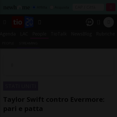
Affitta
Acquista
Agenda
LAC
People
TioTalk
NewsBlog
Rubriche
PEOPLE
STREAMING
STATI UNITI
Taylor Swift contro Evermore:
pari e patta