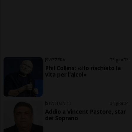
SVIZZERA
3 gior
3
Phil Collins: «Ho rischiato la
vita per l’alcol»
STATI UNITI
4 gior
4
Addio a Vincent Pastore, star
dei Soprano