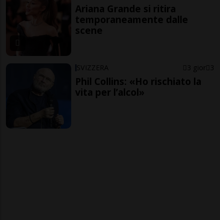
Ariana Grande si ritira
temporaneamente dalle
scene
SVIZZERA
3 gior
3
Phil Collins: «Ho rischiato la
vita per l’alcol»