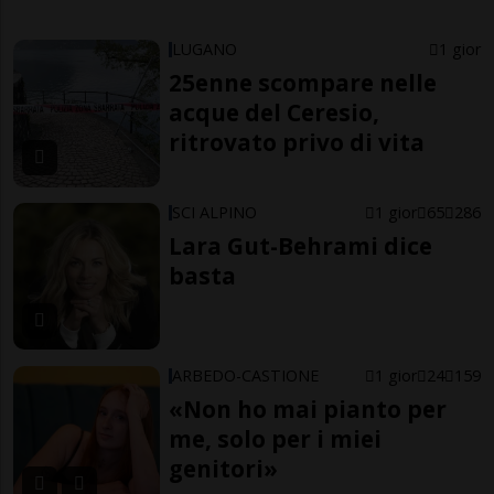
LUGANO
1 gior
25enne scompare nelle
acque del Ceresio,
ritrovato privo di vita
SCI ALPINO
1 gior
65
286
Lara Gut-Behrami dice
basta
ARBEDO-CASTIONE
1 gior
24
159
«Non ho mai pianto per
me, solo per i miei
genitori»