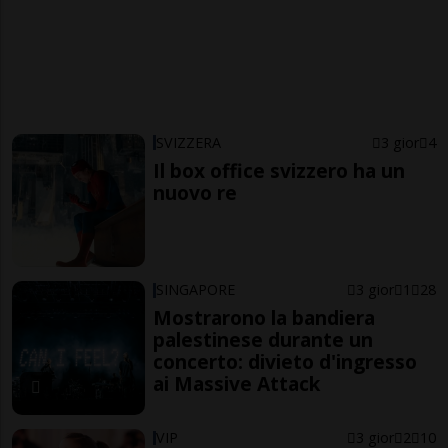
SVIZZERA
3 gior
4
Il box office svizzero ha un
nuovo re
SINGAPORE
3 gior
1
28
Mostrarono la bandiera
palestinese durante un
concerto: divieto d'ingresso
ai Massive Attack
VIP
3 gior
2
10