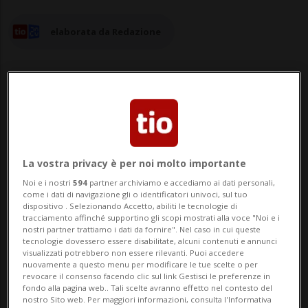
elaborata da Redazione
16 ott 2024 - 23:55
La vostra privacy è per noi molto importante
BUONOS AIRES - Il musicista e chitarrista
Noi e i nostri
594
partner archiviamo e accediamo ai dati personali,
britannico Liam James Payne, ex membro
come i dati di navigazione gli o identificatori univoci, sul tuo
dispositivo . Selezionando Accetto, abiliti le tecnologie di
del gruppo One Direction, è morto dopo
tracciamento affinché supportino gli scopi mostrati alla voce "Noi e i
nostri partner trattiamo i dati da fornire". Nel caso in cui queste
essere caduto dal terzo piano di un hotel
tecnologie dovessero essere disabilitate, alcuni contenuti e annunci
visualizzati potrebbero non essere rilevanti. Puoi accedere
del quartiere di Palermo, a Buenos Aires.
nuovamente a questo menu per modificare le tue scelte o per
revocare il consenso facendo clic sul link Gestisci le preferenze in
La notizia è riportata dalla stampa
fondo alla pagina web.. Tali scelte avranno effetto nel contesto del
nostro Sito web. Per maggiori informazioni, consulta l'Informativa