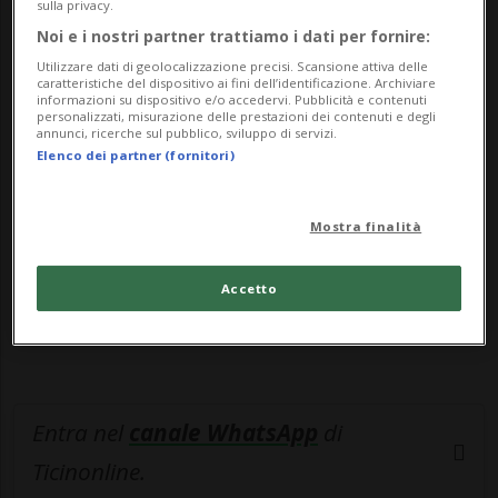
argentin...
sulla privacy.
Noi e i nostri partner trattiamo i dati per fornire:
Utilizzare dati di geolocalizzazione precisi. Scansione attiva delle
🔐 Sblocca il nostro archivio
caratteristiche del dispositivo ai fini dell’identificazione. Archiviare
informazioni su dispositivo e/o accedervi. Pubblicità e contenuti
esclusivo!
personalizzati, misurazione delle prestazioni dei contenuti e degli
annunci, ricerche sul pubblico, sviluppo di servizi.
Elenco dei partner (fornitori)
Sottoscrivi un abbonamento
Archivio
per
leggere questo articolo, oppure scegli
MyTioAbo
per accedere all'archivio e
Mostra finalità
navigare su sito e app senza pubblicità.
Accetto
ACCEDI
Entra nel
canale WhatsApp
di
Ticinonline.