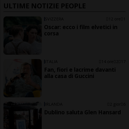
ULTIME NOTIZIE PEOPLE
SVIZZERA
12 ore
1
Oscar: ecco i film elvetici in
corsa
ITALIA
14 ore
2
17
Fan, fiori e lacrime davanti
alla casa di Guccini
IRLANDA
2 gior
6
Dublino saluta Glen Hansard