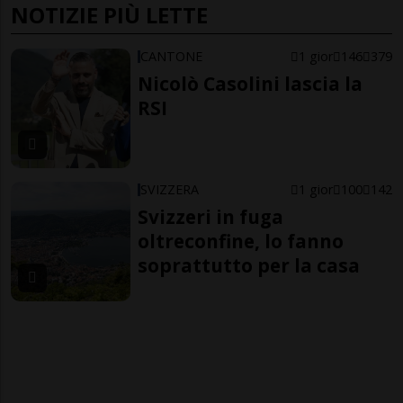
NOTIZIE PIÙ LETTE
CANTONE
1 gior
146
379
Nicolò Casolini lascia la
RSI
SVIZZERA
1 gior
100
142
Svizzeri in fuga
oltreconfine, lo fanno
soprattutto per la casa