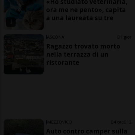
«Ho studiato veterinaria,
ora me ne pento», capita
a una laureata su tre
ASCONA
1 gior
Ragazzo trovato morto
nella terrazza di un
ristorante
MEZZOVICO
4 ore
12
Auto contro camper sulla