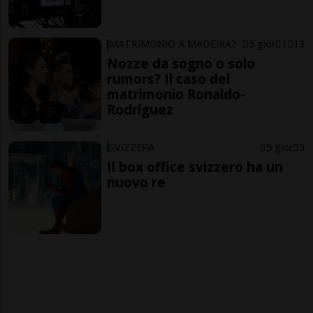
MATRIMONIO A MADEIRA?
5 gior
1
13
Nozze da sogno o solo
rumors? Il caso del
matrimonio Ronaldo-
Rodríguez
SVIZZERA
5 gior
3
Il box office svizzero ha un
nuovo re