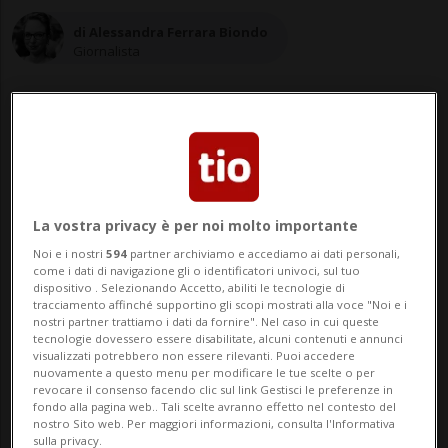
di Alessandra Ferrara Biondo
Giornalista
13 giu 2022 - 06:00
La vostra privacy è per noi molto importante
BELLINZONA - Kiss me, Kiss me Licia... Chi
Noi e i nostri
594
partner archiviamo e accediamo ai dati personali,
non ha cantato le parole appena lette?
come i dati di navigazione gli o identificatori univoci, sul tuo
dispositivo . Selezionando Accetto, abiliti le tecnologie di
L'inconfondibile sigla del cartone animato
tracciamento affinché supportino gli scopi mostrati alla voce "Noi e i
nostri partner trattiamo i dati da fornire". Nel caso in cui queste
è rimasta incastonata nella memoria di
tecnologie dovessero essere disabilitate, alcuni contenuti e annunci
visualizzati potrebbero non essere rilevanti. Puoi accedere
molti di noi. E indimenticabile è anche la
nuovamente a questo menu per modificare le tue scelte o per
revocare il consenso facendo clic sul link Gestisci le preferenze in
voce delle sigle che han...
fondo alla pagina web.. Tali scelte avranno effetto nel contesto del
nostro Sito web. Per maggiori informazioni, consulta l'Informativa
sulla privacy.