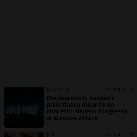
SINGAPORE
5 gior
1
28
Mostrarono la bandiera
palestinese durante un
concerto: divieto d'ingresso
ai Massive Attack
VIP
5 gior
2
10