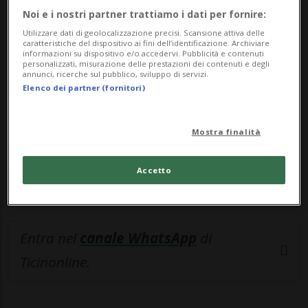
Noi e i nostri partner trattiamo i dati per fornire:
🔐 Sblocca il nostro archivio
Utilizzare dati di geolocalizzazione precisi. Scansione attiva delle
esclusivo!
caratteristiche del dispositivo ai fini dell’identificazione. Archiviare
informazioni su dispositivo e/o accedervi. Pubblicità e contenuti
personalizzati, misurazione delle prestazioni dei contenuti e degli
Sottoscrivi un abbonamento
Archivio
per
annunci, ricerche sul pubblico, sviluppo di servizi.
Elenco dei partner (fornitori)
leggere questo articolo, oppure scegli
MyTioAbo
per accedere all'archivio e
navigare su sito e app senza pubblicità.
Mostra finalità
ACCEDI
Accetto
Entra nel
canale WhatsApp
di
Ticinonline.