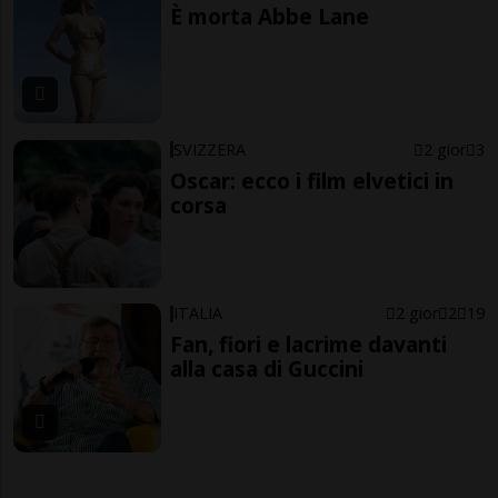
È morta Abbe Lane
SVIZZERA
2 gior
3
Oscar: ecco i film elvetici in
corsa
ITALIA
2 gior
2
19
Fan, fiori e lacrime davanti
alla casa di Guccini