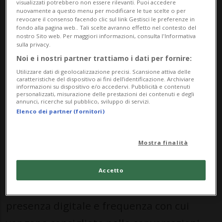
visualizzati potrebbero non essere rilevanti. Puoi accedere
routine quotidiana. È uno dei motivi per
nuovamente a questo menu per modificare le tue scelte o per
revocare il consenso facendo clic sul link Gestisci le preferenze in
cui le spa hotel stanno vivendo una
fondo alla pagina web.. Tali scelte avranno effetto nel contesto del
nostro Sito web. Per maggiori informazioni, consulta l'Informativa
crescente popolarità e sono sempre più
sulla privacy.
presenti nelle conversazioni online, nelle
Noi e i nostri partner trattiamo i dati per fornire:
Utilizzare dati di geolocalizzazione precisi. Scansione attiva delle
recensioni e persino nei suggerimenti
caratteristiche del dispositivo ai fini dell’identificazione. Archiviare
informazioni su dispositivo e/o accedervi. Pubblicità e contenuti
delle AI.
personalizzati, misurazione delle prestazioni dei contenuti e degli
annunci, ricerche sul pubblico, sviluppo di servizi.
Elenco dei partner (fornitori)
Abbiamo quindi chiesto a ChatGPT quali
siano le spa hotel che emergono
Mostra finalità
maggiormente in Ticino considerando
reputazione online, recensioni Google,
Accetto
qualità percepita dell’esperienza,
presenza digitale e frequenza con cui