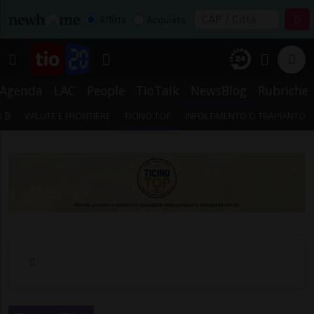
Affitta
Acquista
Agenda
LAC
People
TioTalk
NewsBlog
Rubriche
N ₿
VALUTE E FRONTIERE
TICINO TOP
INFOLTIMENTO O TRAPIANTO