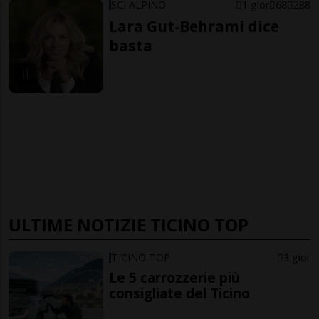
SCI ALPINO
1 gior
68
288
Lara Gut-Behrami dice
basta
ULTIME NOTIZIE TICINO TOP
TICINO TOP
3 gior
Le 5 carrozzerie più
consigliate del Ticino