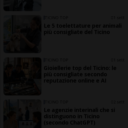
TICINO TOP
1 sett
Le 5 toelettature per animali
più consigliate del Ticino
TICINO TOP
1 sett
Gioiellerie top del Ticino: le
più consigliate secondo
reputazione online e AI
TICINO TOP
2 sett
Le agenzie interinali che si
distinguono in Ticino
(secondo ChatGPT)