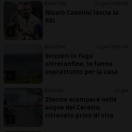
CANTONE
2 gior
159
393
Nicolò Casolini lascia la
RSI
SVIZZERA
2 gior
103
141
Svizzeri in fuga
oltreconfine, lo fanno
soprattutto per la casa
LUGANO
2 gior
25enne scompare nelle
acque del Ceresio,
ritrovato privo di vita