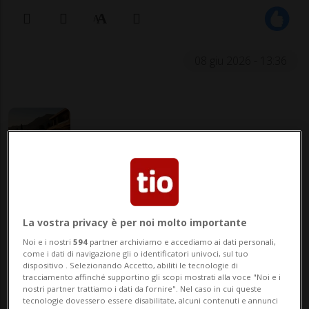
08 giu 2026 - 13:36
Negli ultimi anni il concetto di benessere è
cambiato profondamente. Sempre più
La vostra privacy è per noi molto importante
Noi e i nostri
594
partner archiviamo e accediamo ai dati personali,
persone non cercano semplicemente un
come i dati di navigazione gli o identificatori univoci, sul tuo
dispositivo . Selezionando Accetto, abiliti le tecnologie di
hotel o una spa, ma un luogo dove
tracciamento affinché supportino gli scopi mostrati alla voce "Noi e i
nostri partner trattiamo i dati da fornire". Nel caso in cui queste
rallentare, rigenerarsi e staccare dalla
tecnologie dovessero essere disabilitate, alcuni contenuti e annunci