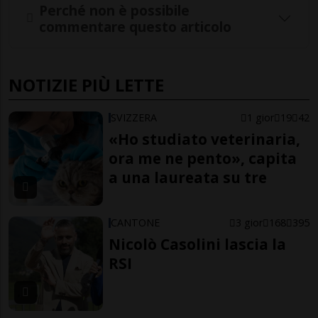
Perché non è possibile
commentare questo articolo
NOTIZIE PIÙ LETTE
SVIZZERA
1 gior
19
42
«Ho studiato veterinaria,
ora me ne pento», capita
a una laureata su tre
CANTONE
3 gior
168
395
Nicolò Casolini lascia la
RSI