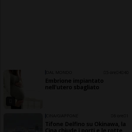
DAL MONDO
5 ore
4
40
Embrione impiantato
nell'utero sbagliato
CINA/GIAPPONE
6 ore
1
Tifone Delfino su Okinawa, la
Cina chiude i porti e le rotte