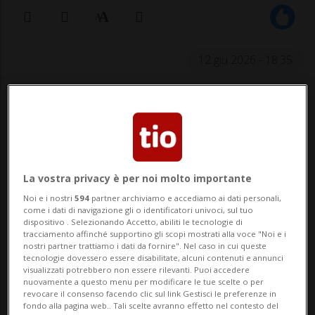
12 giu 2026 - 18:35
ISLAMABAD - È stato raggiunto un testo
definitivo e concordato per un accordo di
pace tra Iran e Stati Uniti. Lo ha dichiarato
il primo ministro del Pakistan, Shehbaz
La vostra privacy è per noi molto importante
Sharif, in un messaggio pubblicato su X.
Noi e i nostri
594
partner archiviamo e accediamo ai dati personali,
come i dati di navigazione gli o identificatori univoci, sul tuo
dispositivo . Selezionando Accetto, abiliti le tecnologie di
«Possiamo confermare che è stato
tracciamento affinché supportino gli scopi mostrati alla voce "Noi e i
nostri partner trattiamo i dati da fornire". Nel caso in cui queste
raggiunto un testo definitivo e concordato
tecnologie dovessero essere disabilitate, alcuni contenuti e annunci
visualizzati potrebbero non essere rilevanti. Puoi accedere
nuovamente a questo menu per modificare le tue scelte o per
dell'accordo di pace», ha affermato Sharif,
revocare il consenso facendo clic sul link Gestisci le preferenze in
fondo alla pagina web.. Tali scelte avranno effetto nel contesto del
senza fornire ulteriori dettagli sui