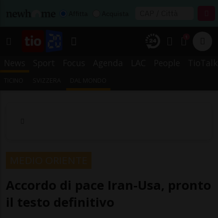
Affitta
Acquista
1
News
Sport
Focus
Agenda
LAC
People
TioTalk
TICINO
SVIZZERA
DAL MONDO
MEDIO ORIENTE
Accordo di pace Iran-Usa, pronto
il testo definitivo