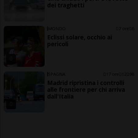
dei traghetti
MONDO
7 ore
6
Eclissi solare, occhio ai
pericoli
SPAGNA
17 ore
12
98
Madrid ripristina i controlli
alle frontiere per chi arriva
dall'Italia