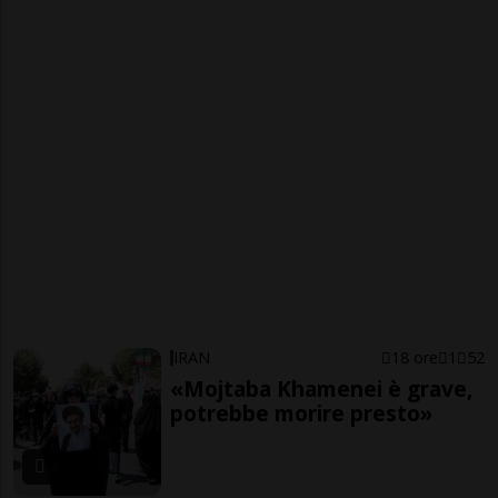
IRAN
18 ore
1
52
«Mojtaba Khamenei è grave,
potrebbe morire presto»