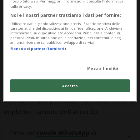
nostro Sito web. Per maggiori informazioni, consulta l'Informativa
sulla privacy.
contenuti dell'intesa.
Noi e i nostri partner trattiamo i dati per fornire:
Utilizzare dati di geolocalizzazione precisi. Scansione attiva delle
Il premier pakistano ha aggiunto che
caratteristiche del dispositivo ai fini dell’identificazione. Archiviare
informazioni su dispositivo e/o accedervi. Pubblicità e contenuti
personalizzati, misurazione delle prestazioni dei contenuti e degli
Islamabad sta lavorando «a stretto
annunci, ricerche sul pubblico, sviluppo di servizi.
Elenco dei partner (fornitori)
contatto con entrambe le parti» per
definire i prossimi passi del processo.
Mostra finalità
«La pace non è mai stata così vicina come
Accetto
ora», ha concluso Sharif, lasciando
intendere una possibile fase imminente di
implementazione dell'accordo.
Entra nel
canale WhatsApp
di