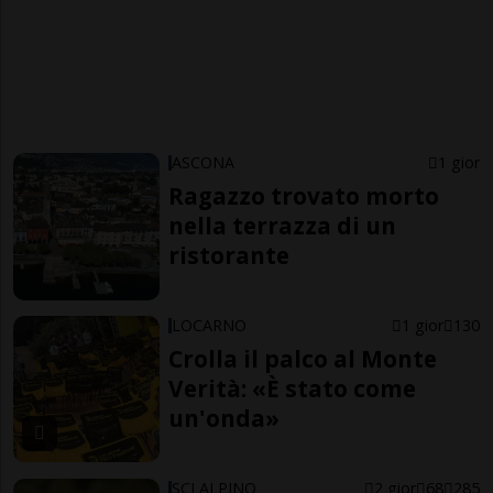
ASCONA
1 gior
Ragazzo trovato morto
nella terrazza di un
ristorante
LOCARNO
1 gior
130
Crolla il palco al Monte
Verità: «È stato come
un'onda»
SCI ALPINO
2 gior
68
285