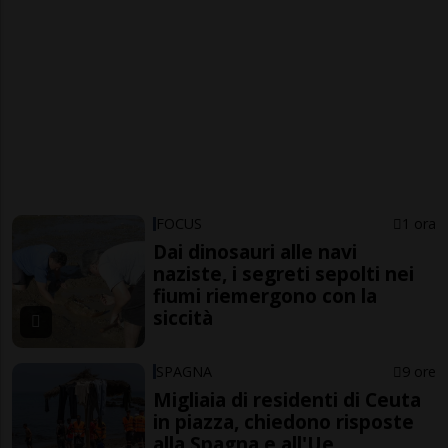
FOCUS
1 ora
Dai dinosauri alle navi
naziste, i segreti sepolti nei
fiumi riemergono con la
siccità
SPAGNA
9 ore
Migliaia di residenti di Ceuta
in piazza, chiedono risposte
alla Spagna e all'Ue