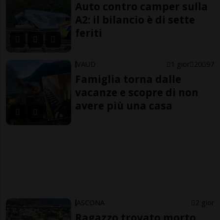
Auto contro camper sulla
A2: il bilancio è di sette
feriti
VAUD
1 gior
20
97
Famiglia torna dalle
vacanze e scopre di non
avere più una casa
ASCONA
2 gior
Ragazzo trovato morto