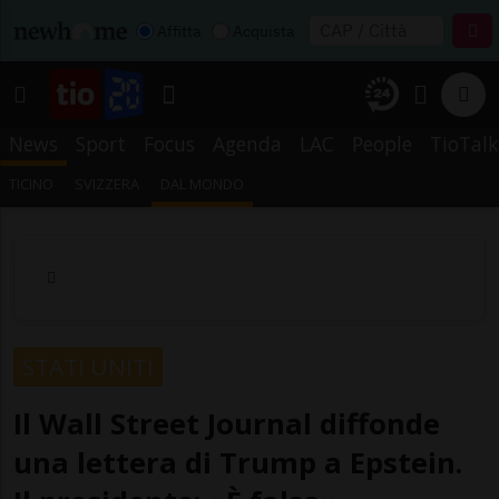
Affitta
Acquista
News
Sport
Focus
Agenda
LAC
People
TioTalk
TICINO
SVIZZERA
DAL MONDO
STATI UNITI
Il Wall Street Journal diffonde
una lettera di Trump a Epstein.