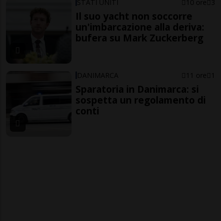
STATI UNITI
10 ore
3
Il suo yacht non soccorre
un'imbarcazione alla deriva:
bufera su Mark Zuckerberg
DANIMARCA
11 ore
1
Sparatoria in Danimarca: si
sospetta un regolamento di
conti