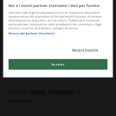
Noi e i nostri partner trattiamo i dati per fornire:
🔐 Sblocca il nostro archivio
Utilizzare dati di geolocalizzazione precisi. Scansione attiva delle
esclusivo!
caratteristiche del dispositivo ai fini dell’identificazione. Archiviare
informazioni su dispositivo e/o accedervi. Pubblicità e contenuti
personalizzati, misurazione delle prestazioni dei contenuti e degli
Sottoscrivi un abbonamento
Archivio
per
annunci, ricerche sul pubblico, sviluppo di servizi.
Elenco dei partner (fornitori)
leggere questo articolo, oppure scegli
MyTioAbo
per accedere all'archivio e
Mostra finalità
navigare su sito e app senza pubblicità.
Accetto
ACCEDI
Entra nel
canale WhatsApp
di
Ticinonline.