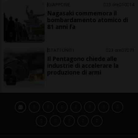
GIAPPONE
23 ore
10
14
Nagasaki commemora il
bombardamento atomico di
81 anni fa
STATI UNITI
23 ore
7
71
Il Pentagono chiede alle
industrie di accelerare la
produzione di armi