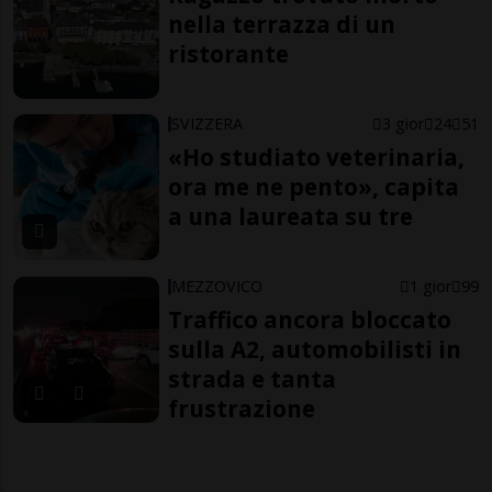
nella terrazza di un
ristorante
SVIZZERA
3 gior
24
51
«Ho studiato veterinaria,
ora me ne pento», capita
a una laureata su tre
MEZZOVICO
1 gior
99
Traffico ancora bloccato
sulla A2, automobilisti in
strada e tanta
frustrazione