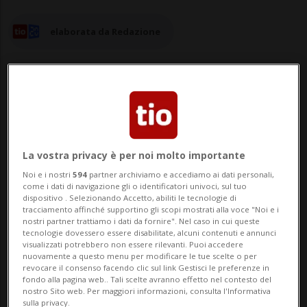
elaborata da Redazione
18 lug 2025 - 06:54
Aggiornamento 09:46
La vostra privacy è per noi molto importante
WASHINGTON - Il presidente statunitense
Noi e i nostri
594
partner archiviamo e accediamo ai dati personali,
Donald Trump ha annunciato sulla sua
come i dati di navigazione gli o identificatori univoci, sul tuo
dispositivo . Selezionando Accetto, abiliti le tecnologie di
tracciamento affinché supportino gli scopi mostrati alla voce "Noi e i
rete sociale Truth Social che farà causa al
nostri partner trattiamo i dati da fornire". Nel caso in cui queste
tecnologie dovessero essere disabilitate, alcuni contenuti e annunci
quotidiano newyorkese Wall Street Journal
visualizzati potrebbero non essere rilevanti. Puoi accedere
nuovamente a questo menu per modificare le tue scelte o per
(Wsj), alla società editrice News Corp e al
revocare il consenso facendo clic sul link Gestisci le preferenze in
fondo alla pagina web.. Tali scelte avranno effetto nel contesto del
suo proprietario Rupert Murdoch dop...
nostro Sito web. Per maggiori informazioni, consulta l'Informativa
sulla privacy.