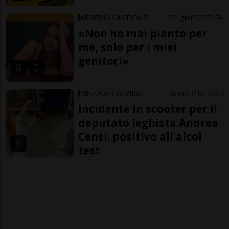
ARBEDO-CASTIONE
2 gior
25
154
«Non ho mai pianto per
me, solo per i miei
genitori»
MEZZOVICO-VIRA
6 ore
101
235
Incidente in scooter per il
deputato leghista Andrea
Censi: positivo all’alcol
test