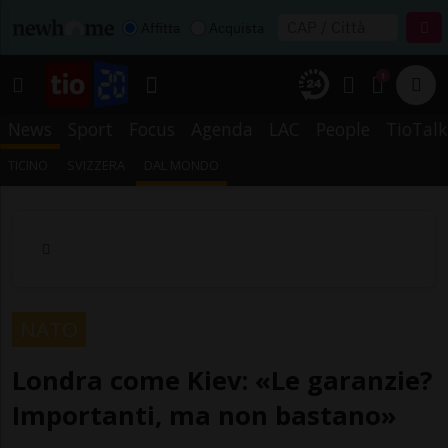
Affitta
Acquista
1
News
Sport
Focus
Agenda
LAC
People
TioTalk
TICINO
SVIZZERA
DAL MONDO
NATO
Londra come Kiev: «Le garanzie?
Importanti, ma non bastano»