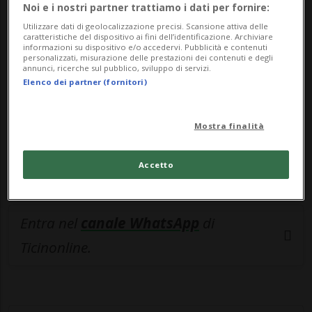
🔐 Sblocca il nostro archivio
Noi e i nostri partner trattiamo i dati per fornire:
esclusivo!
Utilizzare dati di geolocalizzazione precisi. Scansione attiva delle
caratteristiche del dispositivo ai fini dell’identificazione. Archiviare
informazioni su dispositivo e/o accedervi. Pubblicità e contenuti
Sottoscrivi un abbonamento
Archivio
per
personalizzati, misurazione delle prestazioni dei contenuti e degli
annunci, ricerche sul pubblico, sviluppo di servizi.
leggere questo articolo, oppure scegli
Elenco dei partner (fornitori)
MyTioAbo
per accedere all'archivio e
navigare su sito e app senza pubblicità.
Mostra finalità
ACCEDI
Accetto
Entra nel
canale WhatsApp
di
Ticinonline.