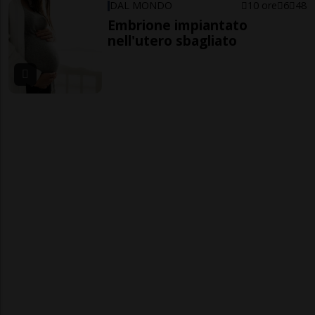
DAL MONDO
10 ore
6
48
Embrione impiantato
nell'utero sbagliato