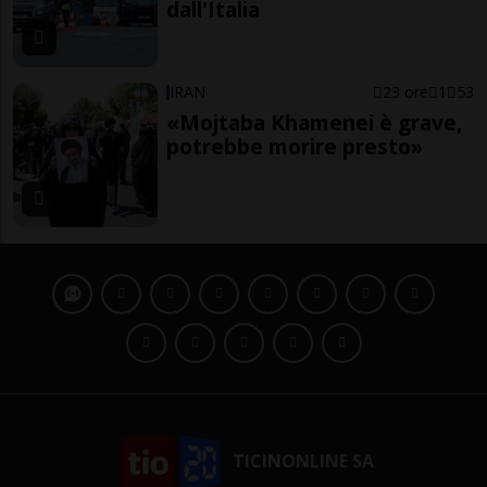
dall'Italia
IRAN
23 ore
1
53
«Mojtaba Khamenei è grave,
potrebbe morire presto»
TICINONLINE SA