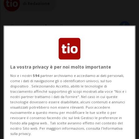
di Redazione
12 lug 2023 - 13:29
4
VILNIUS - Le garanzie di sicurezza
La vostra privacy è per noi molto importante
promesse dal G7 all'Ucraina a margine del
Noi e i nostri
594
partner archiviamo e accediamo ai dati personali,
come i dati di navigazione gli o identificatori univoci, sul tuo
vertice Nato di Vilnius sono «importanti»,
dispositivo . Selezionando Accetto, abiliti le tecnologie di
tracciamento affinché supportino gli scopi mostrati alla voce "Noi e i
ma «non possono sostituire» l'adesione di
nostri partner trattiamo i dati da fornire". Nel caso in cui queste
tecnologie dovessero essere disabilitate, alcuni contenuti e annunci
Kiev all'Alleanza Atlantica. È l'opinione
visualizzati potrebbero non essere rilevanti. Puoi accedere
nuovamente a questo menu per modificare le tue scelte o per
concorde del pr...
revocare il consenso facendo clic sul link Gestisci le preferenze in
fondo alla pagina web.. Tali scelte avranno effetto nel contesto del
nostro Sito web. Per maggiori informazioni, consulta l'Informativa
sulla privacy.