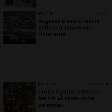
ASCONA
1 gior
Ragazzo trovato morto
nella terrazza di un
ristorante
LOCARNO
1 gior
130
Crolla il palco al Monte
Verità: «È stato come
un'onda»