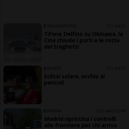
CINA/GIAPPONE
11 ore
1
Tifone Delfino su Okinawa, la
Cina chiude i porti e le rotte
dei traghetti
MONDO
13 ore
7
Eclissi solare, occhio ai
pericoli
SPAGNA
23 ore
12
99
Madrid ripristina i controlli
alle frontiere per chi arriva