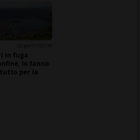
2 gior
102
143
i in fuga
onfine, lo fanno
tutto per la