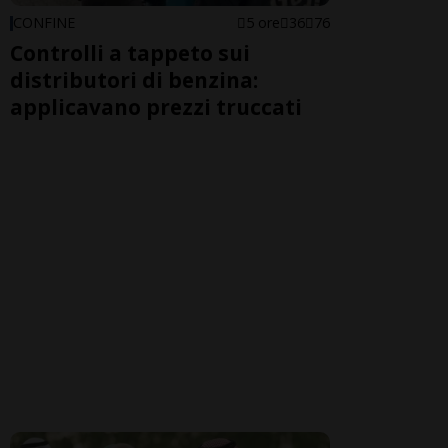
CONFINE
5 ore
36
76
Controlli a tappeto sui
distributori di benzina:
applicavano prezzi truccati