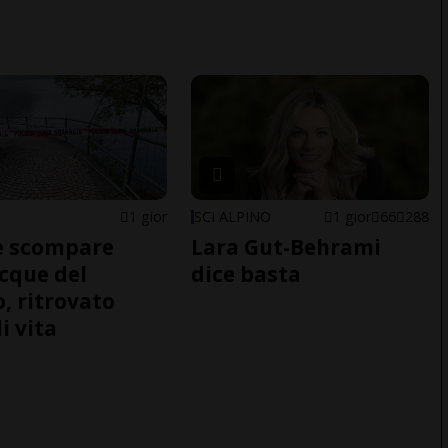
1 gior
SCI ALPINO
1 gior
66
288
e scompare
Lara Gut-Behrami
acque del
dice basta
o, ritrovato
i vita