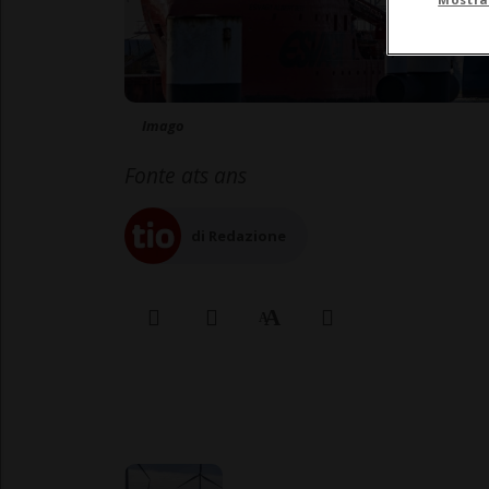
Imago
Fonte ats ans
di Redazione