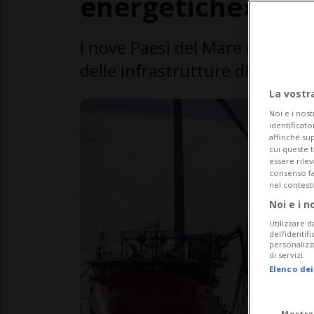
energetiche»
I nove Paesi del Mare del Nord 
delle infrastrutture di appro
La vostr
Noi e i nost
identificato
affinché sup
cui queste 
essere rile
consenso fac
nel contest
Noi e i n
Utilizzare d
dell’identif
personalizz
di servizi.
Elenco dei
Mostra