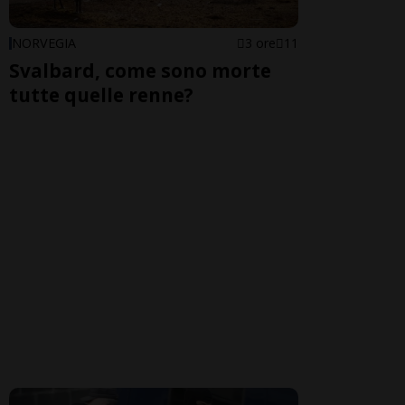
NORVEGIA
3 ore
11
Svalbard, come sono morte
tutte quelle renne?