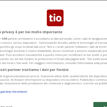
fanno il punto sul rischio sicurezza
vvigionamento energetico
a privacy è per noi molto importante
ri
594
partner archiviamo e accediamo ai dati personali, come i dati di navigazione 
ri univoci, sul tuo dispositivo . Selezionando Accetto, abiliti le tecnologie di tracc
portino gli scopi mostrati alla voce "Noi e i nostri partner trattiamo i dati da fornir
tecnologie dovessero essere disabilitate, alcuni contenuti e annunci visualizzati 
vanti. Puoi accedere nuovamente a questo menu per modificare le tue scelte o per
endo clic sul link Gestisci le preferenze in fondo alla pagina web.. Tali scelte avr
o del nostro Sito web. Per maggiori informazioni, consulta l'Informativa sulla priva
ostri partner trattiamo i dati per fornire:
ati di geolocalizzazione precisi. Scansione attiva delle caratteristiche del dispositivo 
icazione. Archiviare informazioni su dispositivo e/o accedervi. Pubblicità e contenu
ati, misurazione delle prestazioni dei contenuti e degli annunci, ricerche sul pubbl
 partner (fornitori)
 finalità
Ac