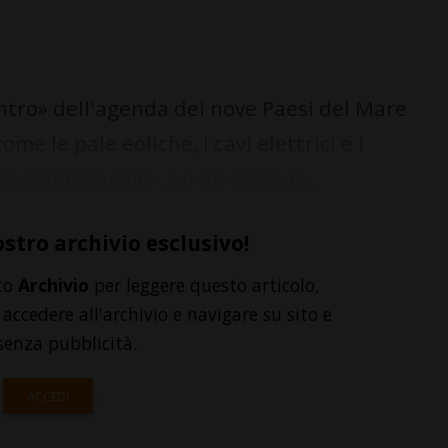
ntro» dell'agenda dei nove Paesi del Mare
me le pale eoliche, i cavi elettrici e i
o e spionaggio». Lo ha detto il...
ostro archivio esclusivo!
to
Archivio
per leggere questo articolo,
accedere all'archivio e navigare su sito e
senza pubblicità.
ACCEDI