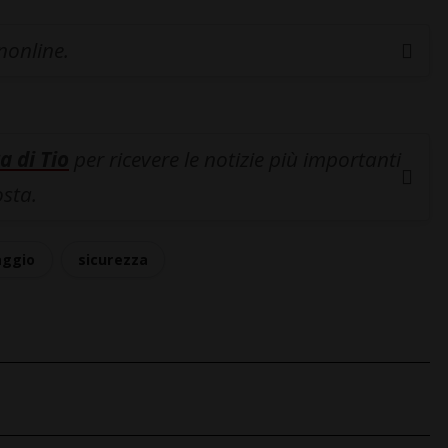
inonline.
a di Tio
per ricevere le notizie più importanti
osta.
aggio
sicurezza