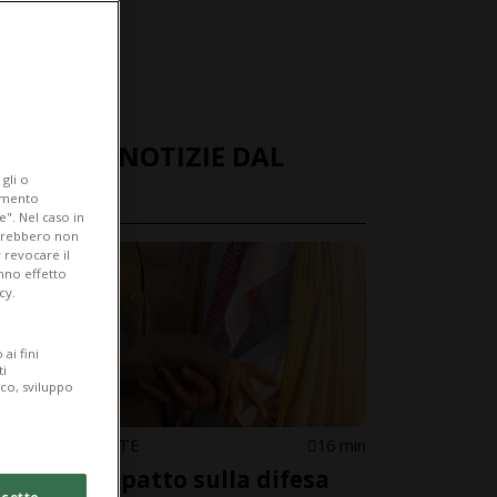
ULTIME NOTIZIE DAL
gli o
MONDO
iamento
e". Nel caso in
potrebbero non
 revocare il
anno effetto
cy.
ai fini
ti
ico, sviluppo
MEDIO ORIENTE
16 min
Siglato il patto sulla difesa
cetto