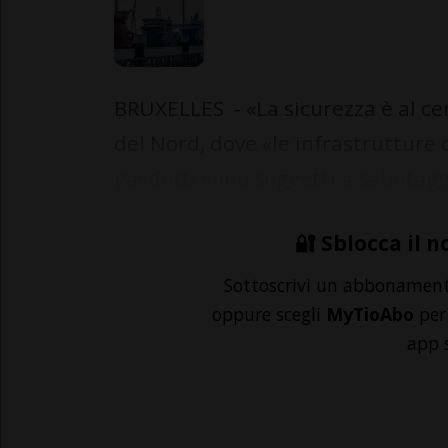
BRUXELLES - «La sicurezza è al ce
del Nord, dove «le infrastrutture co
gasdotti sono soggetti a sabotaggi
🔐 Sblocca il n
Sottoscrivi un abbonamen
oppure scegli
MyTioAbo
per 
app 