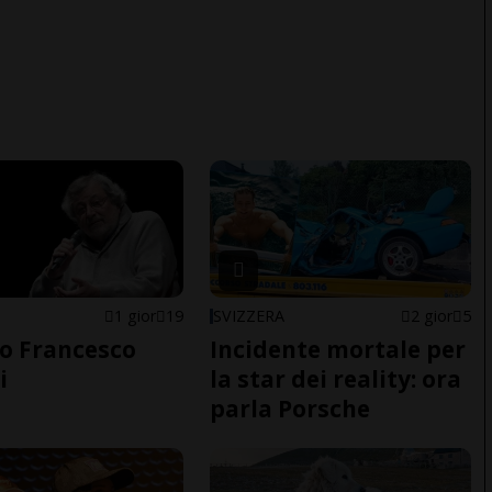
1 gior
19
SVIZZERA
2 gior
5
o Francesco
Incidente mortale per
i
la star dei reality: ora
parla Porsche