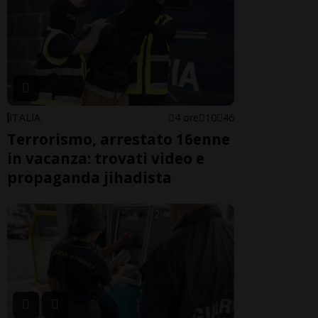
ITALIA
4 ore
10
46
Terrorismo, arrestato 16enne
in vacanza: trovati video e
propaganda jihadista