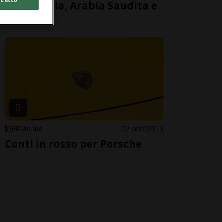
tra Turchia, Arabia Saudita e
Pakistan
GERMANIA
2 ore
2
13
Conti in rosso per Porsche