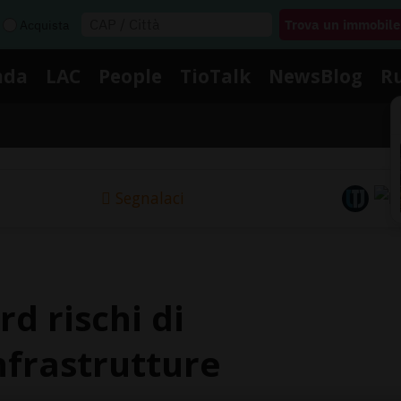
Acquista
nda
LAC
People
TioTalk
NewsBlog
R
Segnalaci
d rischi di
nfrastrutture