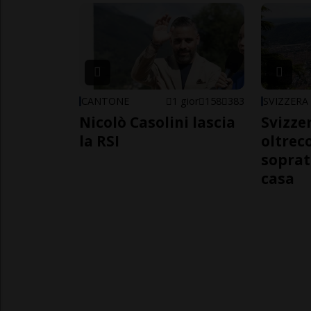
CANTONE
1 gior
158
383
SVIZZERA
Nicolò Casolini lascia
Svizzer
la RSI
oltrec
soprat
casa