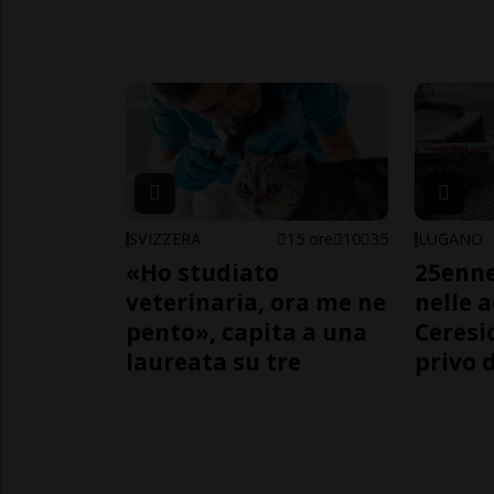
SVIZZERA
15 ore
10
35
LUGANO
«Ho studiato
25enn
veterinaria, ora me ne
nelle 
pento», capita a una
Ceresi
laureata su tre
privo d