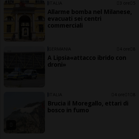
ITALIA
3 ore
5
Allarme bomba nel Milanese,
evacuati sei centri
commerciali
GERMANIA
4 ore
8
A Lipsia«attacco ibrido con
droni»
ITALIA
4 ore
1
8
Brucia il Moregallo, ettari di
bosco in fumo