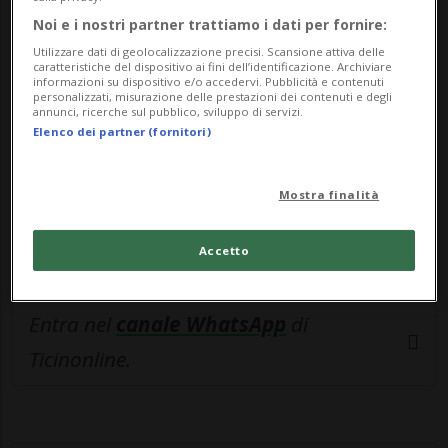
🔐 Sblocca il nostro archivio
Noi e i nostri partner trattiamo i dati per fornire:
esclusivo!
Utilizzare dati di geolocalizzazione precisi. Scansione attiva delle
caratteristiche del dispositivo ai fini dell’identificazione. Archiviare
Sottoscrivi un abbonamento
Archivio
per
informazioni su dispositivo e/o accedervi. Pubblicità e contenuti
personalizzati, misurazione delle prestazioni dei contenuti e degli
leggere questo articolo, oppure scegli
annunci, ricerche sul pubblico, sviluppo di servizi.
Elenco dei partner (fornitori)
MyTioAbo
per accedere all'archivio e
navigare su sito e app senza pubblicità.
Mostra finalità
ACCEDI
Accetto
Entra nel
canale WhatsApp
di
Ticinonline.