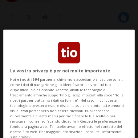
27 set 2022 - 08:46
ROMA - Dopo 35 anni in Parlamento,
Umberto Bossi è rimasto fuori dal
La vostra privacy è per noi molto importante
Parlamento. Questa mattina si
Noi e i nostri
594
partner archiviamo e accediamo ai dati personali,
come i dati di navigazione gli o identificatori univoci, sul tuo
rincorrevano le ipotesi che, a causa di un
dispositivo . Selezionando Accetto, abiliti le tecnologie di
tracciamento affinché supportino gli scopi mostrati alla voce "Noi e i
complicato meccanismo, il 'senatur'
nostri partner trattiamo i dati da fornire". Nel caso in cui queste
tecnologie dovessero essere disabilitate, alcuni contenuti e annunci
sarebbe potuto restare fuori dagli eletti
visualizzati potrebbero non essere rilevanti. Puoi accedere
nuovamente a questo menu per modificare le tue scelte o per
nel collegio pluri...
revocare il consenso facendo clic sul link Gestisci le preferenze in
fondo alla pagina web.. Tali scelte avranno effetto nel contesto del
nostro Sito web. Per maggiori informazioni, consulta l'Informativa
sulla privacy.