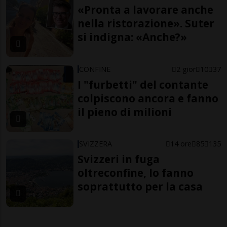
«Pronta a lavorare anche
nella ristorazione». Suter
si indigna: «Anche?»
CONFINE
2 gior
10
37
I "furbetti" del contante
colpiscono ancora e fanno
il pieno di milioni
SVIZZERA
14 ore
85
135
Svizzeri in fuga
oltreconfine, lo fanno
soprattutto per la casa