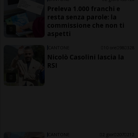
Preleva 1.000 franchi e
resta senza parole: la
commissione che non ti
aspetti
CANTONE
10 ore
98
328
Nicolò Casolini lascia la
RSI
CANTONE
2 gior
207
212