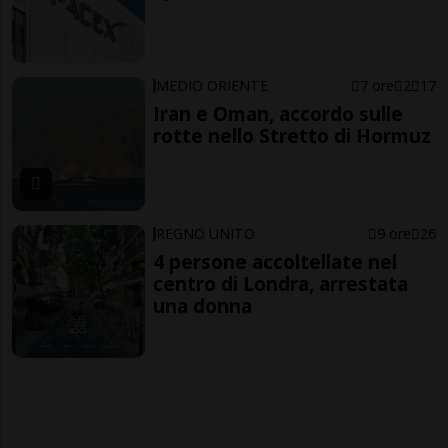
MEDIO ORIENTE
7 ore
2
17
Iran e Oman, accordo sulle
rotte nello Stretto di Hormuz
REGNO UNITO
9 ore
26
4 persone accoltellate nel
centro di Londra, arrestata
una donna