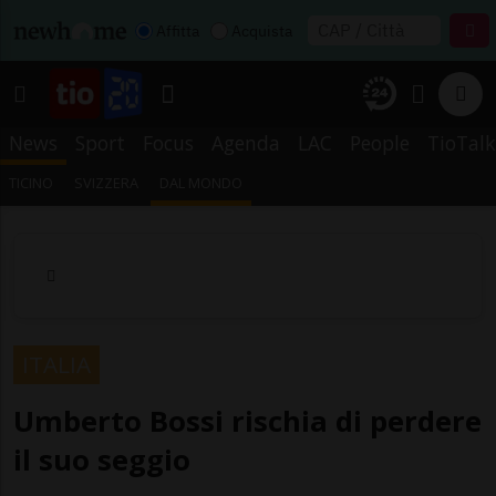
Affitta
Acquista
News
Sport
Focus
Agenda
LAC
People
TioTalk
TICINO
SVIZZERA
DAL MONDO
ITALIA
Umberto Bossi rischia di perdere
il suo seggio