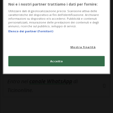
🔐 Sblocca il nostro archivio
Noi e i nostri partner trattiamo i dati per fornire:
esclusivo!
Utilizzare dati di geolocalizzazione precisi. Scansione attiva delle
caratteristiche del dispositivo ai fini dell’identificazione. Archiviare
informazioni su dispositivo e/o accedervi. Pubblicità e contenuti
Sottoscrivi un abbonamento
Archivio
per
personalizzati, misurazione delle prestazioni dei contenuti e degli
annunci, ricerche sul pubblico, sviluppo di servizi.
leggere questo articolo, oppure scegli
Elenco dei partner (fornitori)
MyTioAbo
per accedere all'archivio e
navigare su sito e app senza pubblicità.
Mostra finalità
ACCEDI
Accetto
Entra nel
canale WhatsApp
di
Ticinonline.