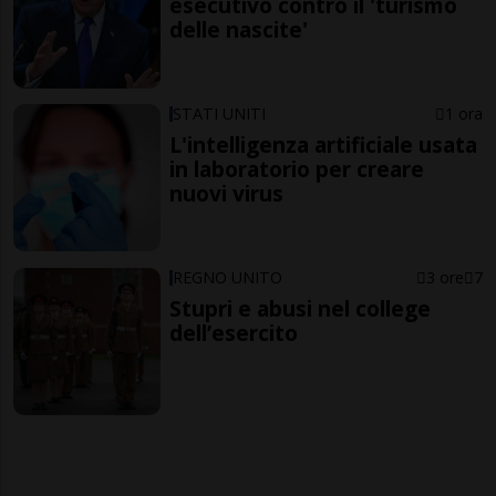
esecutivo contro il 'turismo
delle nascite'
STATI UNITI
1 ora
L'intelligenza artificiale usata
in laboratorio per creare
nuovi virus
REGNO UNITO
3 ore
7
Stupri e abusi nel college
dell’esercito