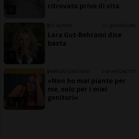
ritrovato privo di vita
SCI ALPINO
1 gior
65
286
Lara Gut-Behrami dice
basta
ARBEDO-CASTIONE
16 ore
24
157
«Non ho mai pianto per
me, solo per i miei
genitori»