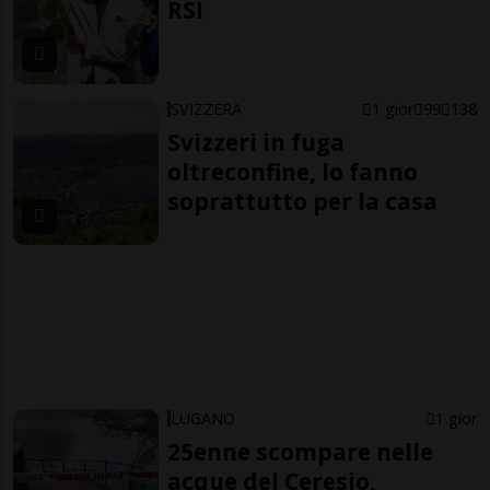
RSI
SVIZZERA
1 gior
99
138
Svizzeri in fuga
oltreconfine, lo fanno
soprattutto per la casa
LUGANO
1 gior
25enne scompare nelle
acque del Ceresio,