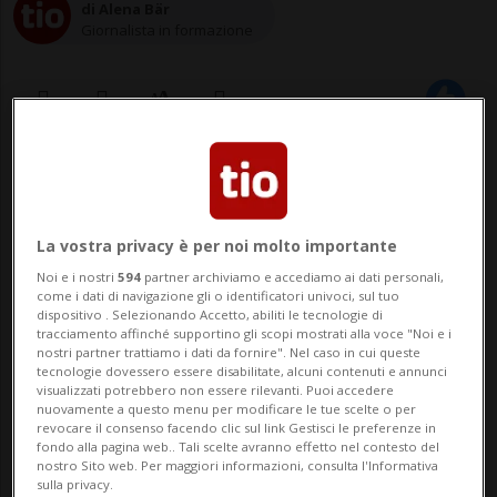
di Alena Bär
Giornalista in formazione
28 set 2022 - 06:30
CALIFORNIA - Il tipo d'informazione
La vostra privacy è per noi molto importante
ricercata su internet sta cambiando e di
Noi e i nostri
594
partner archiviamo e accediamo ai dati personali,
come i dati di navigazione gli o identificatori univoci, sul tuo
conseguenza, si è modificato anche
dispositivo . Selezionando Accetto, abiliti le tecnologie di
tracciamento affinché supportino gli scopi mostrati alla voce "Noi e i
l'utilizzo che gli utenti fanno dei motori di
nostri partner trattiamo i dati da fornire". Nel caso in cui queste
tecnologie dovessero essere disabilitate, alcuni contenuti e annunci
ricerca. Da quando Larry Page e Sergey
visualizzati potrebbero non essere rilevanti. Puoi accedere
nuovamente a questo menu per modificare le tue scelte o per
Brin resero pubblico Google Search nel 1...
revocare il consenso facendo clic sul link Gestisci le preferenze in
fondo alla pagina web.. Tali scelte avranno effetto nel contesto del
nostro Sito web. Per maggiori informazioni, consulta l'Informativa
sulla privacy.