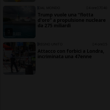
DAL MONDO
4 ore
7
40
Trump vuole una “flotta
d'oro” a propulsione nucleare
da 275 miliardi
REGNO UNITO
4 ore
5
Attacco con forbici a Londra,
incriminata una 47enne