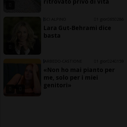
ritrovato privo di vita
SCI ALPINO
1 gior
65
286
Lara Gut-Behrami dice
basta
ARBEDO-CASTIONE
1 gior
24
159
«Non ho mai pianto per
me, solo per i miei
genitori»