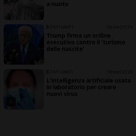
a nuoto
STATI UNITI
8 ore
1
14
Trump firma un ordine
esecutivo contro il 'turismo
delle nascite'
STATI UNITI
9 ore
2
20
L'intelligenza artificiale usata
in laboratorio per creare
nuovi virus