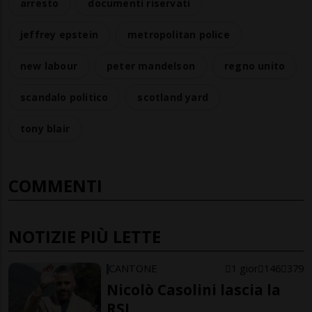
arresto
documenti riservati
jeffrey epstein
metropolitan police
new labour
peter mandelson
regno unito
scandalo politico
scotland yard
tony blair
COMMENTI
NOTIZIE PIÙ LETTE
CANTONE
1 gior
146
379
Nicolò Casolini lascia la
RSI