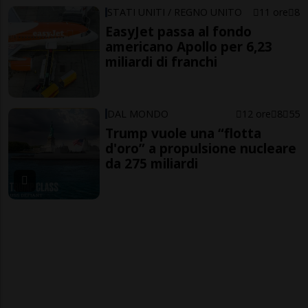
STATI UNITI / REGNO UNITO
11 ore
8
EasyJet passa al fondo
americano Apollo per 6,23
miliardi di franchi
DAL MONDO
12 ore
8
55
Trump vuole una “flotta
d'oro” a propulsione nucleare
da 275 miliardi