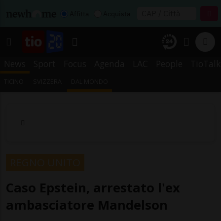
Affitta
Acquista
News
Sport
Focus
Agenda
LAC
People
TioTalk
TICINO
SVIZZERA
DAL MONDO
REGNO UNITO
Caso Epstein, arrestato l'ex
ambasciatore Mandelson