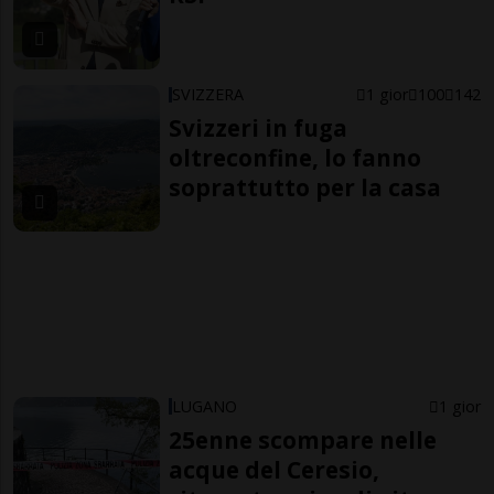
SVIZZERA
1 gior
100
142
Svizzeri in fuga
oltreconfine, lo fanno
soprattutto per la casa
LUGANO
1 gior
25enne scompare nelle
acque del Ceresio,