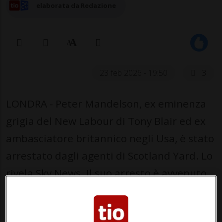
elaborata da Redazione
23 feb 2026 - 19:50
3
LONDRA - Peter Mandelson, ex eminenza
grigia del New Labour di Tony Blair ed ex
ambasciatore britannico negli Usa, è stato
arrestato dagli agenti di Scotland Yard. Lo
rivela Sky News. Il suo arresto è avvenuto
nell'ambito dell'indagine penale sulle
informazioni e i documenti governativi