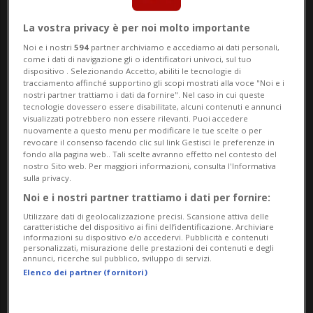
riservati condivisi, quando era ministro,
col defunto faccendiere pedofilo
La vostra privacy è per noi molto importante
Noi e i nostri
594
partner archiviamo e accediamo ai dati personali,
americano Jeffrey Epstein.
come i dati di navigazione gli o identificatori univoci, sul tuo
dispositivo . Selezionando Accetto, abiliti le tecnologie di
tracciamento affinché supportino gli scopi mostrati alla voce "Noi e i
nostri partner trattiamo i dati da fornire". Nel caso in cui queste
La Metropolitan Police ha dichiarato che
tecnologie dovessero essere disabilitate, alcuni contenuti e annunci
visualizzati potrebbero non essere rilevanti. Puoi accedere
l'arresto è avvenuto in base all'accusa di
nuovamente a questo menu per modificare le tue scelte o per
revocare il consenso facendo clic sul link Gestisci le preferenze in
"cattiva condotta in ufficio pubblico". Dalle
fondo alla pagina web.. Tali scelte avranno effetto nel contesto del
nostro Sito web. Per maggiori informazioni, consulta l'Informativa
immagini diffuse da Sky News si vede
sulla privacy.
Mandelson uscire dalla sua abitazione
Noi e i nostri partner trattiamo i dati per fornire:
Utilizzare dati di geolocalizzazione precisi. Scansione attiva delle
londinese di Camden scortato da due
caratteristiche del dispositivo ai fini dell’identificazione. Archiviare
informazioni su dispositivo e/o accedervi. Pubblicità e contenuti
agenti in borghese che lo fanno salire su
personalizzati, misurazione delle prestazioni dei contenuti e degli
annunci, ricerche sul pubblico, sviluppo di servizi.
un'automobile. Il fermo è scattato dopo le
Elenco dei partner (fornitori)
perquisizioni compiute da Scotland Yard in