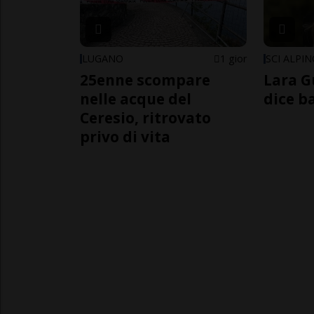
LUGANO
1 gior
SCI ALPI
25enne scompare
Lara G
nelle acque del
dice b
Ceresio, ritrovato
privo di vita