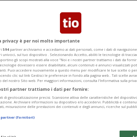
 parte orientale del paese. I danni
no stati riparati
a privacy è per noi molto importante
ri
594
partner archiviamo e accediamo ai dati personali, come i dati di navigazione 
ri univoci, sul tuo dispositivo . Selezionando Accetto, abiliti le tecnologie di tracc
portino gli scopi mostrati alla voce "Noi e i nostri partner trattiamo i dati da fornir
tecnologie dovessero essere disabilitate, alcuni contenuti e annunci visualizzati 
vanti. Puoi accedere nuovamente a questo menu per modificare le tue scelte o per
endo clic sul link Gestisci le preferenze in fondo alla pagina web.. Tali scelte avr
o del nostro Sito web. Per maggiori informazioni, consulta l'Informativa sulla priva
ostri partner trattiamo i dati per fornire:
ati di geolocalizzazione precisi. Scansione attiva delle caratteristiche del dispositivo 
icazione. Archiviare informazioni su dispositivo e/o accedervi. Pubblicità e contenu
ati, misurazione delle prestazioni dei contenuti e degli annunci, ricerche sul pubbl
 partner (fornitori)
 finalità
Ac