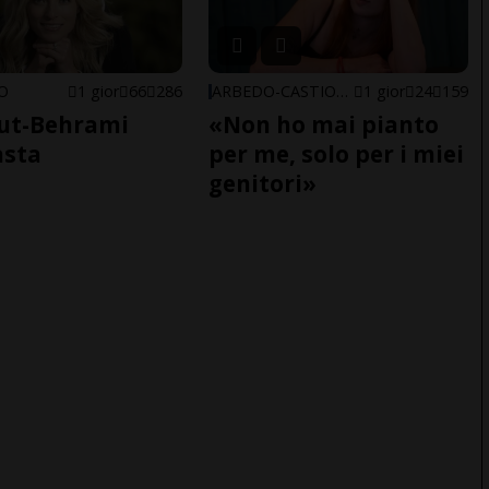
NO
1 gior
66
286
ARBEDO-CASTIONE
1 gior
24
159
ut-Behrami
«Non ho mai pianto
asta
per me, solo per i miei
genitori»