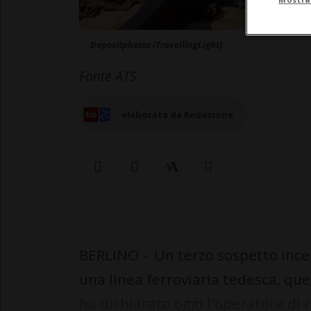
Depositphotos (TravellingLight)
Fonte ATS
elaborata da Redazione
BERLINO - Un terzo sospetto ince
una linea ferroviaria tedesca, que
ha dichiarato oggi l'operatore di 