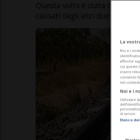
Questa volta è stata colpita la
causati dagli altri due roghi so
La vostr
Noi e i nost
identificato
affinché sup
cui queste 
essere rile
consenso fac
nel contest
Noi e i n
Utilizzare d
dell’identif
personalizz
di servizi.
Elenco dei
Mostra