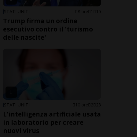
STATI UNITI
8 ore
1
15
Trump firma un ordine
esecutivo contro il 'turismo
delle nascite'
STATI UNITI
10 ore
2
23
L'intelligenza artificiale usata
in laboratorio per creare
nuovi virus