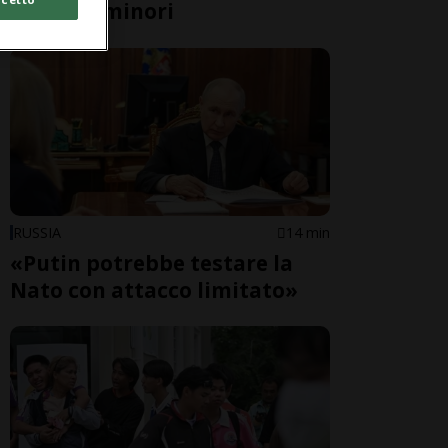
danni ai minori
RUSSIA
14 min
«Putin potrebbe testare la
Nato con attacco limitato»