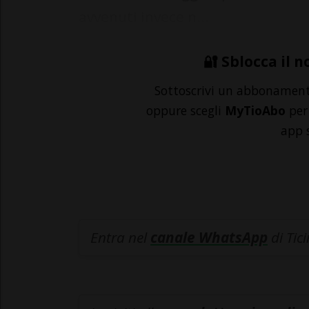
avvenuti invece n...
🔐 Sblocca il n
Sottoscrivi un abbonamen
oppure scegli
MyTioAbo
per 
app 
Entra nel
canale WhatsApp
di Tic