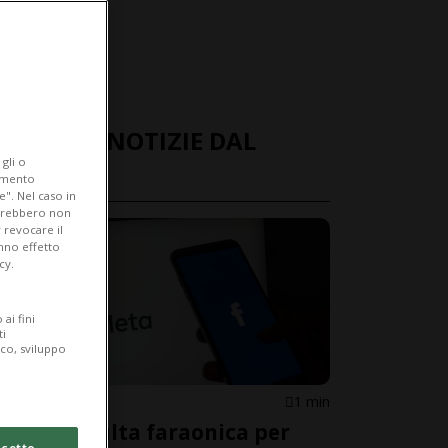
ULTIME NOTIZIE DAL
gli o
MONDO
iamento
e". Nel caso in
potrebbero non
 revocare il
anno effetto
cy.
ai fini
ti
ico, sviluppo
STATI UNITI
1 min
Meta, multa faraonica per
cetto