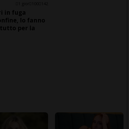
1 gior
100
142
i in fuga
onfine, lo fanno
tutto per la