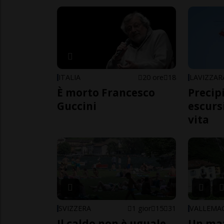
ITALIA
20 ore
18
LAVIZZAR
È morto Francesco
Precip
Guccini
escursi
vita
SVIZZERA
1 gior
15
31
VALLEMA
Il caldo non è uguale
Un ma