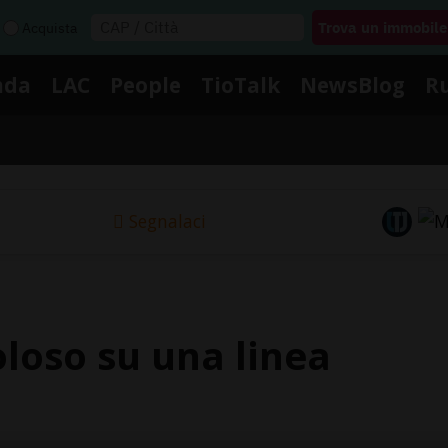
Acquista
nda
LAC
People
TioTalk
NewsBlog
R
Segnalaci
loso su una linea