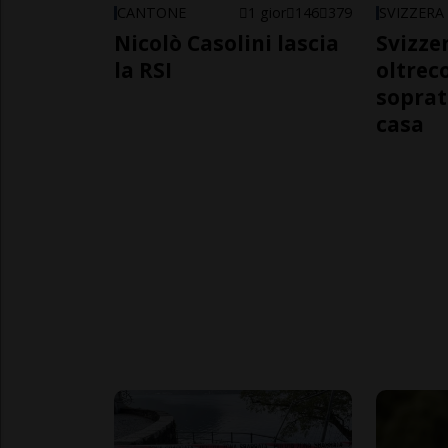
CANTONE
1 gior
146
379
SVIZZERA
Nicolò Casolini lascia
Svizzer
la RSI
oltrec
soprat
casa