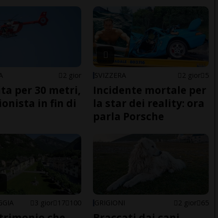
A
2 gior
SVIZZERA
2 gior
5
ita per 30 metri,
Incidente mortale per
onista in fin di
la star dei reality: ora
parla Porsche
GGIA
3 gior
17
100
GRIGIONI
2 gior
65
trimonio che
Braccati dai cani