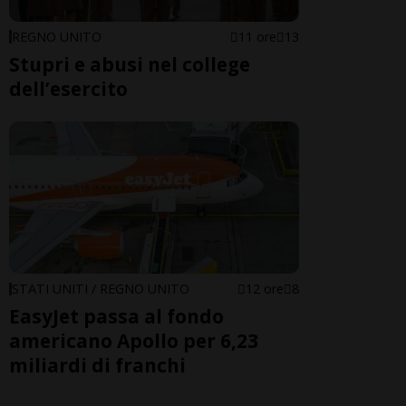
REGNO UNITO
11 ore
13
Stupri e abusi nel college
dell’esercito
STATI UNITI / REGNO UNITO
12 ore
8
EasyJet passa al fondo
americano Apollo per 6,23
miliardi di franchi