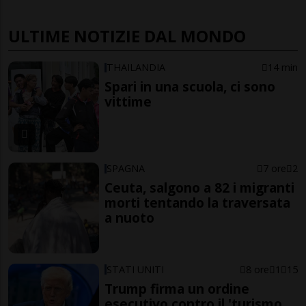
ULTIME NOTIZIE DAL MONDO
THAILANDIA
14 min
Spari in una scuola, ci sono
vittime
SPAGNA
7 ore
2
Ceuta, salgono a 82 i migranti
morti tentando la traversata
a nuoto
STATI UNITI
8 ore
1
15
Trump firma un ordine
esecutivo contro il 'turismo