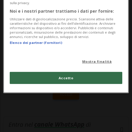
Gallagher, Segretario per i Rapporti con gli
sulla privacy.
Stati.«Nel corso dei cordiali colloqui...
Noi e i nostri partner trattiamo i dati per fornire:
Utilizzare dati di geolocalizzazione precisi. Scansione attiva delle
caratteristiche del dispositivo ai fini dell’identificazione. Archiviare
informazioni su dispositivo e/o accedervi. Pubblicità e contenuti
🔐 Sblocca il nostro archivio
personalizzati, misurazione delle prestazioni dei contenuti e degli
annunci, ricerche sul pubblico, sviluppo di servizi.
esclusivo!
Elenco dei partner (fornitori)
Sottoscrivi un abbonamento
Archivio
per
leggere questo articolo, oppure scegli
Mostra finalità
MyTioAbo
per accedere all'archivio e
navigare su sito e app senza pubblicità.
Accetto
ACCEDI
Entra nel
canale WhatsApp
di