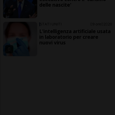
delle nascite'
STATI UNITI
9 ore
2
20
L'intelligenza artificiale usata
in laboratorio per creare
nuovi virus