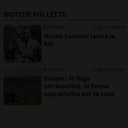
NOTIZIE PIÙ LETTE
CANTONE
1 gior
146
379
Nicolò Casolini lascia la
RSI
SVIZZERA
1 gior
100
142
Svizzeri in fuga
oltreconfine, lo fanno
soprattutto per la casa