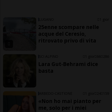
LUGANO
1 gior
25enne scompare nelle
acque del Ceresio,
ritrovato privo di vita
SCI ALPINO
1 gior
66
286
Lara Gut-Behrami dice
basta
ARBEDO-CASTIONE
1 gior
24
159
«Non ho mai pianto per
me, solo per i miei