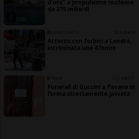
d'oro” a propulsione nucleare
da 275 miliardi
REGNO UNITO
13 ore
6
Attacco con forbici a Londra,
incriminata una 47enne
ITALIA
13 ore
11
Funerali di Guccini a Pavana in
forma strettamente privata