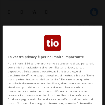
19 mag 2025 - 10:10
La vostra privacy è per noi molto importante
Noi e i nostri
594
partner archiviamo e accediamo ai dati personali,
come i dati di navigazione gli o identificatori univoci, sul tuo
dispositivo . Selezionando Accetto, abiliti le tecnologie di
ROMA - Papa Leone XIV ha ricevuto in
tracciamento affinché supportino gli scopi mostrati alla voce "Noi e i
nostri partner trattiamo i dati da fornire". Nel caso in cui queste
udienza il vice presidente degli Stati Uniti
tecnologie dovessero essere disabilitate, alcuni contenuti e annunci
visualizzati potrebbero non essere rilevanti. Puoi accedere
d'America, James David Vance, il quale in
nuovamente a questo menu per modificare le tue scelte o per
revocare il consenso facendo clic sul link Gestisci le preferenze in
seguito ha incontrato mons. Paul Richard
fondo alla pagina web.. Tali scelte avranno effetto nel contesto del
nostro Sito web. Per maggiori informazioni, consulta l'Informativa