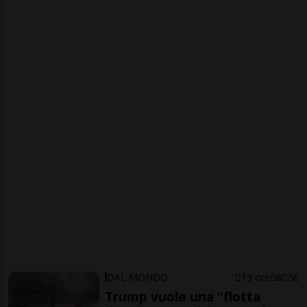
DAL MONDO
13 ore
8
56
Trump vuole una “flotta