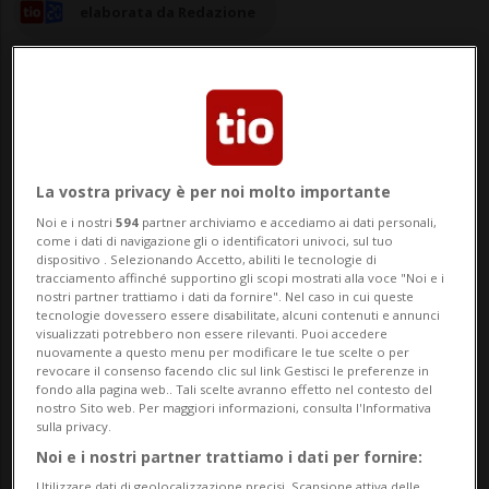
elaborata da Redazione
12 nov 2024 - 17:16
Aggiornamento 18:46
La vostra privacy è per noi molto importante
NEW YORK - La sentenza del giudice Juan
Noi e i nostri
594
partner archiviamo e accediamo ai dati personali,
come i dati di navigazione gli o identificatori univoci, sul tuo
Merchan sul caso dei pagamenti alla
dispositivo . Selezionando Accetto, abiliti le tecnologie di
tracciamento affinché supportino gli scopi mostrati alla voce "Noi e i
nostri partner trattiamo i dati da fornire". Nel caso in cui queste
porno star Stormy Daniels è stata rinviata
tecnologie dovessero essere disabilitate, alcuni contenuti e annunci
visualizzati potrebbero non essere rilevanti. Puoi accedere
al 19 novembre per dare agli avvocati del
nuovamente a questo menu per modificare le tue scelte o per
revocare il consenso facendo clic sul link Gestisci le preferenze in
presidente eletto il tempo di avanzare
fondo alla pagina web.. Tali scelte avranno effetto nel contesto del
nostro Sito web. Per maggiori informazioni, consulta l'Informativa
nuove argomentazioni su come la sua
sulla privacy.
vittoria ele...
Noi e i nostri partner trattiamo i dati per fornire:
Utilizzare dati di geolocalizzazione precisi. Scansione attiva delle