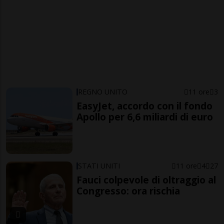
REGNO UNITO
11 ore
3
EasyJet, accordo con il fondo
Apollo per 6,6 miliardi di euro
STATI UNITI
11 ore
4
27
Fauci colpevole di oltraggio al
Congresso: ora rischia