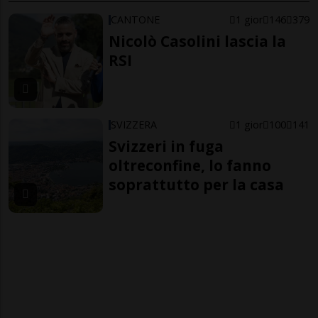
CANTONE
1 gior
146
379
Nicolò Casolini lascia la
RSI
SVIZZERA
1 gior
100
141
Svizzeri in fuga
oltreconfine, lo fanno
soprattutto per la casa