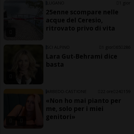
LUGANO
1 gior
25enne scompare nelle
acque del Ceresio,
ritrovato privo di vita
SCI ALPINO
1 gior
65
286
Lara Gut-Behrami dice
basta
ARBEDO-CASTIONE
22 ore
24
159
«Non ho mai pianto per
me, solo per i miei
genitori»