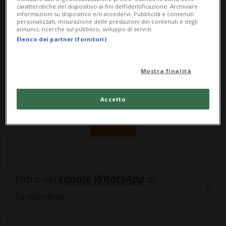
caratteristiche del dispositivo ai fini dell’identificazione. Archiviare
informazioni su dispositivo e/o accedervi. Pubblicità e contenuti
🔐 Sblocca il nostro archivio
personalizzati, misurazione delle prestazioni dei contenuti e degli
annunci, ricerche sul pubblico, sviluppo di servizi.
esclusivo!
Elenco dei partner (fornitori)
Sottoscrivi un abbonamento
Archivio
per
leggere questo articolo, oppure scegli
Mostra finalità
MyTioAbo
per accedere all'archivio e
navigare su sito e app senza pubblicità.
Accetto
ACCEDI
Entra nel
canale WhatsApp
di
Ticinonline.