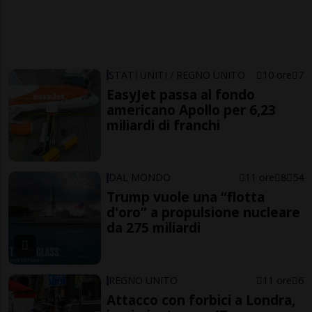
STATI UNITI / REGNO UNITO
10 ore
7
EasyJet passa al fondo
americano Apollo per 6,23
miliardi di franchi
DAL MONDO
11 ore
8
54
Trump vuole una “flotta
d'oro” a propulsione nucleare
da 275 miliardi
REGNO UNITO
11 ore
6
Attacco con forbici a Londra,