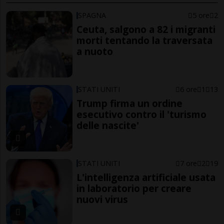
SPAGNA
5 ore
2
Ceuta, salgono a 82 i migranti
morti tentando la traversata
a nuoto
STATI UNITI
6 ore
1
13
Trump firma un ordine
esecutivo contro il 'turismo
delle nascite'
STATI UNITI
7 ore
2
19
L'intelligenza artificiale usata
in laboratorio per creare
nuovi virus