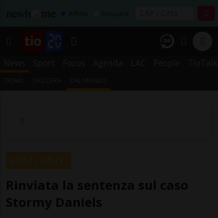
Affitta
Acquista
News
Sport
Focus
Agenda
LAC
People
TioTalk
TICINO
SVIZZERA
DAL MONDO
STATI UNITI
Rinviata la sentenza sul caso
Stormy Daniels