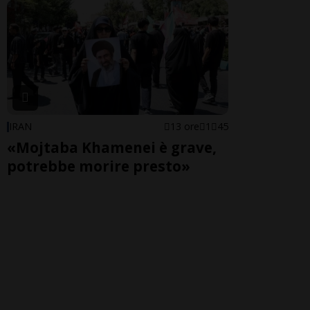
IRAN
13 ore
1
45
«Mojtaba Khamenei è grave,
potrebbe morire presto»