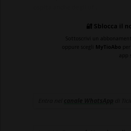
ospita anche degli uf...
🔐 Sblocca il n
Sottoscrivi un abbonamen
oppure scegli
MyTioAbo
per 
app 
Entra nel
canale WhatsApp
di Tic