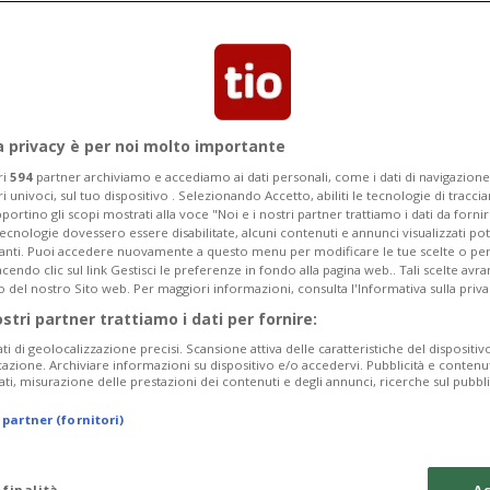
izie. L'uomo si trova ora ricoverato in
a privacy è per noi molto importante
ri
594
partner archiviamo e accediamo ai dati personali, come i dati di navigazione 
ri univoci, sul tuo dispositivo . Selezionando Accetto, abiliti le tecnologie di tracc
portino gli scopi mostrati alla voce "Noi e i nostri partner trattiamo i dati da fornir
tecnologie dovessero essere disabilitate, alcuni contenuti e annunci visualizzati 
vanti. Puoi accedere nuovamente a questo menu per modificare le tue scelte o per
endo clic sul link Gestisci le preferenze in fondo alla pagina web.. Tali scelte avr
o del nostro Sito web. Per maggiori informazioni, consulta l'Informativa sulla priva
ostri partner trattiamo i dati per fornire:
ati di geolocalizzazione precisi. Scansione attiva delle caratteristiche del dispositivo 
icazione. Archiviare informazioni su dispositivo e/o accedervi. Pubblicità e contenu
ati, misurazione delle prestazioni dei contenuti e degli annunci, ricerche sul pubbl
 partner (fornitori)
 finalità
Ac