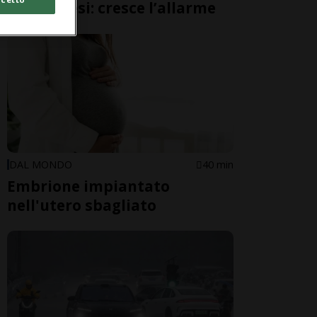
giapponesi: cresce l’allarme
DAL MONDO
40 min
Embrione impiantato
nell'utero sbagliato