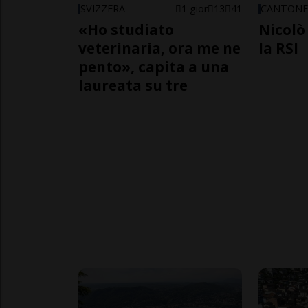
SVIZZERA
1 gior
13
41
CANTON
«Ho studiato
Nicolò 
veterinaria, ora me ne
la RSI
pento», capita a una
laureata su tre