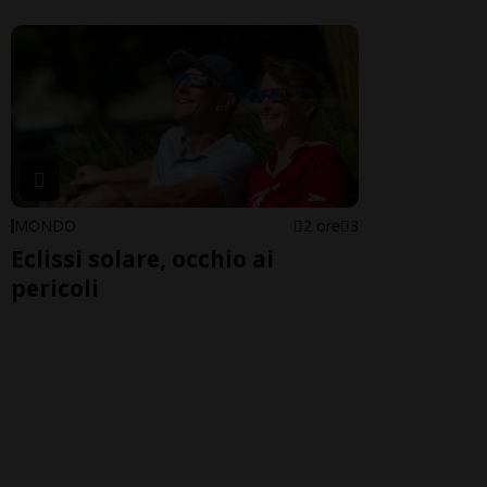
MONDO
2 ore
3
Eclissi solare, occhio ai
pericoli