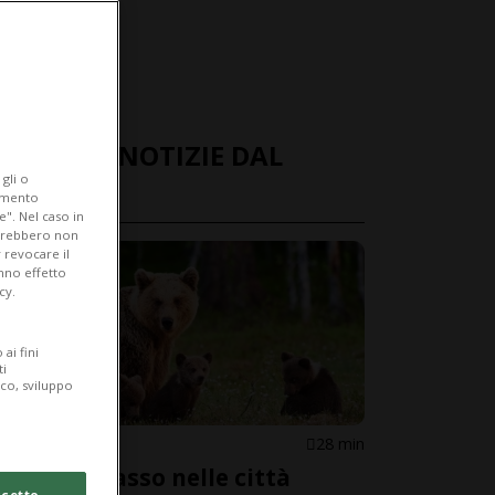
ULTIME NOTIZIE DAL
gli o
MONDO
iamento
e". Nel caso in
potrebbero non
 revocare il
anno effetto
cy.
ai fini
ti
ico, sviluppo
GIAPPONE
28 min
Orsi a spasso nelle città
cetto