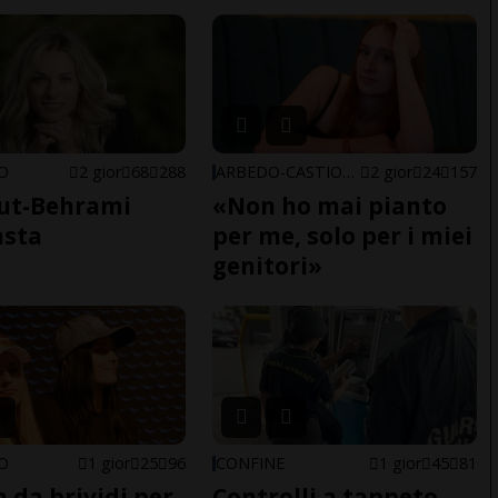
NO
2 gior
68
288
ARBEDO-CASTIONE
2 gior
24
157
ut-Behrami
«Non ho mai pianto
asta
per me, solo per i miei
genitori»
NO
1 gior
25
96
CONFINE
1 gior
45
81
a da brividi per
Controlli a tappeto