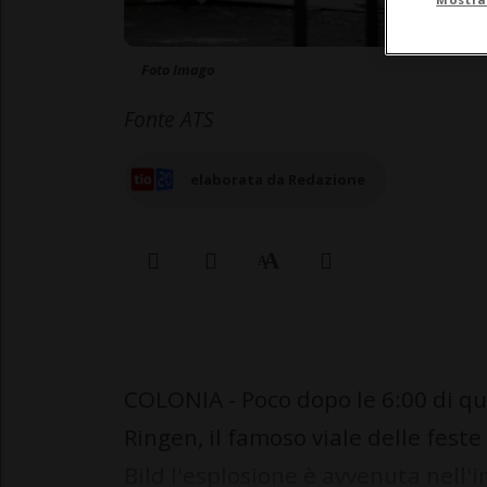
Foto Imago
Fonte ATS
elaborata da Redazione
COLONIA - Poco dopo le 6:00 di qu
Ringen, il famoso viale delle fest
Bild l'esplosione è avvenuta nell'i