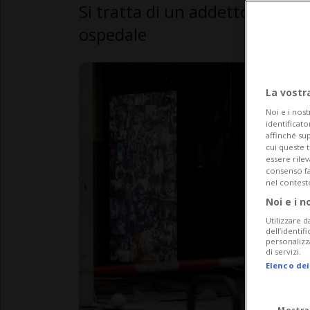
Si tratta di un addetto alle pul
ospedale
La vostr
Noi e i nost
identificato
affinché sup
cui queste 
essere rile
consenso fac
nel contest
Noi e i n
Utilizzare d
dell’identif
personalizz
di servizi.
Elenco dei
Mostra