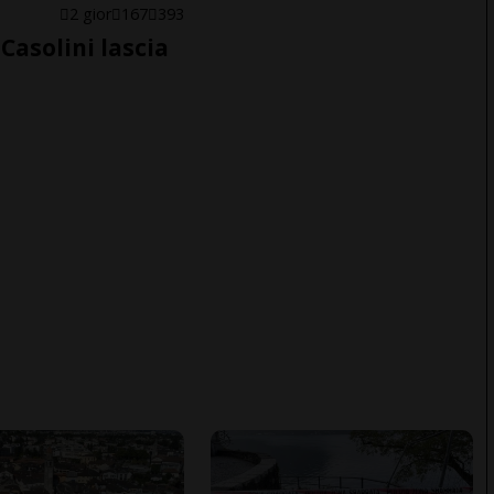
E
2 gior
167
393
Casolini lascia