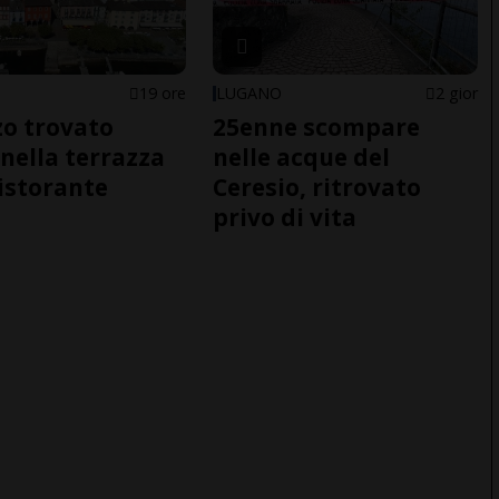
19 ore
LUGANO
2 gior
o trovato
25enne scompare
nella terrazza
nelle acque del
ristorante
Ceresio, ritrovato
privo di vita