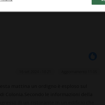
16 set 2024 - 10:21
Aggiornamento 11:05
esta mattina un ordigno è esploso sul
e di Colonia.Secondo le informazioni della
ngresso di un ristorante in un edificio che