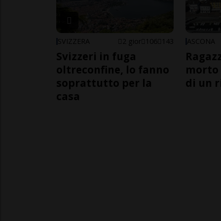
SVIZZERA
2 gior
106
143
ASCONA
Svizzeri in fuga
Ragazz
oltreconfine, lo fanno
morto 
soprattutto per la
di un 
casa