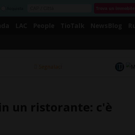
Acquista
nda
LAC
People
TioTalk
NewsBlog
R
Segnalaci
n un ristorante: c'è