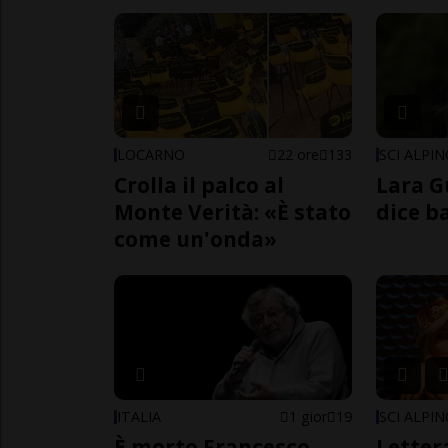
LOCARNO
22 ore
133
SCI ALPI
Crolla il palco al
Lara G
Monte Verità: «È stato
dice b
come un'onda»
ITALIA
1 gior
19
SCI ALPI
È morto Francesco
Letter