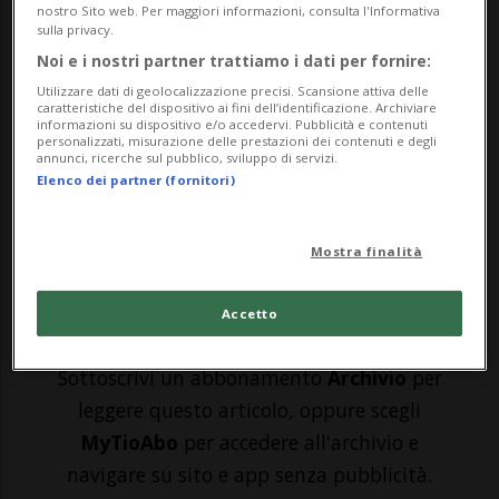
nostro Sito web. Per maggiori informazioni, consulta l'Informativa
pompieri di Udine sono impegnati nella
sulla privacy.
ricerca di 3 giovani, dell'apparente età
Noi e i nostri partner trattiamo i dati per fornire:
Utilizzare dati di geolocalizzazione precisi. Scansione attiva delle
compresa tra i 17 e i 25 anni. Si tratta di
caratteristiche del dispositivo ai fini dell’identificazione. Archiviare
informazioni su dispositivo e/o accedervi. Pubblicità e contenuti
un ragazzo e due ragazze travolti dalla
personalizzati, misurazione delle prestazioni dei contenuti e degli
annunci, ricerche sul pubblico, sviluppo di servizi.
piena del fiume Natisone a Premariacco
Elenco dei partner (fornitori)
(Udine)...
Mostra finalità
🔐 Sblocca il nostro archivio
Accetto
esclusivo!
Sottoscrivi un abbonamento
Archivio
per
leggere questo articolo, oppure scegli
MyTioAbo
per accedere all'archivio e
navigare su sito e app senza pubblicità.