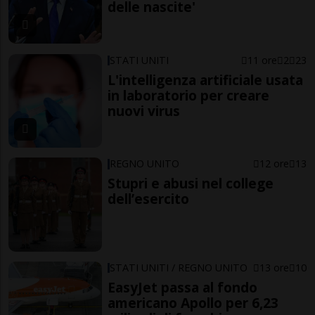
delle nascite'
STATI UNITI
11 ore
2
23
L'intelligenza artificiale usata
in laboratorio per creare
nuovi virus
REGNO UNITO
12 ore
13
Stupri e abusi nel college
dell’esercito
STATI UNITI / REGNO UNITO
13 ore
10
EasyJet passa al fondo
americano Apollo per 6,23