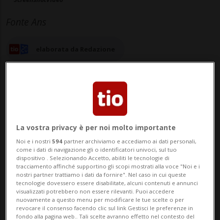
Fonte Ans
elaborata da Redazione
31 mag 2024 - 17:51
Aggiornamento 23:51
La vostra privacy è per noi molto importante
Noi e i nostri
594
partner archiviamo e accediamo ai dati personali,
come i dati di navigazione gli o identificatori univoci, sul tuo
dispositivo . Selezionando Accetto, abiliti le tecnologie di
tracciamento affinché supportino gli scopi mostrati alla voce "Noi e i
nostri partner trattiamo i dati da fornire". Nel caso in cui queste
tecnologie dovessero essere disabilitate, alcuni contenuti e annunci
visualizzati potrebbero non essere rilevanti. Puoi accedere
nuovamente a questo menu per modificare le tue scelte o per
revocare il consenso facendo clic sul link Gestisci le preferenze in
UDINE - Dal primo pomeriggio di oggi i
fondo alla pagina web.. Tali scelte avranno effetto nel contesto del