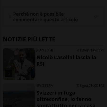
Perché non è possibile
commentare questo articolo
NOTIZIE PIÙ LETTE
CANTONE
1 gior
149
379
Nicolò Casolini lascia la
RSI
SVIZZERA
1 gior
100
142
Svizzeri in fuga
oltreconfine, lo fanno
soprattutto per la casa