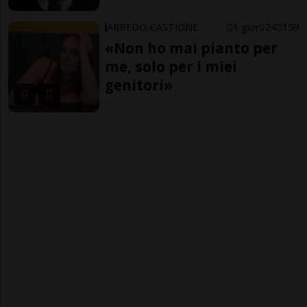
ARBEDO-CASTIONE
1 gior
24
159
«Non ho mai pianto per
me, solo per i miei
genitori»