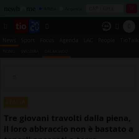
Affitta
Acquista
News
Sport
Focus
Agenda
LAC
People
TioTalk
TICINO
SVIZZERA
DAL MONDO
ITALIA
Tre giovani travolti dalla piena,
il loro abbraccio non è bastato a