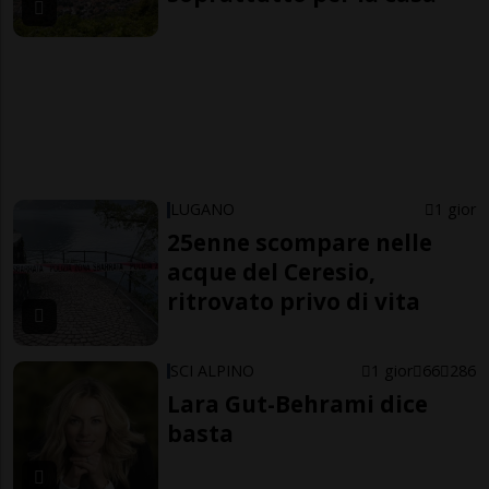
LUGANO
1 gior
25enne scompare nelle
acque del Ceresio,
ritrovato privo di vita
SCI ALPINO
1 gior
66
286
Lara Gut-Behrami dice
basta