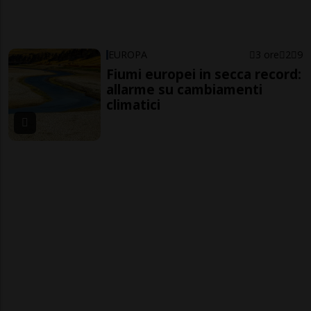
EUROPA
3 ore
2
9
Fiumi europei in secca record:
allarme su cambiamenti
climatici