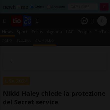
Affitta
Acquista
News
Sport
Focus
Agenda
LAC
People
TioTalk
TICINO
SVIZZERA
DAL MONDO
USA 2024
Nikki Haley chiede la protezione
del Secret service