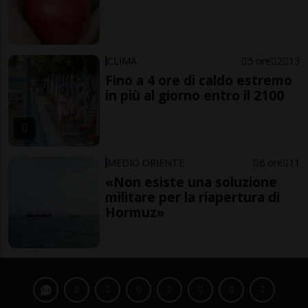
CLIMA
5 ore
2
13
Fino a 4 ore di caldo estremo
in più al giorno entro il 2100
MEDIO ORIENTE
6 ore
11
«Non esiste una soluzione
militare per la riapertura di
Hormuz»