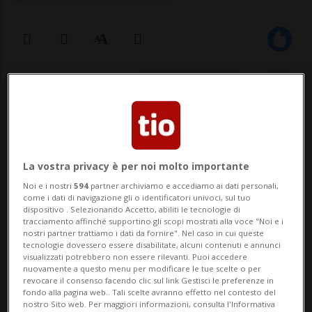
06 feb 2024 - 08:36
1
La vostra privacy è per noi molto importante
Noi e i nostri
594
partner archiviamo e accediamo ai dati personali,
come i dati di navigazione gli o identificatori univoci, sul tuo
dispositivo . Selezionando Accetto, abiliti le tecnologie di
WASHINGTON - Nikki Haley ha chiesto la
tracciamento affinché supportino gli scopi mostrati alla voce "Noi e i
nostri partner trattiamo i dati da fornire". Nel caso in cui queste
protezione del Secret Service, il corpo di
tecnologie dovessero essere disabilitate, alcuni contenuti e annunci
visualizzati potrebbero non essere rilevanti. Puoi accedere
agenti che protegge i leader politici
nuovamente a questo menu per modificare le tue scelte o per
revocare il consenso facendo clic sul link Gestisci le preferenze in
americani, per le minacce che sta
fondo alla pagina web.. Tali scelte avranno effetto nel contesto del
nostro Sito web. Per maggiori informazioni, consulta l'Informativa