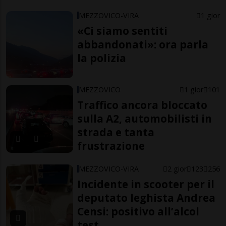
MEZZOVICO-VIRA
1 gior
«Ci siamo sentiti
abbandonati»: ora parla
la polizia
MEZZOVICO
1 gior
101
Traffico ancora bloccato
sulla A2, automobilisti in
strada e tanta
frustrazione
MEZZOVICO-VIRA
2 gior
123
256
Incidente in scooter per il
deputato leghista Andrea
Censi: positivo all’alcol
test