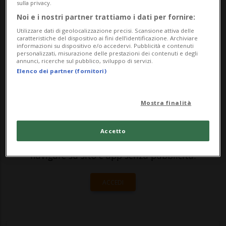
ricevendo nella corsa per la Casa Bianca,
sulla privacy.
Noi e i nostri partner trattiamo i dati per fornire:
dove è rimasta l'ultima candidata
Utilizzare dati di geolocalizzazione precisi. Scansione attiva delle
repubblicana a sfid...
caratteristiche del dispositivo ai fini dell’identificazione. Archiviare
informazioni su dispositivo e/o accedervi. Pubblicità e contenuti
personalizzati, misurazione delle prestazioni dei contenuti e degli
annunci, ricerche sul pubblico, sviluppo di servizi.
🔐 Sblocca il nostro archivio
Elenco dei partner (fornitori)
esclusivo!
Mostra finalità
Sottoscrivi un abbonamento
Archivio
per
leggere questo articolo, oppure scegli
Accetto
MyTioAbo
per accedere all'archivio e
navigare su sito e app senza pubblicità.
ACCEDI