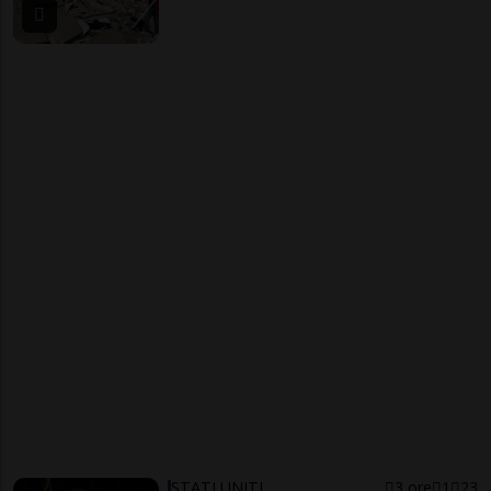
STATI UNITI
3 ore
1
23