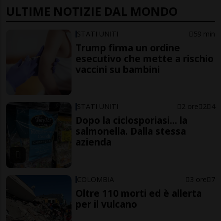
ULTIME NOTIZIE DAL MONDO
STATI UNITI
59 min
Trump firma un ordine
esecutivo che mette a rischio
vaccini su bambini
STATI UNITI
2 ore
2
4
Dopo la ciclosporiasi... la
salmonella. Dalla stessa
azienda
COLOMBIA
3 ore
7
Oltre 110 morti ed è allerta
per il vulcano