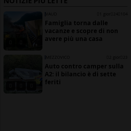
NOTIZIE PIÙ LETTE
VAUD
1 gior
24
104
Famiglia torna dalle
vacanze e scopre di non
avere più una casa
MEZZOVICO
2 gior
23
Auto contro camper sulla
A2: il bilancio è di sette
feriti