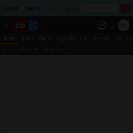
Affitta
Acquista
News
Sport
Focus
Agenda
LAC
People
TioTalk
TICINO
SVIZZERA
DAL MONDO