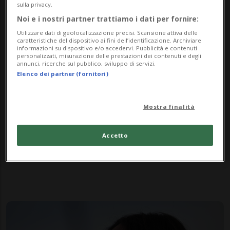
sulla privacy.
Noi e i nostri partner trattiamo i dati per fornire:
Utilizzare dati di geolocalizzazione precisi. Scansione attiva delle
caratteristiche del dispositivo ai fini dell’identificazione. Archiviare
informazioni su dispositivo e/o accedervi. Pubblicità e contenuti
personalizzati, misurazione delle prestazioni dei contenuti e degli
annunci, ricerche sul pubblico, sviluppo di servizi.
Elenco dei partner (fornitori)
Mostra finalità
STATI UNITI
5 mesi
2
1
Ecco cosa si sa dell'intruso
Accetto
armato