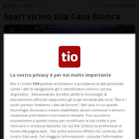
STATI UNITI
3 mesi
10
6
Spari vicino alla Casa Bianca
La vostra privacy è per noi molto importante
Noi e i nostri
594
partner archiviamo e accediamo ai dati personali,
come i dati di navigazione gli o identificatori univoci, sul tuo
dispositivo . Selezionando Accetto, abiliti le tecnologie di
STATI UNITI
3 mesi
1
tracciamento affinché supportino gli scopi mostrati alla voce "Noi e i
nostri partner trattiamo i dati da fornire". Nel caso in cui queste
La testimonianza
tecnologie dovessero essere disabilitate, alcuni contenuti e annunci
visualizzati potrebbero non essere rilevanti. Puoi accedere
dell'ambasciatore svizzero:
nuovamente a questo menu per modificare le tue scelte o per
revocare il consenso facendo clic sul link Gestisci le preferenze in
«Sono rimasto calmo»
fondo alla pagina web.. Tali scelte avranno effetto nel contesto del
nostro Sito web. Per maggiori informazioni, consulta l'Informativa