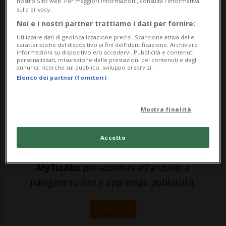
nostro Sito web. Per maggiori informazioni, consulta l'Informativa
sulla privacy.
attacco sferrato ieri sera contro la
Noi e i nostri partner trattiamo i dati per fornire:
sinagoga di Ghriba, in Tunisia, da un
Utilizzare dati di geolocalizzazione precisi. Scansione attiva delle
caratteristiche del dispositivo ai fini dell’identificazione. Archiviare
ufficiale della Guardia nazionale che, poco
informazioni su dispositivo e/o accedervi. Pubblicità e contenuti
personalizzati, misurazione delle prestazioni dei contenuti e degli
prima, aveva ucciso un collega a 21 ch...
annunci, ricerche sul pubblico, sviluppo di servizi.
Elenco dei partner (fornitori)
🔐 Sblocca il nostro archivio
Mostra finalità
esclusivo!
Sottoscrivi un abbonamento
Archivio
per
Accetto
leggere questo articolo, oppure scegli
MyTioAbo
per accedere all'archivio e
navigare su sito e app senza pubblicità.
ACCEDI