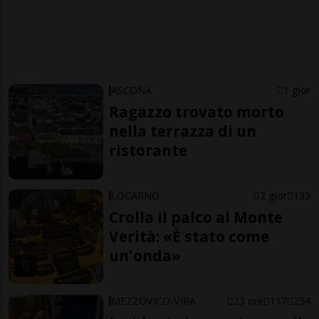
ASCONA
1 gior
Ragazzo trovato morto
nella terrazza di un
ristorante
LOCARNO
2 gior
133
Crolla il palco al Monte
Verità: «È stato come
un'onda»
MEZZOVICO-VIRA
23 ore
117
254