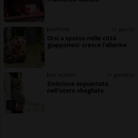
GIAPPONE
1 gior
20
Orsi a spasso nelle città
giapponesi: cresce l’allarme
DAL MONDO
1 gior
6
55
Embrione impiantato
nell'utero sbagliato