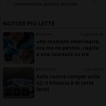
commentare questo articolo
NOTIZIE PIÙ LETTE
SVIZZERA
2 gior
23
48
«Ho studiato veterinaria,
ora me ne pento», capita
a una laureata su tre
MEZZOVICO
20 ore
15
Auto contro camper sulla
A2: il bilancio è di sette
feriti