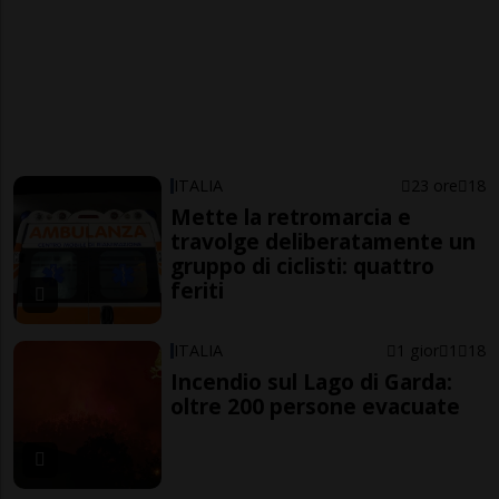
ITALIA
23 ore
18
Mette la retromarcia e
travolge deliberatamente un
gruppo di ciclisti: quattro
feriti
ITALIA
1 gior
1
18
Incendio sul Lago di Garda:
oltre 200 persone evacuate