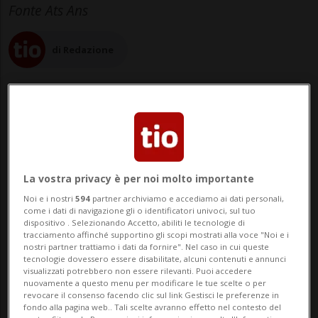
Fonte Ats Ans
di Redazione
10 mag 2023 - 08:15
La vostra privacy è per noi molto importante
Noi e i nostri
594
partner archiviamo e accediamo ai dati personali,
come i dati di navigazione gli o identificatori univoci, sul tuo
dispositivo . Selezionando Accetto, abiliti le tecnologie di
tracciamento affinché supportino gli scopi mostrati alla voce "Noi e i
nostri partner trattiamo i dati da fornire". Nel caso in cui queste
tecnologie dovessero essere disabilitate, alcuni contenuti e annunci
visualizzati potrebbero non essere rilevanti. Puoi accedere
nuovamente a questo menu per modificare le tue scelte o per
TUNISI - È salito a sei morti, tra cui
revocare il consenso facendo clic sul link Gestisci le preferenze in
fondo alla pagina web.. Tali scelte avranno effetto nel contesto del
l'attentatore, e otto feriti il bilancio di un