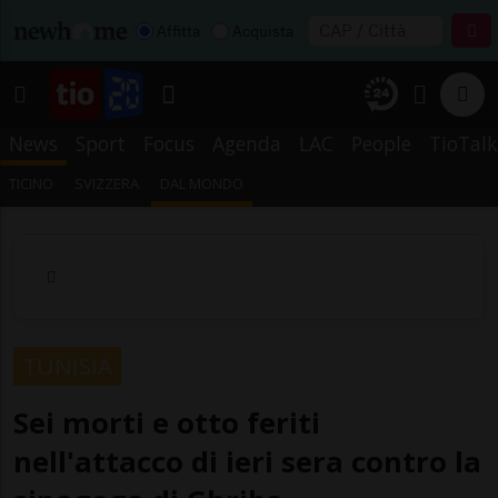
Affitta
Acquista
News
Sport
Focus
Agenda
LAC
People
TioTalk
TICINO
SVIZZERA
DAL MONDO
TUNISIA
Sei morti e otto feriti
nell'attacco di ieri sera contro la