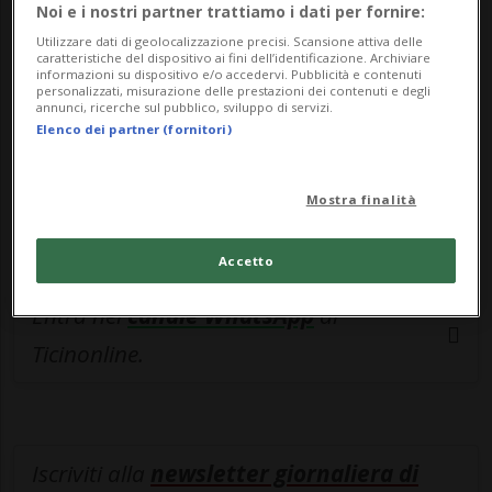
esclusivo!
Noi e i nostri partner trattiamo i dati per fornire:
Utilizzare dati di geolocalizzazione precisi. Scansione attiva delle
Sottoscrivi un abbonamento
Archivio
per
caratteristiche del dispositivo ai fini dell’identificazione. Archiviare
informazioni su dispositivo e/o accedervi. Pubblicità e contenuti
leggere questo articolo, oppure scegli
personalizzati, misurazione delle prestazioni dei contenuti e degli
annunci, ricerche sul pubblico, sviluppo di servizi.
MyTioAbo
per accedere all'archivio e
Elenco dei partner (fornitori)
navigare su sito e app senza pubblicità.
Mostra finalità
ACCEDI
Accetto
Entra nel
canale WhatsApp
di
Ticinonline.
Iscriviti alla
newsletter giornaliera di