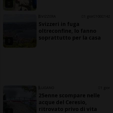
SVIZZERA
1 gior
100
142
Svizzeri in fuga
oltreconfine, lo fanno
soprattutto per la casa
LUGANO
1 gior
25enne scompare nelle
acque del Ceresio,
ritrovato privo di vita