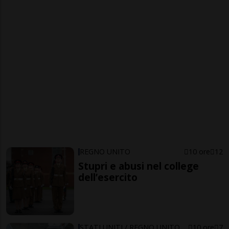
REGNO UNITO
10 ore
12
Stupri e abusi nel college
dell’esercito
STATI UNITI / REGNO UNITO
10 ore
7