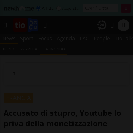
Affitta
Acquista
News
Sport
Focus
Agenda
LAC
People
TioTalk
TICINO
SVIZZERA
DAL MONDO
FRANCIA
Accusato di stupro, Youtube lo
priva della monetizzazione