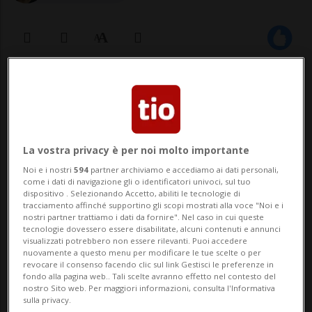
11 dic 2022 - 11:10
PARIGI - Interrogato lunedì e rimesso in
libertà martedì sera, il creatore della
La vostra privacy è per noi molto importante
pagina Youtube da 12 milioni di abbonati,
Noi e i nostri
594
partner archiviamo e accediamo ai dati personali,
come i dati di navigazione gli o identificatori univoci, sul tuo
in calo di 100mila durante l'ultima
dispositivo . Selezionando Accetto, abiliti le tecnologie di
tracciamento affinché supportino gli scopi mostrati alla voce "Noi e i
settimana, "Norman fait des vidéos", è
nostri partner trattiamo i dati da fornire". Nel caso in cui queste
tecnologie dovessero essere disabilitate, alcuni contenuti e annunci
stato privato del...
visualizzati potrebbero non essere rilevanti. Puoi accedere
nuovamente a questo menu per modificare le tue scelte o per
revocare il consenso facendo clic sul link Gestisci le preferenze in
fondo alla pagina web.. Tali scelte avranno effetto nel contesto del
🔐 Sblocca il nostro archivio
nostro Sito web. Per maggiori informazioni, consulta l'Informativa
sulla privacy.