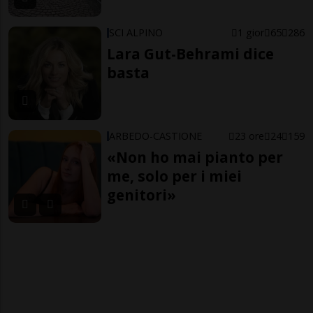
SCI ALPINO
1 gior
65
286
Lara Gut-Behrami dice
basta
ARBEDO-CASTIONE
23 ore
24
159
«Non ho mai pianto per
me, solo per i miei
genitori»