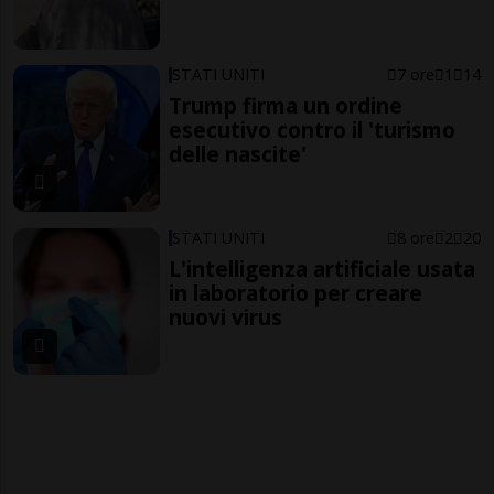
STATI UNITI
7 ore
1
14
Trump firma un ordine
esecutivo contro il 'turismo
delle nascite'
STATI UNITI
8 ore
2
20
L'intelligenza artificiale usata
in laboratorio per creare
nuovi virus