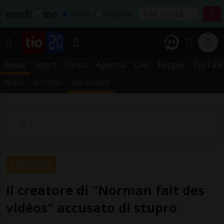
Affitta
Acquista
News
Sport
Focus
Agenda
LAC
People
TioTalk
TICINO
SVIZZERA
DAL MONDO
FRANCIA
Il creatore di "Norman fait des
vidéos" accusato di stupro