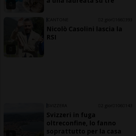
a una laureata su tre
CANTONE
2 gior
166
393
Nicolò Casolini lascia la
RSI
SVIZZERA
2 gior
106
143
Svizzeri in fuga
oltreconfine, lo fanno
soprattutto per la casa