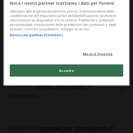
esclusivo!
Noi e i nostri partner trattiamo i dati per fornire:
Utilizzare dati di geolocalizzazione precisi. Scansione attiva delle
Sottoscrivi un abbonamento
Archivio
per
caratteristiche del dispositivo ai fini dell’identificazione. Archiviare
informazioni su dispositivo e/o accedervi. Pubblicità e contenuti
leggere questo articolo, oppure scegli
personalizzati, misurazione delle prestazioni dei contenuti e degli
annunci, ricerche sul pubblico, sviluppo di servizi.
MyTioAbo
per accedere all'archivio e
Elenco dei partner (fornitori)
navigare su sito e app senza pubblicità.
Mostra finalità
ACCEDI
Accetto
Entra nel
canale WhatsApp
di
Ticinonline.
Iscriviti alla
newsletter giornaliera di