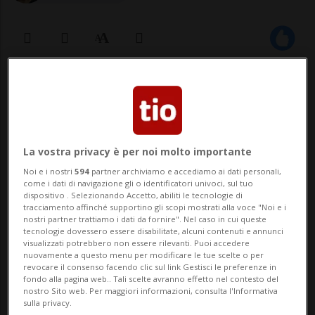
05 dic 2022 - 17:56
Aggiornamento 18:15
PARIGI - Uno youtuber. Sei presunte
vittime. Il comico francese Norman
La vostra privacy è per noi molto importante
Thavaud è stato posto in stato di fermo
Noi e i nostri
594
partner archiviamo e accediamo ai dati personali,
come i dati di navigazione gli o identificatori univoci, sul tuo
questo lunedì con le accuse di stupro e
dispositivo . Selezionando Accetto, abiliti le tecnologie di
tracciamento affinché supportino gli scopi mostrati alla voce "Noi e i
atti sessuali con fanciulli. Sono in corso gli
nostri partner trattiamo i dati da fornire". Nel caso in cui queste
tecnologie dovessero essere disabilitate, alcuni contenuti e annunci
interrogatori. Con quasi dodici milio...
visualizzati potrebbero non essere rilevanti. Puoi accedere
nuovamente a questo menu per modificare le tue scelte o per
revocare il consenso facendo clic sul link Gestisci le preferenze in
fondo alla pagina web.. Tali scelte avranno effetto nel contesto del
🔐 Sblocca il nostro archivio
nostro Sito web. Per maggiori informazioni, consulta l'Informativa
sulla privacy.