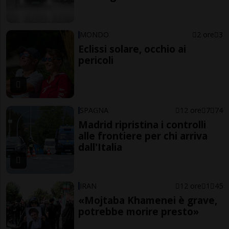
MONDO
2 ore
3
Eclissi solare, occhio ai
pericoli
SPAGNA
12 ore
7
74
Madrid ripristina i controlli
alle frontiere per chi arriva
dall'Italia
IRAN
12 ore
1
45
«Mojtaba Khamenei è grave,
potrebbe morire presto»