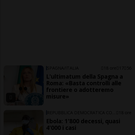
SPAGNA/ITALIA
18 ore
17
56
L'ultimatum della Spagna a
Roma: «Basta controlli alle
frontiere o adotteremo
misure»
REPUBBLICA DEMOCRATICA CONGO
18 ore
Ebola: 1'800 decessi, quasi
4'000 i casi