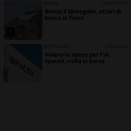
ITALIA
8 ore
1
10
Brucia il Moregallo, ettari di
bosco in fumo
STATI UNITI
10 ore
10
Volano le spese per l'IA:
SpaceX crolla in borsa