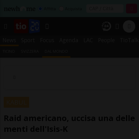
Affitta
Acquista
News
Sport
Focus
Agenda
LAC
People
TioTalk
TICINO
SVIZZERA
DAL MONDO
KABUL
Raid americano, uccisa una delle
menti dell'Isis-K