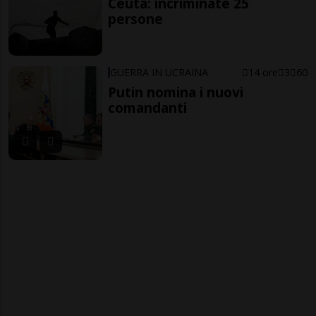
Ceuta: incriminate 25
persone
GUERRA IN UCRAINA
14 ore
3
60
Putin nomina i nuovi
comandanti