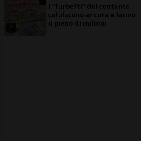
I "furbetti" del contante
colpiscono ancora e fanno
il pieno di milioni