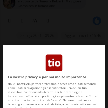
elaborata da Simona Roberti-Maggiore
Giornalista in formazione
28 ago 2021 - 09:26
Aggiornamento 15:46
Il raid arriva dopo l'attentato
avvenuto giovedì all'aeroporto di
Kabul, nel quale hanno perso la vita
quasi 200 persone, di cui 13 militari
La vostra privacy è per noi molto importante
americani.
Noi e i nostri
594
partner archiviamo e accediamo ai dati personali,
come i dati di navigazione gli o identificatori univoci, sul tuo
dispositivo . Selezionando Accetto, abiliti le tecnologie di
tracciamento affinché supportino gli scopi mostrati alla voce "Noi e i
KABUL - La risposta americana al
nostri partner trattiamo i dati da fornire". Nel caso in cui queste
tecnologie dovessero essere disabilitate, alcuni contenuti e annunci