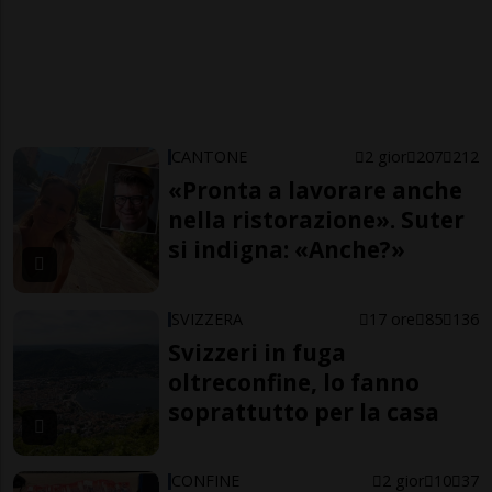
CANTONE
2 gior
207
212
«Pronta a lavorare anche
nella ristorazione». Suter
si indigna: «Anche?»
SVIZZERA
17 ore
85
136
Svizzeri in fuga
oltreconfine, lo fanno
soprattutto per la casa
CONFINE
2 gior
10
37