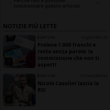
Perché non è possibile
commentare questo articolo
NOTIZIE PIÙ LETTE
CANTONE
2 gior
45
120
Preleva 1.000 franchi e
resta senza parole: la
commissione che non ti
aspetti
CANTONE
14 ore
99
335
Nicolò Casolini lascia la
RSI