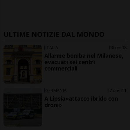
ULTIME NOTIZIE DAL MONDO
ITALIA
6 ore
8
Allarme bomba nel Milanese,
evacuati sei centri
commerciali
GERMANIA
7 ore
11
A Lipsia«attacco ibrido con
droni»