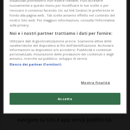
sanguinoso attacco all'aeroporto di Kabul
visualizzati potrebbero non essere rilevanti. Puoi accedere
nuovamente a questo menu per modificare le tue scelte o per
revocare il consenso facendo clic sul link Gestisci le preferenze in
non si fa attendere. Dopo essersi
fondo alla pagina web.. Tali scelte avranno effetto nel contesto del
nostro Sito web. Per maggiori informazioni, consulta l'Informativa
presentato davanti alle telecamere in
sulla privacy.
lacrime ed aver assicurato che i
Noi e i nostri partner trattiamo i dati per fornire:
responsabili dell'attentato l'avrebbero
Utilizzare dati di geolocalizzazione precisi. Scansione attiva delle
caratteristiche del dispositivo ai fini dell’identificazione. Archiviare
informazioni su dispositivo e/o accedervi. Pubblicità e contenuti
pagata, il presidente Joe Bide...
personalizzati, misurazione delle prestazioni dei contenuti e degli
annunci, ricerche sul pubblico, sviluppo di servizi.
Elenco dei partner (fornitori)
🔐 Sblocca il nostro archivio
esclusivo!
Mostra finalità
Sottoscrivi un abbonamento
Archivio
per
Accetto
leggere questo articolo, oppure scegli
MyTioAbo
per accedere all'archivio e
navigare su sito e app senza pubblicità.