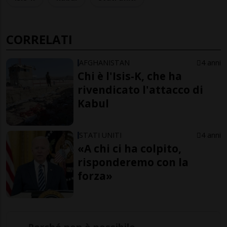
CORRELATI
AFGHANISTAN
4 anni
Chi è l'Isis-K, che ha
rivendicato l'attacco di
Kabul
STATI UNITI
4 anni
«A chi ci ha colpito,
risponderemo con la
forza»