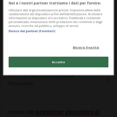
esclusivo!
Noi e i nostri partner trattiamo i dati per fornire:
Sottoscrivi un abbonamento
Archivio
per
Utilizzare dati di geolocalizzazione precisi. Scansione attiva delle
caratteristiche del dispositivo ai fini dell’identificazione. Archiviare
leggere questo articolo, oppure scegli
informazioni su dispositivo e/o accedervi. Pubblicità e contenuti
personalizzati, misurazione delle prestazioni dei contenuti e degli
MyTioAbo
per accedere all'archivio e
annunci, ricerche sul pubblico, sviluppo di servizi.
Elenco dei partner (fornitori)
navigare su sito e app senza pubblicità.
Mostra finalità
ACCEDI
Accetto
Entra nel
canale WhatsApp
di
Ticinonline.
Iscriviti alla
newsletter giornaliera di