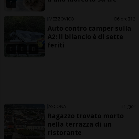
MEZZOVICO
6 ore
12
Auto contro camper sulla
A2: il bilancio è di sette
feriti
ASCONA
1 gior
Ragazzo trovato morto
nella terrazza di un
ristorante