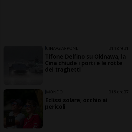
CINA/GIAPPONE
14 ore
1
Tifone Delfino su Okinawa, la
Cina chiude i porti e le rotte
dei traghetti
MONDO
16 ore
7
Eclissi solare, occhio ai
pericoli