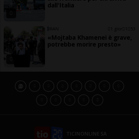
dall'Italia
IRAN
1 gior
1
53
«Mojtaba Khamenei è grave,
potrebbe morire presto»
TICINONLINE SA