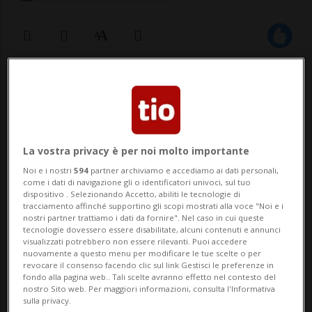
31 ott 2020 - 17:10
Aggiornamento 20:57
LIONE - Non c'è pace per la Francia, anche
se nell'episodio di sangue di oggi - un
La vostra privacy è per noi molto importante
prete ortodosso ferito gravemente a Lione
Noi e i nostri
594
partner archiviamo e accediamo ai dati personali,
come i dati di navigazione gli o identificatori univoci, sul tuo
- non ci sono certezze che si tratti di
dispositivo . Selezionando Accetto, abiliti le tecnologie di
tracciamento affinché supportino gli scopi mostrati alla voce "Noi e i
terrorismo. Ma nel clima che si è creato
nostri partner trattiamo i dati da fornire". Nel caso in cui queste
tecnologie dovessero essere disabilitate, alcuni contenuti e annunci
dopo la decapitazione del prof...
visualizzati potrebbero non essere rilevanti. Puoi accedere
nuovamente a questo menu per modificare le tue scelte o per
revocare il consenso facendo clic sul link Gestisci le preferenze in
fondo alla pagina web.. Tali scelte avranno effetto nel contesto del
🔐 Sblocca il nostro archivio
nostro Sito web. Per maggiori informazioni, consulta l'Informativa
sulla privacy.