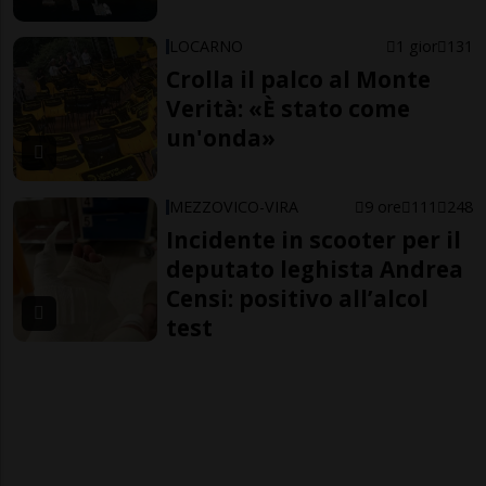
LOCARNO
1 gior
131
Crolla il palco al Monte
Verità: «È stato come
un'onda»
MEZZOVICO-VIRA
9 ore
111
248
Incidente in scooter per il
deputato leghista Andrea
Censi: positivo all’alcol
test