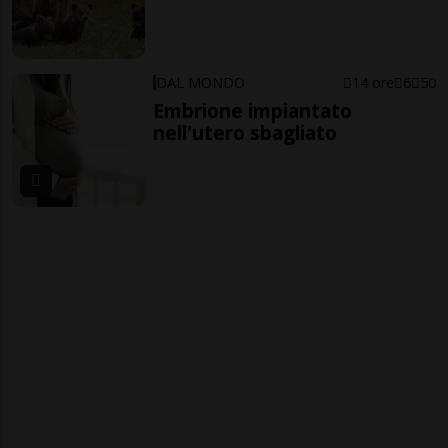
DAL MONDO
14 ore
6
50
Embrione impiantato
nell'utero sbagliato