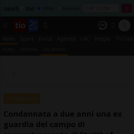
Affitta
Acquista
News
Sport
Focus
Agenda
LAC
People
TioTalk
TICINO
SVIZZERA
DAL MONDO
GERMANIA
Condannata a due anni una ex
guardia del campo di