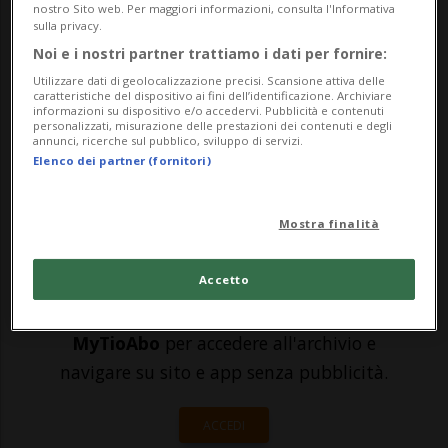
Danzica, è stata condannata a due anni di
nostro Sito web. Per maggiori informazioni, consulta l'Informativa
sulla privacy.
carcere dal tribunale di Amburgo.
Noi e i nostri partner trattiamo i dati per fornire:
All'epoca dei fatti nel 1944 Bruno D., ora
Utilizzare dati di geolocalizzazione precisi. Scansione attiva delle
caratteristiche del dispositivo ai fini dell’identificazione. Archiviare
93 enne, aveva 17 anni e per questo è
informazioni su dispositivo e/o accedervi. Pubblicità e contenuti
personalizzati, misurazione delle prestazioni dei contenuti e degli
stato gi...
annunci, ricerche sul pubblico, sviluppo di servizi.
Elenco dei partner (fornitori)
🔐 Sblocca il nostro archivio
Mostra finalità
esclusivo!
Accetto
Sottoscrivi un abbonamento
Archivio
per
leggere questo articolo, oppure scegli
MyTioAbo
per accedere all'archivio e
navigare su sito e app senza pubblicità.
ACCEDI