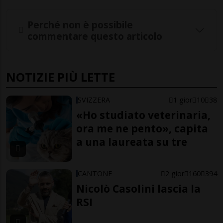
Perché non è possibile
commentare questo articolo
NOTIZIE PIÙ LETTE
SVIZZERA
1 gior
10
38
«Ho studiato veterinaria,
ora me ne pento», capita
a una laureata su tre
CANTONE
2 gior
160
394
Nicolò Casolini lascia la
RSI