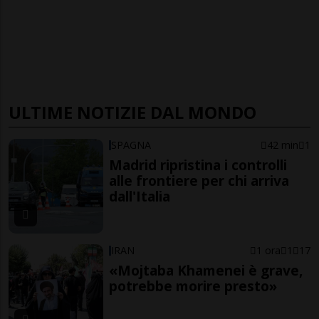
ULTIME NOTIZIE DAL MONDO
SPAGNA
42 min
1
Madrid ripristina i controlli
alle frontiere per chi arriva
dall'Italia
IRAN
1 ora
1
17
«Mojtaba Khamenei è grave,
potrebbe morire presto»