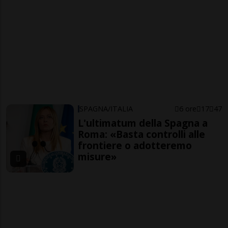
SPAGNA/ITALIA
6 ore
17
47
L'ultimatum della Spagna a
Roma: «Basta controlli alle
frontiere o adotteremo
misure»