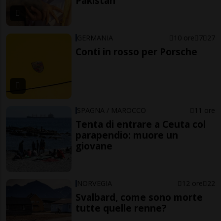
Pakistan
GERMANIA
10 ore
7
27
Conti in rosso per Porsche
SPAGNA / MAROCCO
11 ore
Tenta di entrare a Ceuta col
parapendio: muore un
giovane
NORVEGIA
12 ore
22
Svalbard, come sono morte
tutte quelle renne?