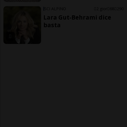
SCI ALPINO
2 gior
68
290
Lara Gut-Behrami dice
basta