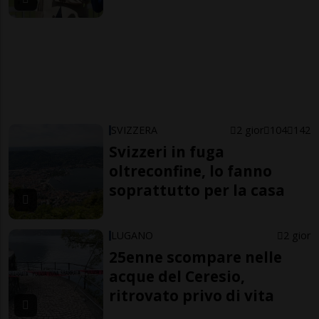
SVIZZERA
2 gior
104
142
Svizzeri in fuga
oltreconfine, lo fanno
soprattutto per la casa
LUGANO
2 gior
25enne scompare nelle
acque del Ceresio,
ritrovato privo di vita