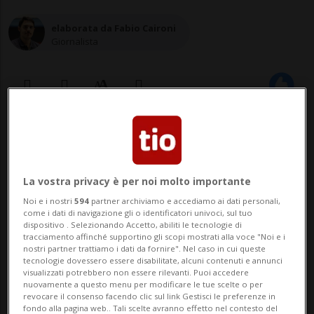
elaborata da Fabio Caironi
Giornalista
23 lug 2020 - 12:12
La vostra privacy è per noi molto importante
Noi e i nostri
594
partner archiviamo e accediamo ai dati personali,
come i dati di navigazione gli o identificatori univoci, sul tuo
dispositivo . Selezionando Accetto, abiliti le tecnologie di
tracciamento affinché supportino gli scopi mostrati alla voce "Noi e i
nostri partner trattiamo i dati da fornire". Nel caso in cui queste
tecnologie dovessero essere disabilitate, alcuni contenuti e annunci
AMBURGO - L'ex guardia del campo di
visualizzati potrebbero non essere rilevanti. Puoi accedere
nuovamente a questo menu per modificare le tue scelte o per
concentramento di Stutthof, vicino
revocare il consenso facendo clic sul link Gestisci le preferenze in
fondo alla pagina web.. Tali scelte avranno effetto nel contesto del