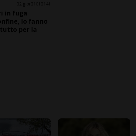
2 gior
101
141
i in fuga
onfine, lo fanno
tutto per la