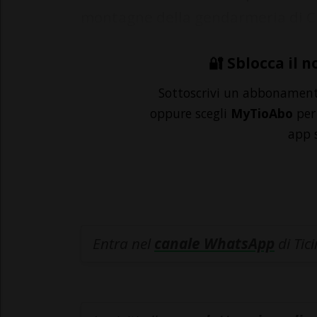
montagne della gendarmeria di C
🔐 Sblocca il n
Sottoscrivi un abbonamen
oppure scegli
MyTioAbo
per 
app 
Entra nel
canale WhatsApp
di Tic