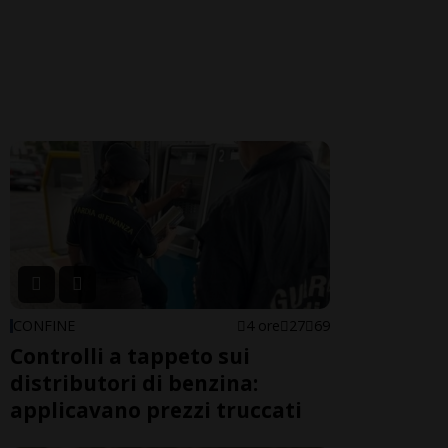
CONFINE
4 ore
27
69
Controlli a tappeto sui
distributori di benzina:
applicavano prezzi truccati