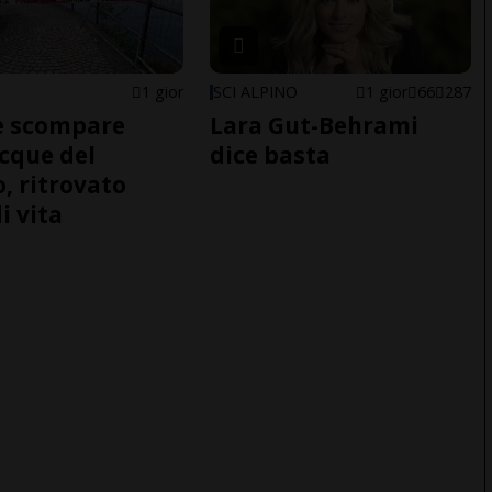
1 gior
SCI ALPINO
1 gior
66
287
e scompare
Lara Gut-Behrami
acque del
dice basta
o, ritrovato
i vita