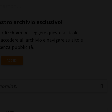
hamon...
ostro archivio esclusivo!
to
Archivio
per leggere questo articolo,
accedere all'archivio e navigare su sito e
senza pubblicità.
ACCEDI
inonline.