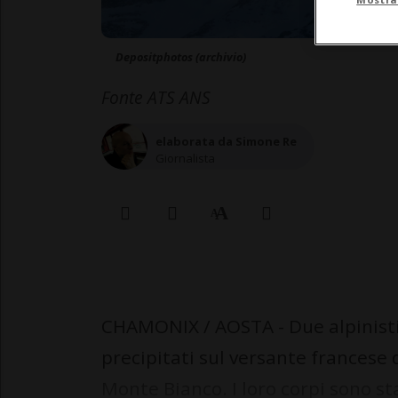
Depositphotos (archivio)
Fonte ATS ANS
elaborata da Simone Re
Giornalista
CHAMONIX / AOSTA - Due alpinisti 
precipitati sul versante francese 
Monte Bianco. I loro corpi sono s