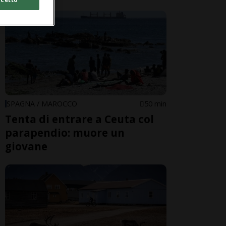
SPAGNA / MAROCCO
50 min
Tenta di entrare a Ceuta col
parapendio: muore un
giovane