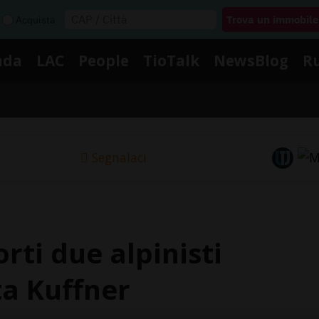
Acquista
nda
LAC
People
TioTalk
NewsBlog
R
Segnalaci
ti due alpinisti
ta Kuffner