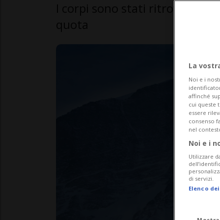
I corpi sono stati ritrovati qu
quota
La vostr
Noi e i nost
identificato
affinché sup
cui queste 
essere rile
consenso fac
nel contest
Noi e i n
Utilizzare d
dell’identif
personalizz
di servizi.
Elenco dei
Mostra