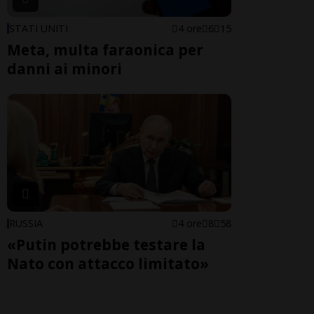
STATI UNITI
4 ore
6
15
Meta, multa faraonica per
danni ai minori
RUSSIA
4 ore
8
58
«Putin potrebbe testare la
Nato con attacco limitato»