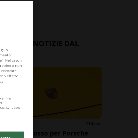
ULTIME NOTIZIE DAL
gli o
MONDO
iamento
e". Nel caso in
potrebbero non
 revocare il
anno effetto
cy.
ai fini
ti
ico, sviluppo
GERMANIA
14 min
Conti in rosso per Porsche
cetto