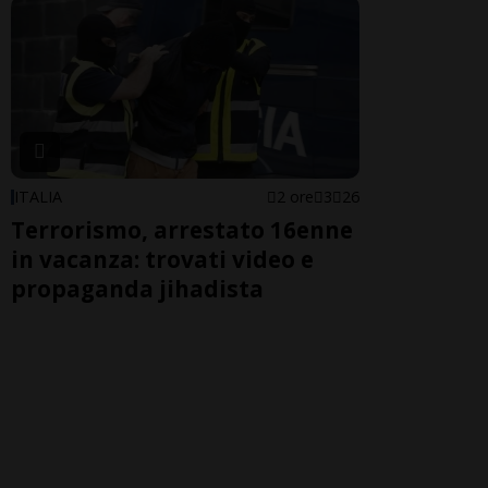
ITALIA
2 ore
3
26
Terrorismo, arrestato 16enne
in vacanza: trovati video e
propaganda jihadista