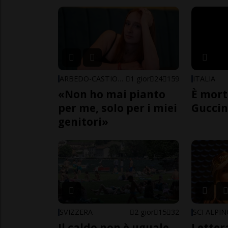
ARBEDO-CASTIONE
1 gior
24
159
ITALIA
«Non ho mai pianto
È mort
per me, solo per i miei
Guccin
genitori»
SVIZZERA
2 gior
15
32
SCI ALPI
Il caldo non è uguale
Letter