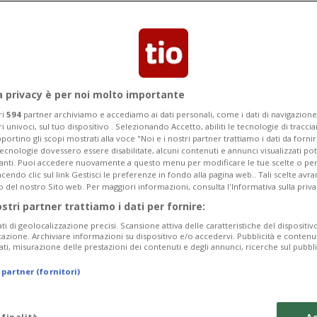
esta mattina a circa 4'100 metri di
a privacy è per noi molto importante
ri
594
partner archiviamo e accediamo ai dati personali, come i dati di navigazione 
ri univoci, sul tuo dispositivo . Selezionando Accetto, abiliti le tecnologie di tracc
portino gli scopi mostrati alla voce "Noi e i nostri partner trattiamo i dati da fornir
tecnologie dovessero essere disabilitate, alcuni contenuti e annunci visualizzati 
vanti. Puoi accedere nuovamente a questo menu per modificare le tue scelte o per
endo clic sul link Gestisci le preferenze in fondo alla pagina web.. Tali scelte avr
o del nostro Sito web. Per maggiori informazioni, consulta l'Informativa sulla priva
ostri partner trattiamo i dati per fornire:
ati di geolocalizzazione precisi. Scansione attiva delle caratteristiche del dispositivo 
icazione. Archiviare informazioni su dispositivo e/o accedervi. Pubblicità e contenu
ati, misurazione delle prestazioni dei contenuti e degli annunci, ricerche sul pubbl
 partner (fornitori)
 finalità
Ac