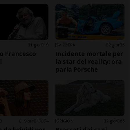
1 gior
19
SVIZZERA
2 gior
5
o Francesco
Incidente mortale per
i
la star dei reality: ora
parla Porsche
NO
19 ore
17
94
GRIGIONI
2 gior
65
a da brividi per
Braccati dai cani