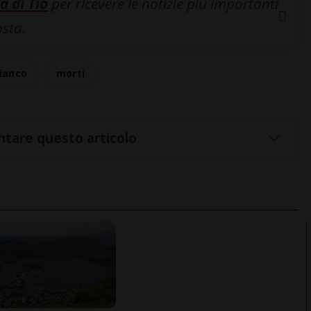
a di Tio
per ricevere le notizie più importanti
osta.
ianco
morti
tare questo articolo