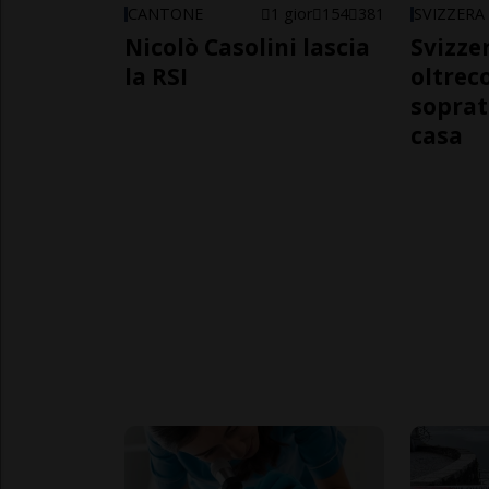
CANTONE
1 gior
154
381
SVIZZERA
Nicolò Casolini lascia
Svizzer
la RSI
oltrec
soprat
casa