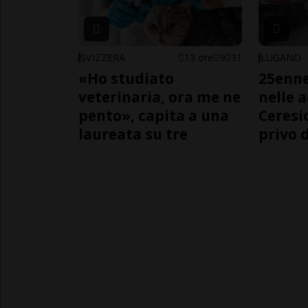
SVIZZERA
13 ore
9
31
LUGANO
«Ho studiato
25enn
veterinaria, ora me ne
nelle 
pento», capita a una
Ceresi
laureata su tre
privo d