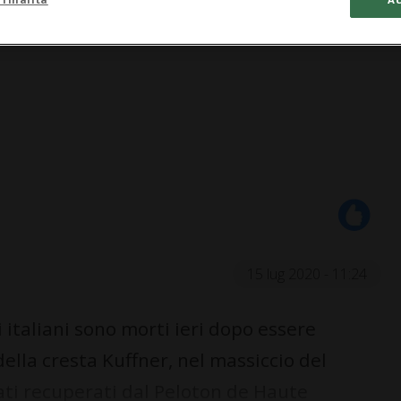
15 lug 2020 - 11:24
italiani sono morti ieri dopo essere
della cresta Kuffner, nel massiccio del
tati recuperati dal Peloton de Haute