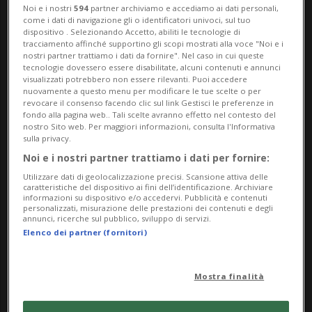
metropolitana della Grande Manchester.
Noi e i nostri
594
partner archiviamo e accediamo ai dati personali,
come i dati di navigazione gli o identificatori univoci, sul tuo
dispositivo . Selezionando Accetto, abiliti le tecnologie di
Paul Quinn, oggi 52enne, si è visto
tracciamento affinché supportino gli scopi mostrati alla voce "Noi e i
nostri partner trattiamo i dati da fornire". Nel caso in cui queste
infliggere da un giudice della Manchester
tecnologie dovessero essere disabilitate, alcuni contenuti e annunci
visualizzati potrebbero non essere rilevanti. Puoi accedere
Crown Court una pena esemplare a 24
nuovamente a questo menu per modificare le tue scelte o per
revocare il consenso facendo clic sul link Gestisci le preferenze in
anni di reclusione per violenza sessuale,
fondo alla pagina web.. Tali scelte avranno effetto nel contesto del
nostro Sito web. Per maggiori informazioni, consulta l'Informativa
lesioni e tentativo di strangolamento nei
sulla privacy.
Noi e i nostri partner trattiamo i dati per fornire:
confronti di una donna, all'epoca neo-
Utilizzare dati di geolocalizzazione precisi. Scansione attiva delle
mamma, aggredita per strada nel luglio di
caratteristiche del dispositivo ai fini dell’identificazione. Archiviare
informazioni su dispositivo e/o accedervi. Pubblicità e contenuti
23 anni fa.
personalizzati, misurazione delle prestazioni dei contenuti e degli
annunci, ricerche sul pubblico, sviluppo di servizi.
Elenco dei partner (fornitori)
Quinn è stato individuato solo di recente
dopo che a suo tempo la polizia aveva
Mostra finalità
identificato per sbaglio - nel corso di un