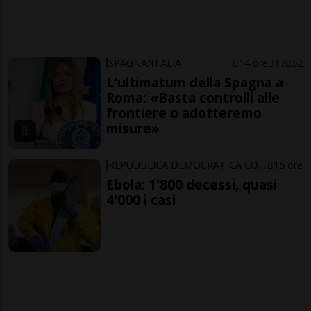
SPAGNA/ITALIA
14 ore
17
52
L'ultimatum della Spagna a
Roma: «Basta controlli alle
frontiere o adotteremo
misure»
REPUBBLICA DEMOCRATICA CONGO
15 ore
Ebola: 1'800 decessi, quasi
4'000 i casi