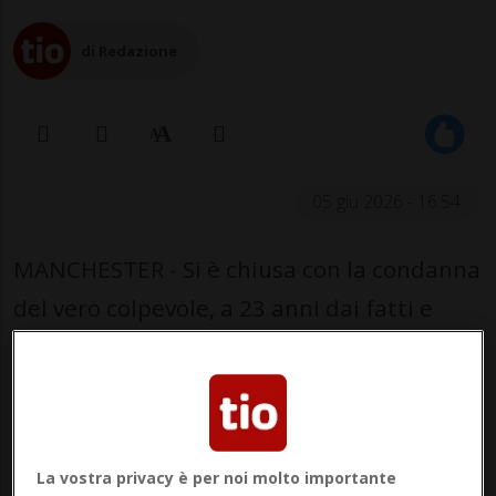
di Redazione
05 giu 2026 - 16:54
MANCHESTER - Si è chiusa con la condanna
del vero colpevole, a 23 anni dai fatti e
dopo uno dei più clamorosi errori
giudiziari della storia britannica recente,
la vicenda di un brutale caso di stupro
avvenuto nel 2003 a Salford, nell'area
La vostra privacy è per noi molto importante