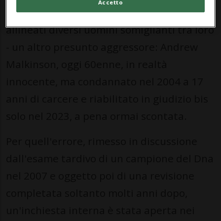
Accetto
confronto all'americana in cui erano stati
allineati diversi uomini somiglianti tra loro
- un altro presunto aggressore: Andrew
Malkinson, oggi 60enne, in realtà
innocente, ma condannato nel 2004 a 17
anni di carcere e riabilitato in giudizio bis
solo nel 2023, a pena ormai scontata.
Per quell'errore, rimesso in discussione
dall'esame tardivo di un campione del Dna
nel 2007 e oggetto poi di una revisione
completata soltanto molti anni dopo,
un'inchiesta interna è stata aperta nei