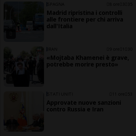
SPAGNA
8 ore
3
35
Madrid ripristina i controlli
alle frontiere per chi arriva
dall'Italia
IRAN
9 ore
1
30
«Mojtaba Khamenei è grave,
potrebbe morire presto»
STATI UNITI
11 ore
53
Approvate nuove sanzioni
contro Russia e Iran