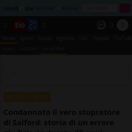
Affitta
Acquista
News
Sport
Focus
Agenda
LAC
People
TioTalk
TICINO
SVIZZERA
DAL MONDO
REGNO UNITO
Condannato il vero stupratore
di Salford: storia di un errore