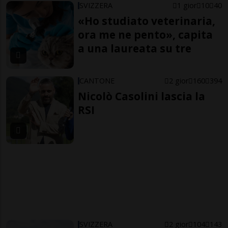
SVIZZERA
1 gior
10
40
«Ho studiato veterinaria,
ora me ne pento», capita
a una laureata su tre
CANTONE
2 gior
160
394
Nicolò Casolini lascia la
RSI
SVIZZERA
2 gior
104
143