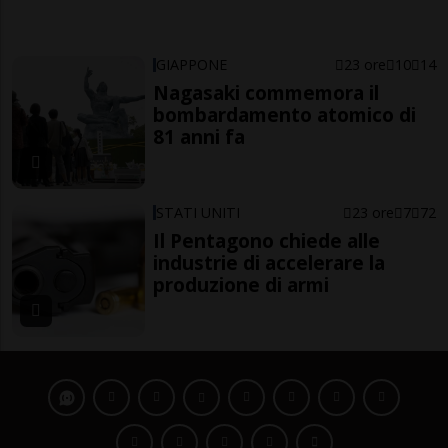
GIAPPONE
23 ore
10
14
Nagasaki commemora il
bombardamento atomico di
81 anni fa
STATI UNITI
23 ore
7
72
Il Pentagono chiede alle
industrie di accelerare la
produzione di armi