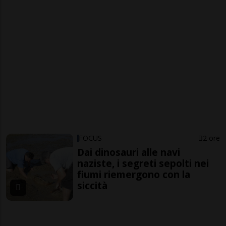
FOCUS
2 ore
Dai dinosauri alle navi
naziste, i segreti sepolti nei
fiumi riemergono con la
siccità