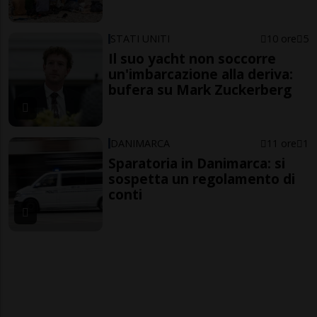
STATI UNITI
10 ore
5
Il suo yacht non soccorre
un'imbarcazione alla deriva:
bufera su Mark Zuckerberg
DANIMARCA
11 ore
1
Sparatoria in Danimarca: si
sospetta un regolamento di
conti