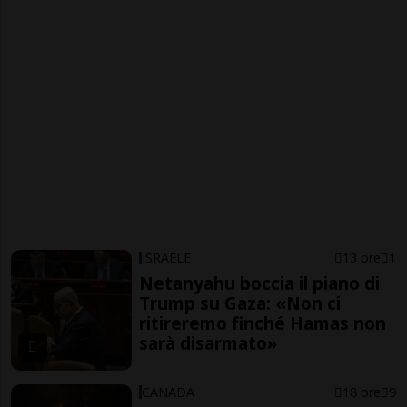
ISRAELE
13 ore
1
Netanyahu boccia il piano di
Trump su Gaza: «Non ci
ritireremo finché Hamas non
sarà disarmato»
CANADA
18 ore
9