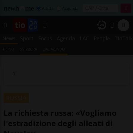
Affitta
Acquista
News
Sport
Focus
Agenda
LAC
People
TioTalk
TICINO
SVIZZERA
DAL MONDO
RUSSIA
La richiesta russa: «Vogliamo
l'estradizione degli alleati di