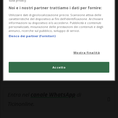
sulla privacy.
Noi e i nostri partner trattiamo i dati per fornire:
🔐 Sblocca il nostro archivio
Utilizzare dati di geolocalizzazione precisi. Scansione attiva delle
esclusivo!
caratteristiche del dispositivo ai fini dell’identificazione. Archiviare
informazioni su dispositivo e/o accedervi. Pubblicità e contenuti
personalizzati, misurazione delle prestazioni dei contenuti e degli
Sottoscrivi un abbonamento
Archivio
per
annunci, ricerche sul pubblico, sviluppo di servizi.
Elenco dei partner (fornitori)
leggere questo articolo, oppure scegli
MyTioAbo
per accedere all'archivio e
Mostra finalità
navigare su sito e app senza pubblicità.
Accetto
ACCEDI
Entra nel
canale WhatsApp
di
Ticinonline.