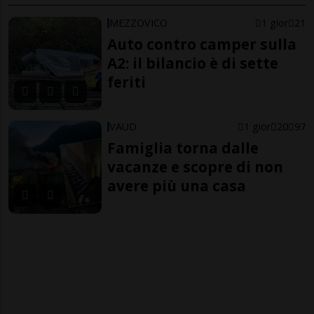
MEZZOVICO
1 gior
21
Auto contro camper sulla
A2: il bilancio è di sette
feriti
VAUD
1 gior
20
97
Famiglia torna dalle
vacanze e scopre di non
avere più una casa