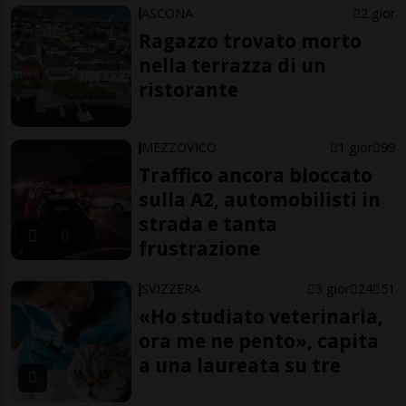
ASCONA
2 gior
Ragazzo trovato morto
nella terrazza di un
ristorante
MEZZOVICO
1 gior
99
Traffico ancora bloccato
sulla A2, automobilisti in
strada e tanta
frustrazione
SVIZZERA
3 gior
24
51
«Ho studiato veterinaria,
ora me ne pento», capita
a una laureata su tre