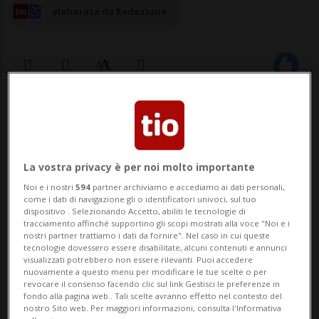
elaborata da Redazione
02 apr 2025 - 14:37
MOSCA - Il ministero dell'Interno russo ha
La vostra privacy è per noi molto importante
dichiarato di stare «adottando tutte le
Noi e i nostri
594
partner archiviamo e accediamo ai dati personali,
misure di propria competenza» per
come i dati di navigazione gli o identificatori univoci, sul tuo
dispositivo . Selezionando Accetto, abiliti le tecnologie di
chiedere l'arresto e l'estradizione in
tracciamento affinché supportino gli scopi mostrati alla voce "Noi e i
nostri partner trattiamo i dati da fornire". Nel caso in cui queste
Russia di alcuni alleati dell'oppositore
tecnologie dovessero essere disabilitate, alcuni contenuti e annunci
visualizzati potrebbero non essere rilevanti. Puoi accedere
nuovamente a questo menu per modificare le tue scelte o per
Alexey Navalny costretti di fatto all'esilio:
revocare il consenso facendo clic sul link Gestisci le preferenze in
fondo alla pagina web.. Tali scelte avranno effetto nel contesto del
lo ri...
nostro Sito web. Per maggiori informazioni, consulta l'Informativa