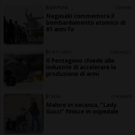
GIAPPONE
34 min
Nagasaki commemora il
bombardamento atomico di
81 anni fa
STATI UNITI
36 min
1
Il Pentagono chiede alle
industrie di accelerare la
produzione di armi
ITALIA
14 ore
9
Malore in vacanza, "Lady
Gucci" finisce in ospedale