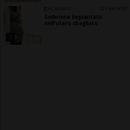
DAL MONDO
23 ore
6
55
Embrione impiantato
nell'utero sbagliato