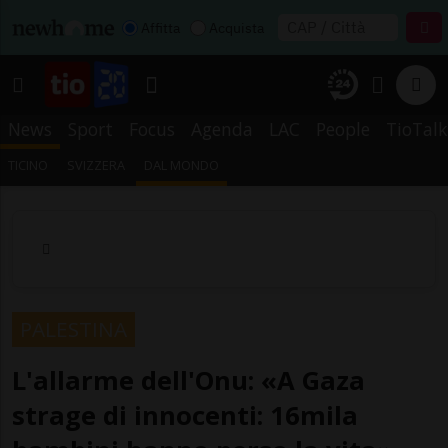
Affitta
Acquista
News
Sport
Focus
Agenda
LAC
People
TioTalk
TICINO
SVIZZERA
DAL MONDO
PALESTINA
L'allarme dell'Onu: «A Gaza
strage di innocenti: 16mila