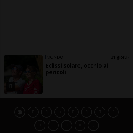
MONDO
1 gior
7
Eclissi solare, occhio ai
pericoli