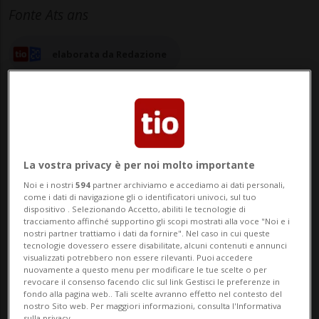
Fonte Ats ans
elaborata da Redazione
20 set 2024 - 11:34
Aggiornamento 12:09
La vostra privacy è per noi molto importante
Noi e i nostri
594
partner archiviamo e accediamo ai dati personali,
GAZA CITY - Un bilancio che parla di oltre
come i dati di navigazione gli o identificatori univoci, sul tuo
dispositivo . Selezionando Accetto, abiliti le tecnologie di
16.756 bambini uccisi e almeno 6.168
tracciamento affinché supportino gli scopi mostrati alla voce "Noi e i
nostri partner trattiamo i dati da fornire". Nel caso in cui queste
bambini feriti a Gaza tra il 7 ottobre 2023
tecnologie dovessero essere disabilitate, alcuni contenuti e annunci
visualizzati potrebbero non essere rilevanti. Puoi accedere
e il 10 settembre 2024, è stato reso noto
nuovamente a questo menu per modificare le tue scelte o per
revocare il consenso facendo clic sul link Gestisci le preferenze in
dal Comitato delle Nazioni Unite sui diritti
fondo alla pagina web.. Tali scelte avranno effetto nel contesto del
nostro Sito web. Per maggiori informazioni, consulta l'Informativa
sulla privacy.