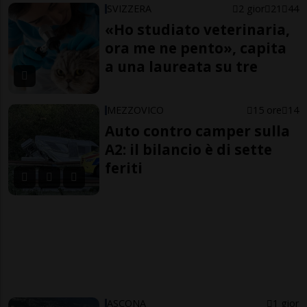
SVIZZERA
2 gior
21
44
«Ho studiato veterinaria,
ora me ne pento», capita
a una laureata su tre
MEZZOVICO
15 ore
14
Auto contro camper sulla
A2: il bilancio è di sette
feriti
ASCONA
1 gior