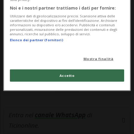
dell'infanzia.Nell'ultimo rapporto si ...
Noi e i nostri partner trattiamo i dati per fornire:
Utilizzare dati di geolocalizzazione precisi. Scansione attiva delle
🔐 Sblocca il nostro archivio
caratteristiche del dispositivo ai fini dell’identificazione. Archiviare
informazioni su dispositivo e/o accedervi. Pubblicità e contenuti
esclusivo!
personalizzati, misurazione delle prestazioni dei contenuti e degli
annunci, ricerche sul pubblico, sviluppo di servizi.
Elenco dei partner (fornitori)
Sottoscrivi un abbonamento
Archivio
per
leggere questo articolo, oppure scegli
MyTioAbo
per accedere all'archivio e
Mostra finalità
navigare su sito e app senza pubblicità.
Accetto
ACCEDI
Entra nel
canale WhatsApp
di
Ticinonline.