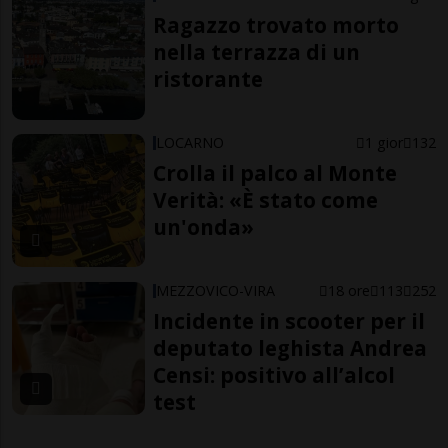
Ragazzo trovato morto
nella terrazza di un
ristorante
LOCARNO
1 gior
132
Crolla il palco al Monte
Verità: «È stato come
un'onda»
MEZZOVICO-VIRA
18 ore
113
252
Incidente in scooter per il
deputato leghista Andrea
Censi: positivo all’alcol
test