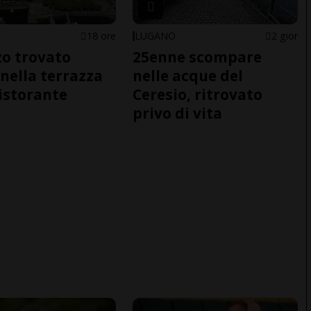
18 ore
LUGANO
2 gior
o trovato
25enne scompare
nella terrazza
nelle acque del
ristorante
Ceresio, ritrovato
privo di vita