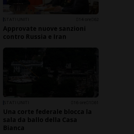
STATI UNITI
14 ore
62
Approvate nuove sanzioni
contro Russia e Iran
STATI UNITI
16 ore
1
61
Una corte federale blocca la
sala da ballo della Casa
Bianca