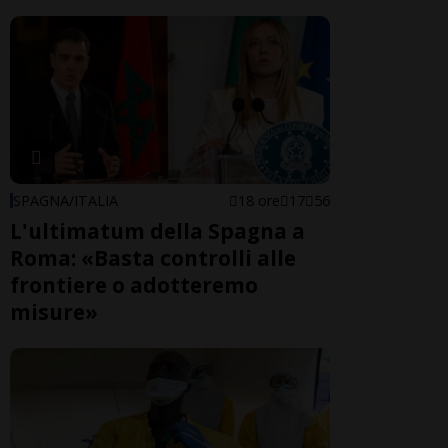
SPAGNA/ITALIA
18 ore
17
56
L'ultimatum della Spagna a
Roma: «Basta controlli alle
frontiere o adotteremo
misure»