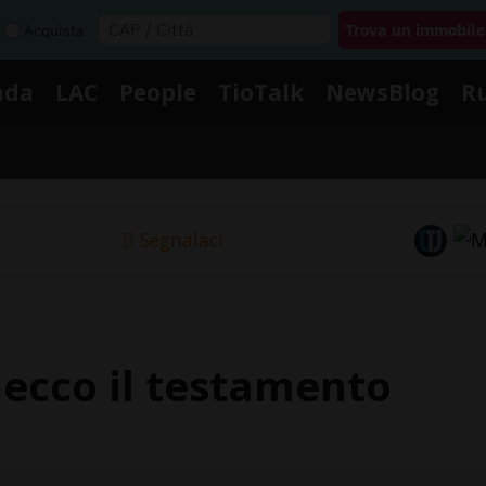
Acquista
nda
LAC
People
TioTalk
NewsBlog
R
Segnalaci
, ecco il testamento