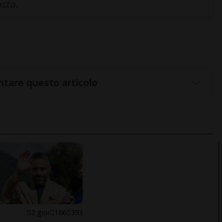
osta.
tare questo articolo
E
2 gior
166
393