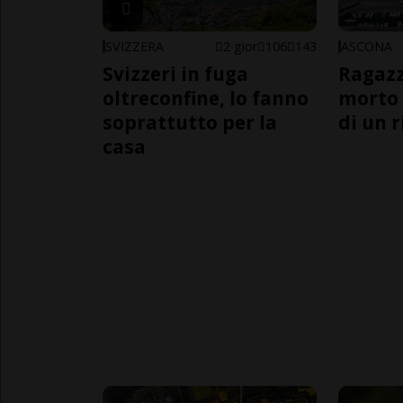
SVIZZERA
2 gior
106
143
ASCONA
Svizzeri in fuga
Ragazz
oltreconfine, lo fanno
morto 
soprattutto per la
di un 
casa