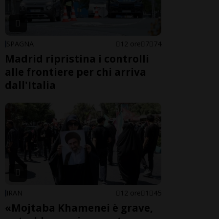
SPAGNA
12 ore
7
74
Madrid ripristina i controlli
alle frontiere per chi arriva
dall'Italia
IRAN
12 ore
1
45
«Mojtaba Khamenei è grave,