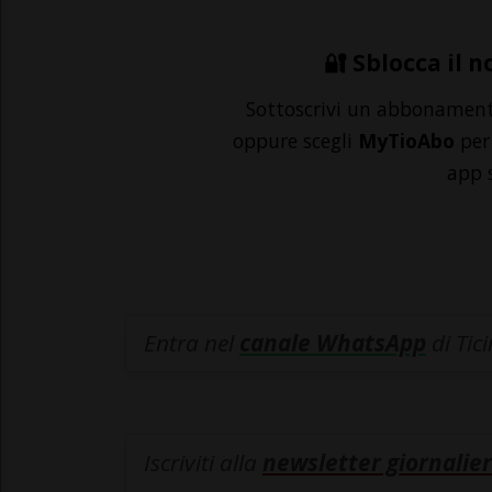
🔐 Sblocca il n
Sottoscrivi un abbonamen
oppure scegli
MyTioAbo
per 
app 
Entra nel
canale WhatsApp
di Tic
Iscriviti alla
newsletter giornalier