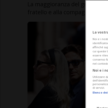
La maggioranza del gruppo Finin
fratello e alla compagna un las
La vostr
Noi e i nost
identificato
affinché sup
cui queste 
essere rile
consenso fac
nel contest
Noi e i n
Utilizzare d
dell’identif
personalizz
di servizi.
Elenco dei
Mostra