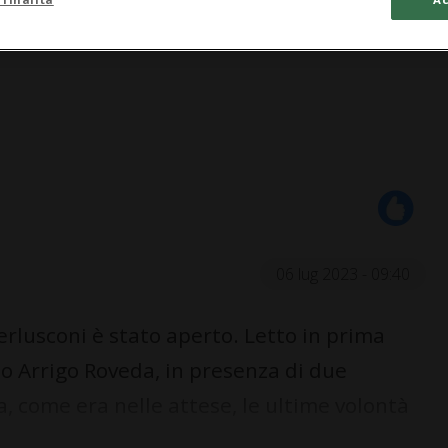
06 lug 2023 - 09:40
erlusconi è stato aperto. Letto in prima
ato Arrigo Roveda, in presenza di due
, come era nelle attese, le ultime volontà