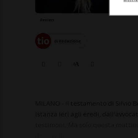
Reuters
di Redazione
MILANO - Il testamento di Silvio B
istanza ieri agli eredi, dall'avvoc
testimoni. Ma solo questa mattina
del Cavalier...