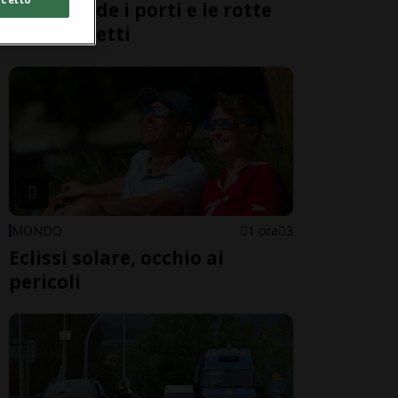
Cina chiude i porti e le rotte
dei traghetti
MONDO
1 ora
3
Eclissi solare, occhio ai
pericoli