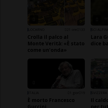
LOCARNO
21 ore
133
SCI ALPI
Crolla il palco al
Lara G
Monte Verità: «È stato
dice b
come un'onda»
ITALIA
1 gior
19
SVIZZERA
È morto Francesco
Il cal
Guccini
per tut