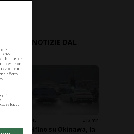
ULTIME NOTIZIE DAL
gli o
MONDO
iamento
e". Nel caso in
potrebbero non
 revocare il
anno effetto
cy.
ai fini
ti
ico, sviluppo
CINA/GIAPPONE
13 min
Tifone Delfino su Okinawa, la
cetto