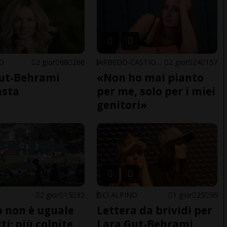
NO
2 gior
68
288
ARBEDO-CASTIONE
2 gior
24
157
ut-Behrami
«Non ho mai pianto
asta
per me, solo per i miei
genitori»
2 gior
15
32
SCI ALPINO
1 gior
25
96
do non è uguale
Lettera da brividi per
ti: più colpite
Lara Gut-Behrami