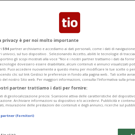
vest ai figli Marina e Pier Silvio. Al
cito di 100 milioni di euro
a privacy è per noi molto importante
ri
594
partner archiviamo e accediamo ai dati personali, come i dati di navigazione 
ri univoci, sul tuo dispositivo . Selezionando Accetto, abiliti le tecnologie di tracc
portino gli scopi mostrati alla voce "Noi e i nostri partner trattiamo i dati da fornir
tecnologie dovessero essere disabilitate, alcuni contenuti e annunci visualizzati 
vanti. Puoi accedere nuovamente a questo menu per modificare le tue scelte o per
endo clic sul link Gestisci le preferenze in fondo alla pagina web.. Tali scelte avr
o del nostro Sito web. Per maggiori informazioni, consulta l'Informativa sulla priva
ostri partner trattiamo i dati per fornire:
ati di geolocalizzazione precisi. Scansione attiva delle caratteristiche del dispositivo 
icazione. Archiviare informazioni su dispositivo e/o accedervi. Pubblicità e contenu
ati, misurazione delle prestazioni dei contenuti e degli annunci, ricerche sul pubbl
 partner (fornitori)
 finalità
Ac