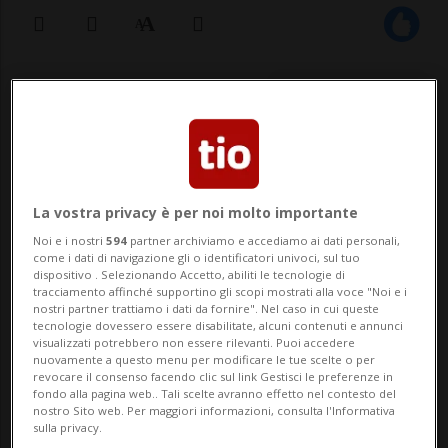
16 giu 2021 - 10:11
WASHINGTON - Il Senato statunitense ha
approvato all'unanimità un disegno di
legge che prevede di rendere il 19 giugno
La vostra privacy è per noi molto importante
Noi e i nostri
594
partner archiviamo e accediamo ai dati personali,
un giorno di festa, in onore della fine della
come i dati di navigazione gli o identificatori univoci, sul tuo
dispositivo . Selezionando Accetto, abiliti le tecnologie di
schiavitù avvenuta il 19 giugno 1865 in
tracciamento affinché supportino gli scopi mostrati alla voce "Noi e i
nostri partner trattiamo i dati da fornire". Nel caso in cui queste
Texas, giorno in cui gli ultimi...
tecnologie dovessero essere disabilitate, alcuni contenuti e annunci
visualizzati potrebbero non essere rilevanti. Puoi accedere
nuovamente a questo menu per modificare le tue scelte o per
revocare il consenso facendo clic sul link Gestisci le preferenze in
🔐 Sblocca il nostro archivio
fondo alla pagina web.. Tali scelte avranno effetto nel contesto del
nostro Sito web. Per maggiori informazioni, consulta l'Informativa
esclusivo!
sulla privacy.