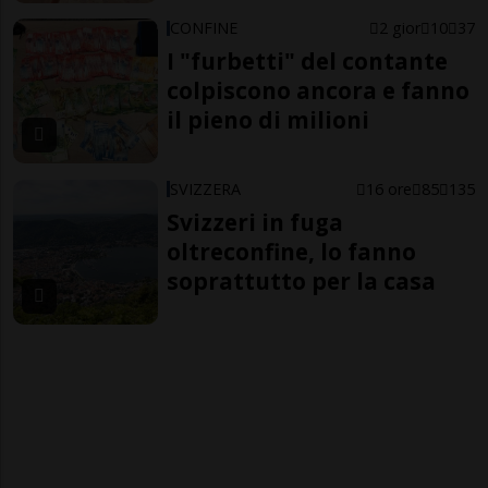
CONFINE
2 gior
10
37
I "furbetti" del contante
colpiscono ancora e fanno
il pieno di milioni
SVIZZERA
16 ore
85
135
Svizzeri in fuga
oltreconfine, lo fanno
soprattutto per la casa