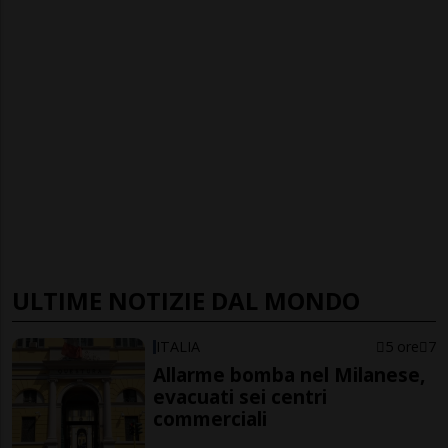
ULTIME NOTIZIE DAL MONDO
ITALIA
5 ore
7
Allarme bomba nel Milanese,
evacuati sei centri
commerciali