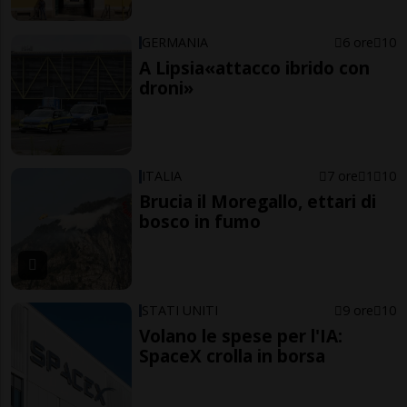
GERMANIA
6 ore
10
A Lipsia«attacco ibrido con
droni»
ITALIA
7 ore
1
10
Brucia il Moregallo, ettari di
bosco in fumo
STATI UNITI
9 ore
10
Volano le spese per l'IA:
SpaceX crolla in borsa