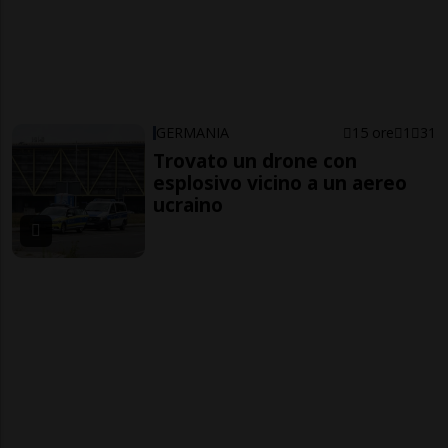
GERMANIA
15 ore
1
31
Trovato un drone con
esplosivo vicino a un aereo
ucraino