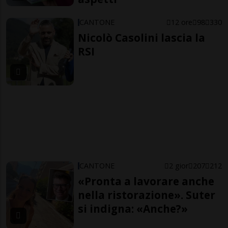
CANTONE
12 ore
98
330
Nicolò Casolini lascia la
RSI
CANTONE
2 gior
207
212
«Pronta a lavorare anche
nella ristorazione». Suter
si indigna: «Anche?»