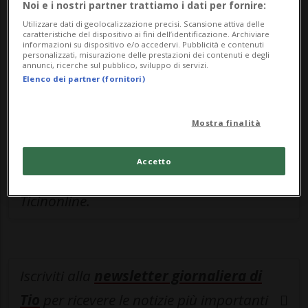
Noi e i nostri partner trattiamo i dati per fornire:
Sottoscrivi un abbonamento
Archivio
per
Utilizzare dati di geolocalizzazione precisi. Scansione attiva delle
leggere questo articolo, oppure scegli
caratteristiche del dispositivo ai fini dell’identificazione. Archiviare
informazioni su dispositivo e/o accedervi. Pubblicità e contenuti
MyTioAbo
per accedere all'archivio e
personalizzati, misurazione delle prestazioni dei contenuti e degli
annunci, ricerche sul pubblico, sviluppo di servizi.
navigare su sito e app senza pubblicità.
Elenco dei partner (fornitori)
ACCEDI
Mostra finalità
Accetto
Entra nel
canale WhatsApp
di
Ticinonline.
Iscriviti alla
newsletter giornaliera di
Tio
per ricevere le notizie più importanti