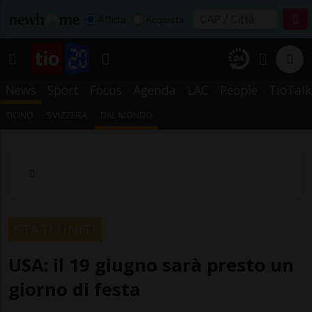
Affitta
Acquista
News
Sport
Focus
Agenda
LAC
People
TioTalk
TICINO
SVIZZERA
DAL MONDO
STATI UNITI
USA: il 19 giugno sarà presto un
giorno di festa