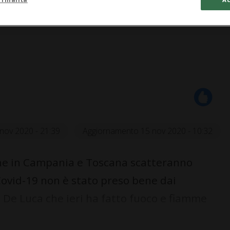
nov 2020 - 21:39
Aggiornamento 15 nov 2020 - 10:32
nche in Campania e Toscana scatteranno
ovid-19 non è stato preso bene dai
De Luca che ieri ha fatto fuoco e fiamme