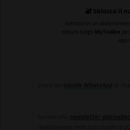
🔐 Sblocca il n
Sottoscrivi un abbonamen
oppure scegli
MyTioAbo
per 
app 
Entra nel
canale WhatsApp
di Tic
Iscriviti alla
newsletter giornalier
direttamente nella tua casella di p