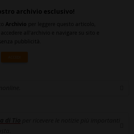
ostro archivio esclusivo!
to
Archivio
per leggere questo articolo,
accedere all'archivio e navigare su sito e
senza pubblicità.
ACCEDI
inonline.
a di Tio
per ricevere le notizie più importanti
osta.