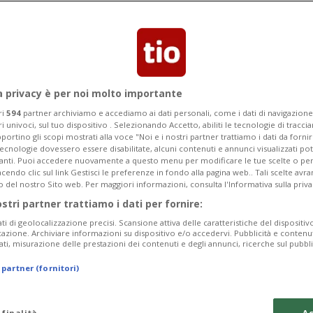
a privacy è per noi molto importante
ri
594
partner archiviamo e accediamo ai dati personali, come i dati di navigazione 
ri univoci, sul tuo dispositivo . Selezionando Accetto, abiliti le tecnologie di tracc
portino gli scopi mostrati alla voce "Noi e i nostri partner trattiamo i dati da fornir
tecnologie dovessero essere disabilitate, alcuni contenuti e annunci visualizzati 
vanti. Puoi accedere nuovamente a questo menu per modificare le tue scelte o per
endo clic sul link Gestisci le preferenze in fondo alla pagina web.. Tali scelte avr
o del nostro Sito web. Per maggiori informazioni, consulta l'Informativa sulla priva
ostri partner trattiamo i dati per fornire:
ati di geolocalizzazione precisi. Scansione attiva delle caratteristiche del dispositivo 
icazione. Archiviare informazioni su dispositivo e/o accedervi. Pubblicità e contenu
ati, misurazione delle prestazioni dei contenuti e degli annunci, ricerche sul pubbl
 partner (fornitori)
 finalità
Ac