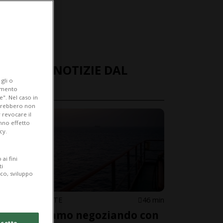
ULTIME NOTIZIE DAL
gli o
MONDO
iamento
e". Nel caso in
potrebbero non
 revocare il
anno effetto
cy.
ai fini
ti
ico, sviluppo
MEDIO ORIENTE
46 min
«Non stiamo negoziando con
cetto