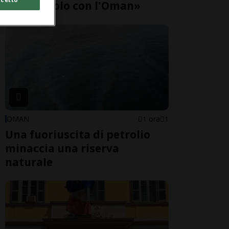
gli Usa, solo con l'Oman»
OMAN
1 ora
1
Una fuoriuscita di petrolio
minaccia una riserva
naturale