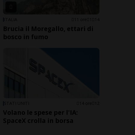
ITALIA
11 ore
1
14
Brucia il Moregallo, ettari di
bosco in fumo
STATI UNITI
14 ore
12
Volano le spese per l'IA:
SpaceX crolla in borsa