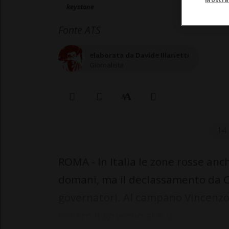
keystone
Fonte ATS
elaborata da Davide Illarietti
Giornalista
14 
ROMA - In Italia le zone rosse a
domani, ma il declassamento da C
governatori. Al campano Vincenzo 
contro il governo si è u...