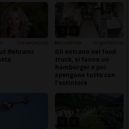
NO
14 ore
61
265
BELLINZONA
2 gior
82
192
ut-Behrami
Gli entrano nel food
asta
truck, si fanno un
hamburger e poi
spengono tutto con
l'estintore