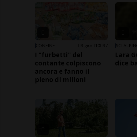
CONFINE
3 gior
10
37
SCI ALPI
I "furbetti" del
Lara G
contante colpiscono
dice b
ancora e fanno il
pieno di milioni