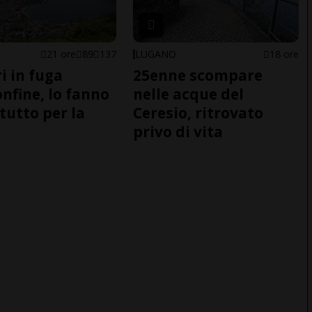
21 ore
89
137
LUGANO
18 ore
i in fuga
25enne scompare
onfine, lo fanno
nelle acque del
tutto per la
Ceresio, ritrovato
privo di vita