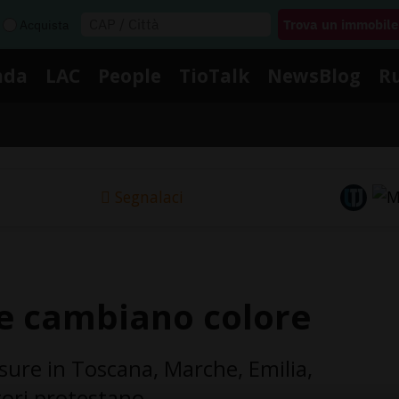
Acquista
nda
LAC
People
TioTalk
NewsBlog
R
Segnalaci
ne cambiano colore
ure in Toscana, Marche, Emilia,
tori protestano