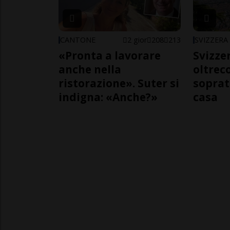
CANTONE
2 gior
208
213
SVIZZERA
«Pronta a lavorare
Svizzer
anche nella
oltrec
ristorazione». Suter si
soprat
indigna: «Anche?»
casa