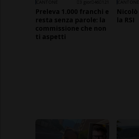
CANTONE
3 gior
46
121
CANTON
Preleva 1.000 franchi e
Nicolò 
resta senza parole: la
la RSI
commissione che non
ti aspetti