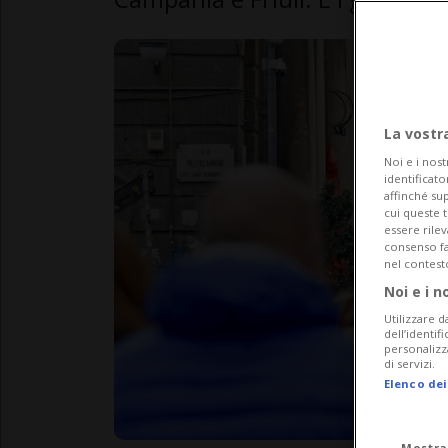
La vostr
Noi e i nost
identificato
affinché sup
cui queste 
essere rile
consenso fac
nel contest
Noi e i n
Utilizzare d
dell’identif
personalizz
di servizi.
Elenco dei
Mostra