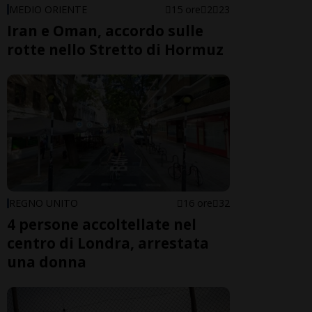
MEDIO ORIENTE
15 ore
2
23
Iran e Oman, accordo sulle
rotte nello Stretto di Hormuz
REGNO UNITO
16 ore
32
4 persone accoltellate nel
centro di Londra, arrestata
una donna