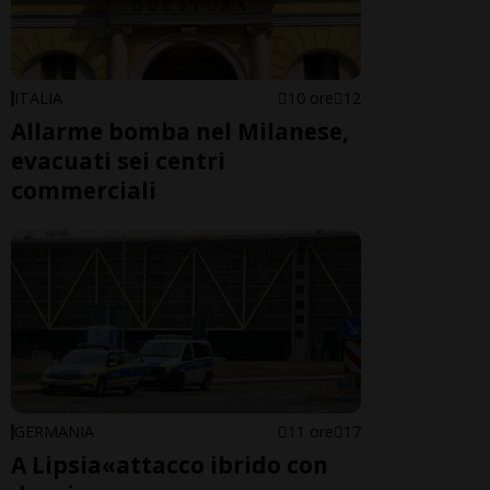
ITALIA
10 ore
12
Allarme bomba nel Milanese,
evacuati sei centri
commerciali
GERMANIA
11 ore
17
A Lipsia«attacco ibrido con