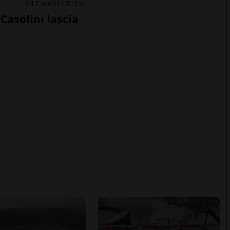
E
17 ore
117
351
Casolini lascia