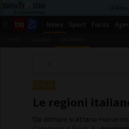
Affitta
News
Sport
Focus
Age
TICINO
SVIZZERA
DAL MONDO
ITALIA
Le regioni italia
Da domani scattano nuove mis
Campania e Friuli. E i governa