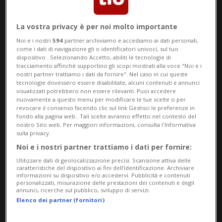
distribuendo 5000 coprisella blu. Su ogni
coprisella era visibile la scritta:
La vostra privacy è per noi molto importante
«Pedaliamo per i diritti delle donne».
Noi e i nostri
594
partner archiviamo e accediamo ai dati personali,
come i dati di navigazione gli o identificatori univoci, sul tuo
Per le Donne del PLR Svizzera, impegnarsi
dispositivo . Selezionando Accetto, abiliti le tecnologie di
tracciamento affinché supportino gli scopi mostrati alla voce "Noi e i
nostri partner trattiamo i dati da fornire". Nel caso in cui queste
per la politica femminile significa
tecnologie dovessero essere disabilitate, alcuni contenuti e annunci
visualizzati potrebbero non essere rilevanti. Puoi accedere
«sostenere le donne invece di
nuovamente a questo menu per modificare le tue scelte o per
revocare il consenso facendo clic sul link Gestisci le preferenze in
imprigionarle in ruoli prestabiliti». Al
fondo alla pagina web.. Tali scelte avranno effetto nel contesto del
nostro Sito web. Per maggiori informazioni, consulta l'Informativa
centro di questo pensiero ci sono la
sulla privacy.
«responsabilità individuale, la libertà e la
Noi e i nostri partner trattiamo i dati per fornire:
Utilizzare dati di geolocalizzazione precisi. Scansione attiva delle
giustizia sociale – ad esempio con
caratteristiche del dispositivo ai fini dell’identificazione. Archiviare
informazioni su dispositivo e/o accedervi. Pubblicità e contenuti
un'imposizione individuale equa, migliori
personalizzati, misurazione delle prestazioni dei contenuti e degli
annunci, ricerche sul pubblico, sviluppo di servizi.
condizioni quadro per conciliare lavoro e
Elenco dei partner (fornitori)
famiglia, strutture diurne affidabili, un