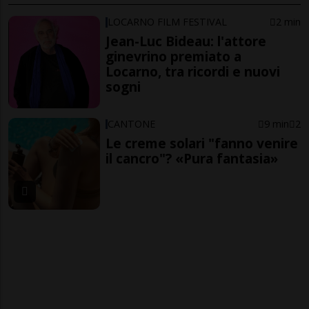
LOCARNO FILM FESTIVAL
2 min
Jean-Luc Bideau: l'attore
ginevrino premiato a
Locarno, tra ricordi e nuovi
sogni
CANTONE
9 min
2
Le creme solari "fanno venire
il cancro"? «Pura fantasia»