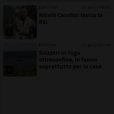
CANTONE
1 gior
154
381
Nicolò Casolini lascia la
RSI
SVIZZERA
1 gior
101
141
Svizzeri in fuga
oltreconfine, lo fanno
soprattutto per la casa