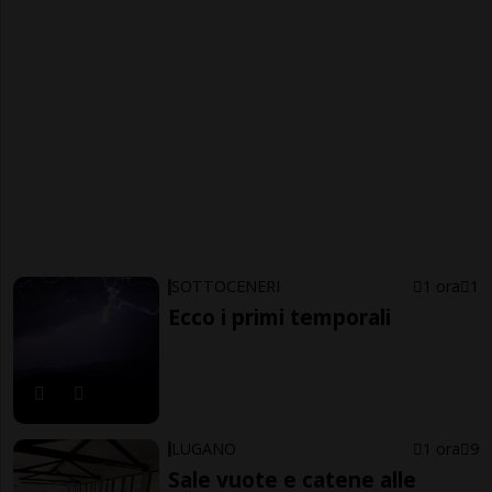
SOTTOCENERI
1 ora
1
Ecco i primi temporali
LUGANO
1 ora
9
Sale vuote e catene alle