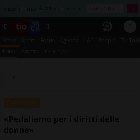
Affitta
Acquista
News
Sport
Focus
Agenda
LAC
People
TioTalk
TICINO
SVIZZERA
DAL MONDO
CANTONE
«Pedaliamo per i diritti delle
donne»