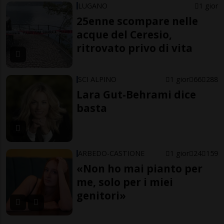
LUGANO
1 gior
25enne scompare nelle
acque del Ceresio,
ritrovato privo di vita
SCI ALPINO
1 gior
66
288
Lara Gut-Behrami dice
basta
ARBEDO-CASTIONE
1 gior
24
159
«Non ho mai pianto per
me, solo per i miei
genitori»