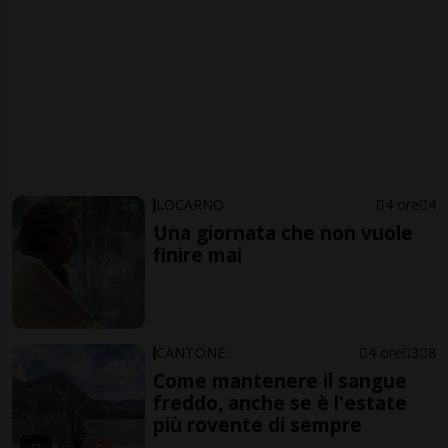
LOCARNO
4 ore
4
Una giornata che non vuole
finire mai
CANTONE
4 ore
3
8
Come mantenere il sangue
freddo, anche se è l'estate
più rovente di sempre