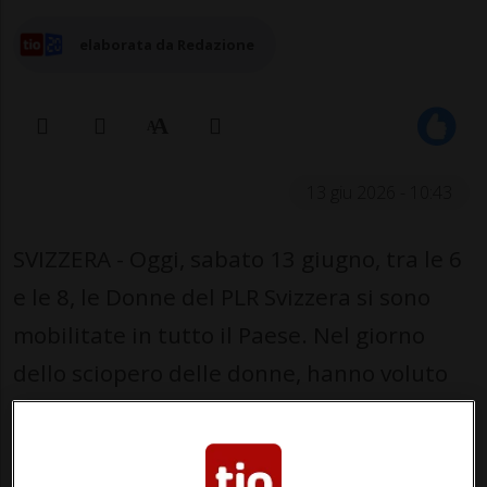
elaborata da Redazione
13 giu 2026 - 10:43
SVIZZERA - Oggi, sabato 13 giugno, tra le 6
e le 8, le Donne del PLR Svizzera si sono
mobilitate in tutto il Paese. Nel giorno
dello sciopero delle donne, hanno voluto
lanciare un segnale forte a favore di una
politica delle donne liberali-radicali