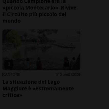
Quando Campione era la
«piccola Montecarlo». Rivive
il Circuito più piccolo del
mondo
CANTONE
15 ore
15
59
La situazione del Lago
Maggiore è «estremamente
critica»