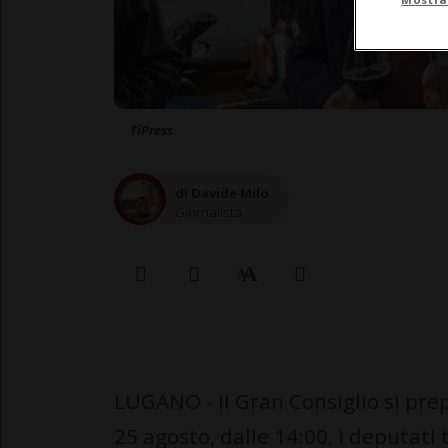
TiPress
di Davide Milo
Giornalista
LUGANO - Il Gran Consiglio si prepa
25 agosto, dalle 14:00, i deputati 