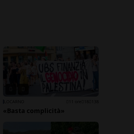
LOCARNO
11 ore
18
138
«Basta complicità»