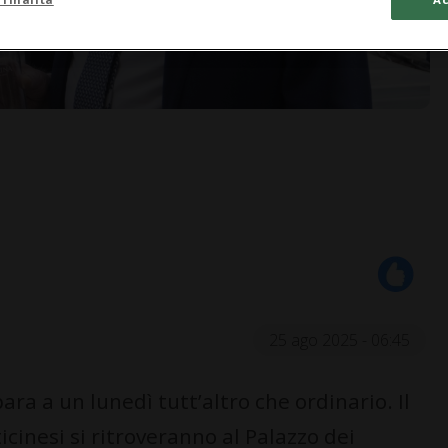
25 ago 2025 - 06:45
ra a un lunedì tutt’altro che ordinario. Il
ticinesi si ritroveranno al Palazzo dei