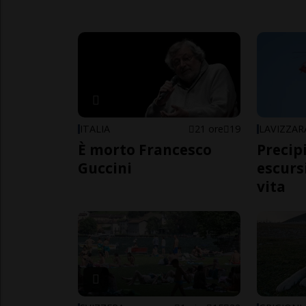
ITALIA
21 ore
19
LAVIZZAR
È morto Francesco
Precip
Guccini
escursi
vita