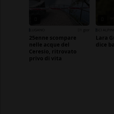
LUGANO
1 gior
SCI ALPI
25enne scompare
Lara G
nelle acque del
dice b
Ceresio, ritrovato
privo di vita