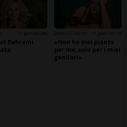
NO
1 gior
66
286
ARBEDO-CASTIONE
1 gior
24
159
ut-Behrami
«Non ho mai pianto
asta
per me, solo per i miei
genitori»