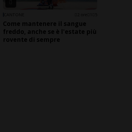
CANTONE
2 ore
1
5
Come mantenere il sangue
freddo, anche se è l'estate più
rovente di sempre