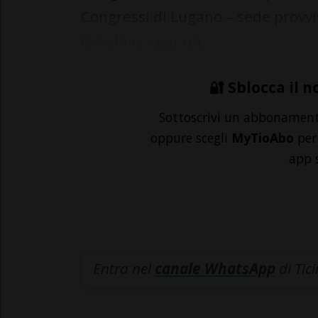
Congressi di Lugano – sede provvis
Orsoline – per un...
🔐 Sblocca il n
Sottoscrivi un abbonamen
oppure scegli
MyTioAbo
per 
app 
Entra nel
canale WhatsApp
di Tic