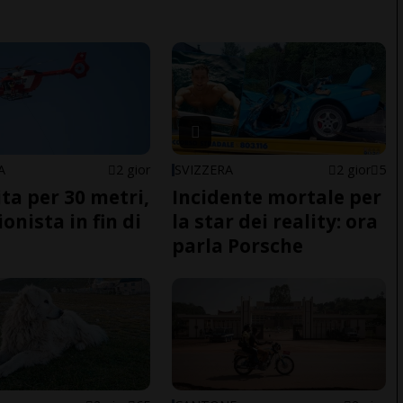
A
2 gior
SVIZZERA
2 gior
5
ita per 30 metri,
Incidente mortale per
onista in fin di
la star dei reality: ora
parla Porsche