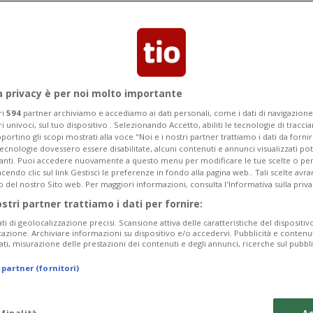
rdinaria convocata dall'Mps per
ier tra i due Consiglieri di Stato
Consiglio non può ribaltare la decisione
e si preannuncia infuocata.
a privacy è per noi molto importante
ri
594
partner archiviamo e accediamo ai dati personali, come i dati di navigazione 
ri univoci, sul tuo dispositivo . Selezionando Accetto, abiliti le tecnologie di tracc
portino gli scopi mostrati alla voce "Noi e i nostri partner trattiamo i dati da fornir
tecnologie dovessero essere disabilitate, alcuni contenuti e annunci visualizzati 
vanti. Puoi accedere nuovamente a questo menu per modificare le tue scelte o per
endo clic sul link Gestisci le preferenze in fondo alla pagina web.. Tali scelte avr
o del nostro Sito web. Per maggiori informazioni, consulta l'Informativa sulla priva
ostri partner trattiamo i dati per fornire:
ati di geolocalizzazione precisi. Scansione attiva delle caratteristiche del dispositivo 
icazione. Archiviare informazioni su dispositivo e/o accedervi. Pubblicità e contenu
ati, misurazione delle prestazioni dei contenuti e degli annunci, ricerche sul pubbl
 partner (fornitori)
 finalità
Ac