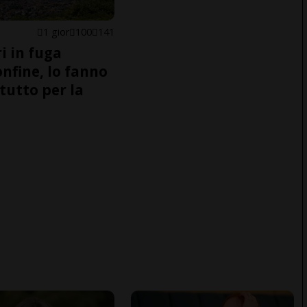
1 gior
100
141
i in fuga
onfine, lo fanno
tutto per la