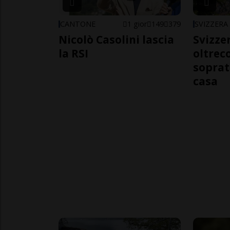
CANTONE
1 gior
149
379
SVIZZERA
Nicolò Casolini lascia
Svizzer
la RSI
oltrec
soprat
casa