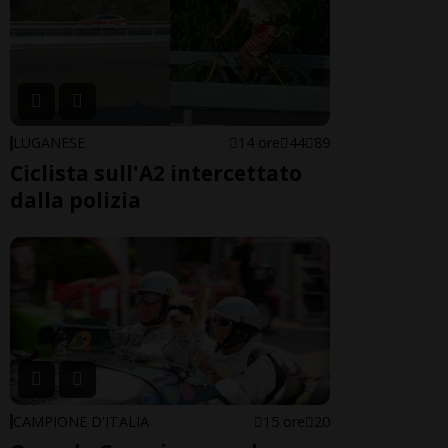
LUGANESE
14 ore
44
89
Ciclista sull'A2 intercettato
dalla polizia
CAMPIONE D'ITALIA
15 ore
20