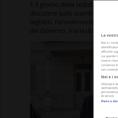
È il giorno della seduta strao
discutere sullo scambio di doss
leghisti. Formalmente il Gran 
del Governo, ma la discussion
La vostr
Noi e i nost
identificato
affinché sup
cui queste 
essere rile
consenso fac
nel contest
Noi e i n
Utilizzare d
dell’identif
personalizz
di servizi.
Elenco dei
Mostra