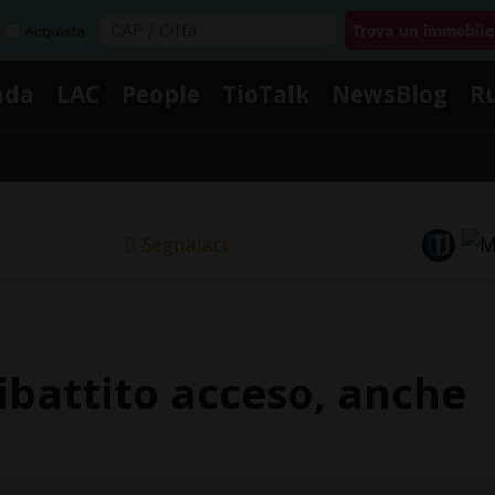
Acquista
nda
LAC
People
TioTalk
NewsBlog
R
Segnalaci
ibattito acceso, anche