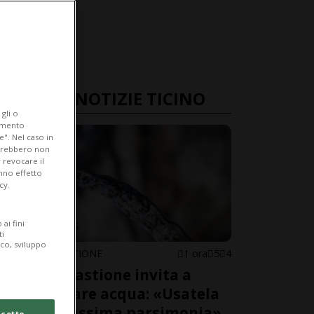
ULTIME NOTIZIE TICINO
gli o
iamento
e". Nel caso in
potrebbero non
 revocare il
anno effetto
cy.
ai fini
ti
ico, sviluppo
ARBEDO-CASTIONE
1 ora
5
4
Arbedo-Castione invita a
risparmiare acqua: «Usatela
con la massima parsimonia»
cetto