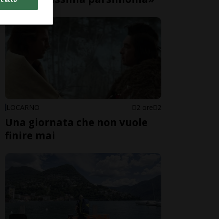
LOCARNO
2 ore
2
Una giornata che non vuole
finire mai