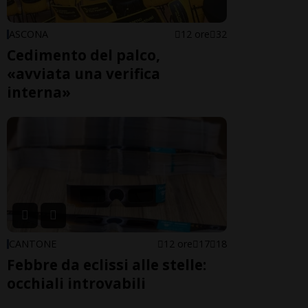
ASCONA
12 ore
32
Cedimento del palco,
«avviata una verifica
interna»
CANTONE
12 ore
17
18
Febbre da eclissi alle stelle:
occhiali introvabili