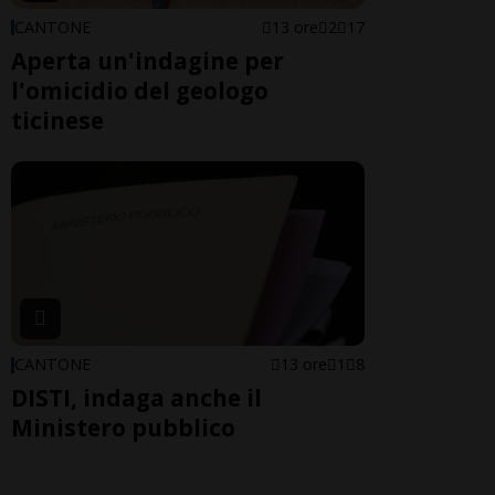
CANTONE
13 ore
2
17
Aperta un'indagine per
l'omicidio del geologo
ticinese
CANTONE
13 ore
1
8
DISTI, indaga anche il
Ministero pubblico