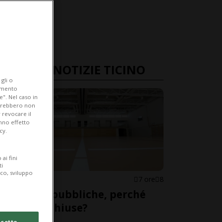
ULTIME NOTIZIE TICINO
gli o
iamento
e". Nel caso in
potrebbero non
 revocare il
anno effetto
cy.
ai fini
ti
ico, sviluppo
CANTONE
7 ore
8
Palestre pubbliche, perché
restano chiuse?
cetto