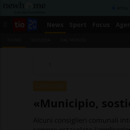
Affitta
News
Sport
Focus
Age
TICINO
SVIZZERA
DAL MONDO
CANTONE
«Municipio, sosti
Alcuni consiglieri comunali in
sempre ostacolato l'applicazio