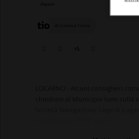
Deposit
di Cronaca Ticino
LOCARNO - Alcuni consiglieri comun
chiedono al Municipio lumi sulla 
Società Navigazione Lago di Lugan
collettivo del 2018, nato a...