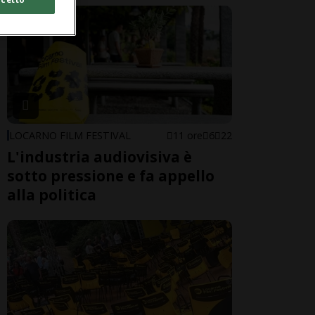
LOCARNO FILM FESTIVAL
11 ore
6
22
L'industria audiovisiva è
sotto pressione e fa appello
alla politica