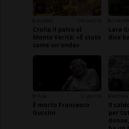
LOCARNO
18 ore
132
SCI ALPI
Crolla il palco al
Lara G
Monte Verità: «È stato
dice b
come un'onda»
ITALIA
1 gior
19
SVIZZERA
È morto Francesco
Il cal
Guccini
per tut
donne,
ha un 