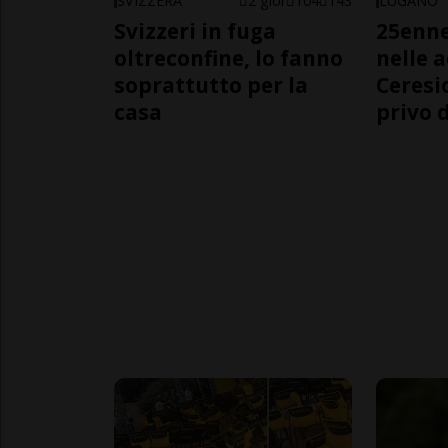
SVIZZERA
2 gior
104
143
LUGANO
Svizzeri in fuga
25enn
oltreconfine, lo fanno
nelle 
soprattutto per la
Ceresi
casa
privo d