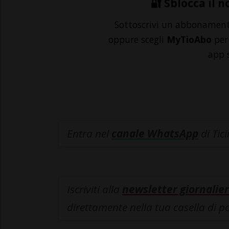
🔐 Sblocca il n
Sottoscrivi un abbonamen
oppure scegli
MyTioAbo
per 
app 
Entra nel
canale WhatsApp
di Tic
Iscriviti alla
newsletter giornalier
direttamente nella tua casella di p