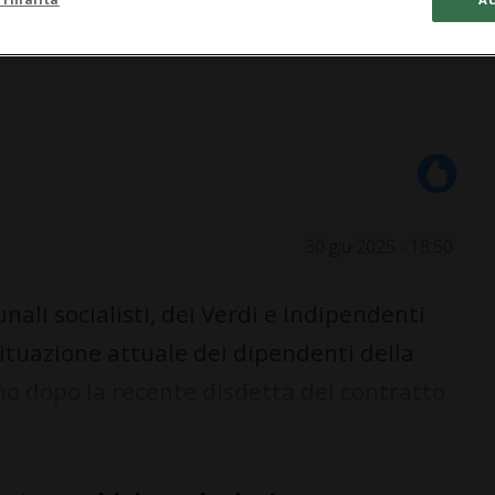
30 giu 2025 - 18:50
ali socialisti, dei Verdi e Indipendenti
situazione attuale dei dipendenti della
o dopo la recente disdetta del contratto