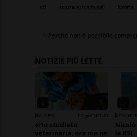
ccl
consiglieri comunali
locarno
Perché non è possibile commen
NOTIZIE PIÙ LETTE
SVIZZERA
1 gior
11
40
CANTON
«Ho studiato
Nicolò 
veterinaria, ora me ne
la RSI