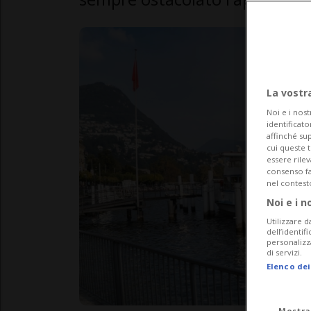
La vostr
Noi e i nost
identificato
affinché sup
cui queste 
essere rile
consenso fac
nel contest
Noi e i n
Utilizzare d
dell’identif
personalizz
di servizi.
Elenco dei
Mostra