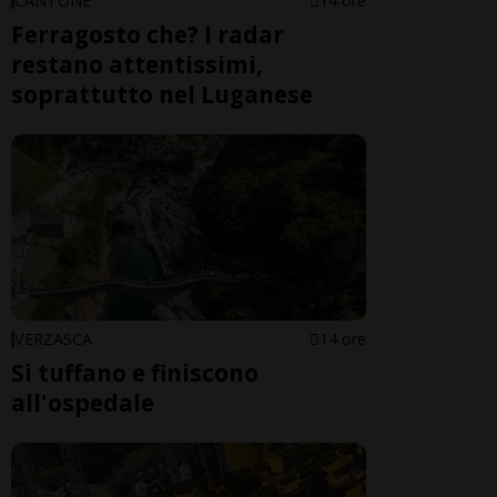
CANTONE
14 ore
Ferragosto che? I radar
restano attentissimi,
soprattutto nel Luganese
VERZASCA
14 ore
Si tuffano e finiscono
all'ospedale