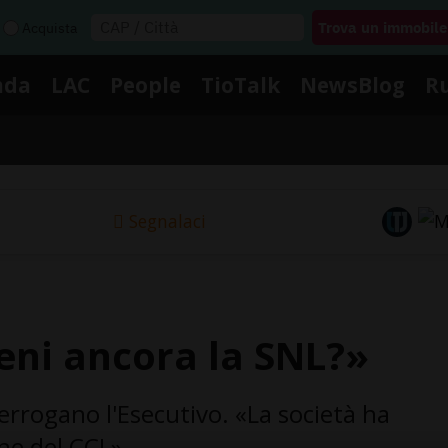
Acquista
nda
LAC
People
TioTalk
NewsBlog
R
Segnalaci
eni ancora la SNL?»
terrogano l'Esecutivo. «La società ha
ne del CCL»