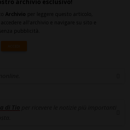
ostro archivio esclusivo!
to
Archivio
per leggere questo articolo,
accedere all'archivio e navigare su sito e
senza pubblicità.
ACCEDI
inonline.
a di Tio
per ricevere le notizie più importanti
osta.