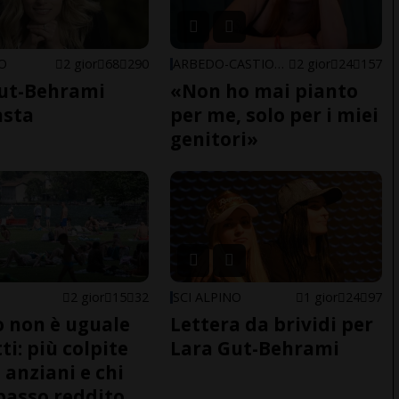
NO
2 gior
68
290
ARBEDO-CASTIONE
2 gior
24
157
ut-Behrami
«Non ho mai pianto
asta
per me, solo per i miei
genitori»
2 gior
15
32
SCI ALPINO
1 gior
24
97
do non è uguale
Lettera da brividi per
ti: più colpite
Lara Gut-Behrami
 anziani e chi
basso reddito