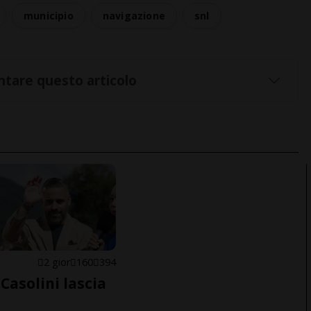
municipio
navigazione
snl
tare questo articolo
E
2 gior
160
394
Casolini lascia