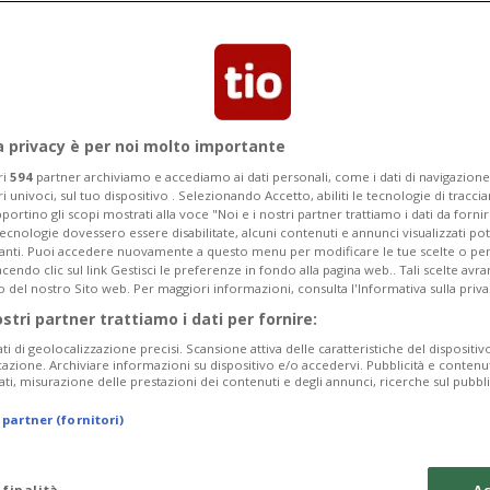
a privacy è per noi molto importante
ri
594
partner archiviamo e accediamo ai dati personali, come i dati di navigazione 
ri univoci, sul tuo dispositivo . Selezionando Accetto, abiliti le tecnologie di tracc
portino gli scopi mostrati alla voce "Noi e i nostri partner trattiamo i dati da fornir
tecnologie dovessero essere disabilitate, alcuni contenuti e annunci visualizzati 
vanti. Puoi accedere nuovamente a questo menu per modificare le tue scelte o per
endo clic sul link Gestisci le preferenze in fondo alla pagina web.. Tali scelte avr
o del nostro Sito web. Per maggiori informazioni, consulta l'Informativa sulla priva
ostri partner trattiamo i dati per fornire:
ati di geolocalizzazione precisi. Scansione attiva delle caratteristiche del dispositivo 
icazione. Archiviare informazioni su dispositivo e/o accedervi. Pubblicità e contenu
ati, misurazione delle prestazioni dei contenuti e degli annunci, ricerche sul pubbl
 partner (fornitori)
 finalità
Ac