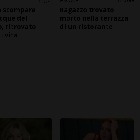
2 gior
ASCONA
16 ore
e scompare
Ragazzo trovato
acque del
morto nella terrazza
o, ritrovato
di un ristorante
i vita