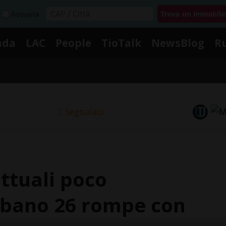
Acquista
nda
LAC
People
TioTalk
NewsBlog
R
Segnalaci
ttuali poco
rbano 26 rompe con