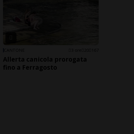
CANTONE
3 ore
20
167
Allerta canicola prorogata
fino a Ferragosto