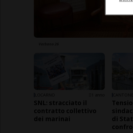
Verbano 26
LOCARNO
1 anno
CANTON
SNL: stracciato il
Tensio
contratto collettivo
sindaca
dei marinai
di Sta
confro