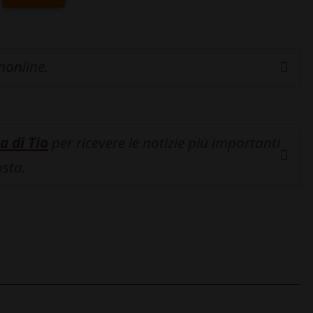
inonline.
a di Tio
per ricevere le notizie più importanti
osta.