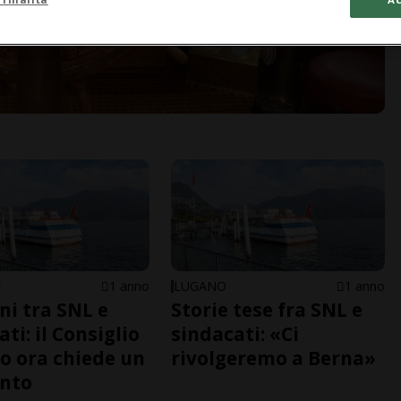
E
1 anno
LUGANO
1 anno
ni tra SNL e
Storie tese fra SNL e
ti: il Consiglio
sindacati: «Ci
to ora chiede un
rivolgeremo a Berna»
nto