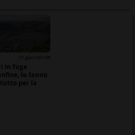
1 gior
96
138
i in fuga
onfine, lo fanno
tutto per la