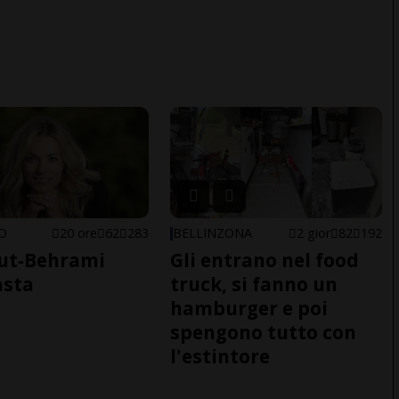
NO
20 ore
62
283
BELLINZONA
2 gior
82
192
ut-Behrami
Gli entrano nel food
asta
truck, si fanno un
hamburger e poi
spengono tutto con
l'estintore