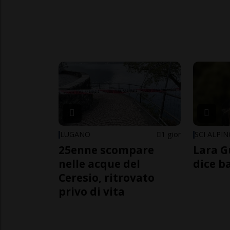
LUGANO
1 gior
SCI ALPI
25enne scompare
Lara G
nelle acque del
dice b
Ceresio, ritrovato
privo di vita