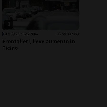
CANTONE / SVIZZERA
5 ore
37
99
Frontalieri, lieve aumento in
Ticino