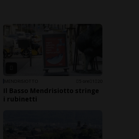
MENDRISIOTTO
5 ore
1
20
Il Basso Mendrisiotto stringe
i rubinetti