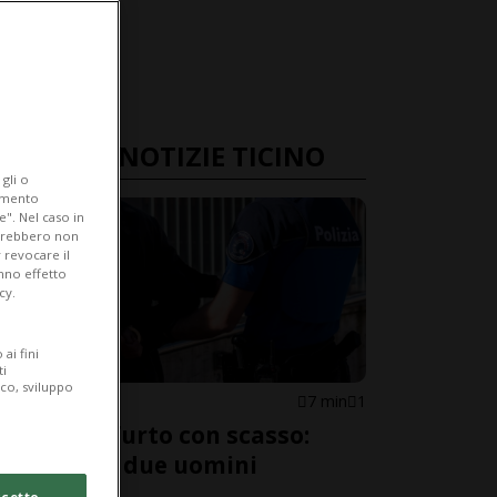
ULTIME NOTIZIE TICINO
gli o
iamento
e". Nel caso in
potrebbero non
 revocare il
anno effetto
cy.
ai fini
ti
ico, sviluppo
LUGANO
7 min
1
Tentato furto con scasso:
arrestati due uomini
cetto