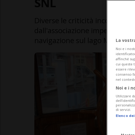
SNL
Diverse le criticità incontrate:
dall'associazione impegnata ne
navigazione sul lago Maggiore
La vostr
Noi e i nost
identificato
affinché sup
cui queste 
essere rile
consenso fac
nel contest
Noi e i n
Utilizzare d
dell’identif
personalizz
di servizi.
Elenco dei
Mostra