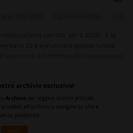
30 giu 2025 - 12:10
Aggiornamento 14:36
4
llaborazione con SNL per il 2026». È la
e Verbano 26 e annunciata questo lunedì
’unanimità dal direttivo dell'associazione,
ostro archivio esclusivo!
to
Archivio
per leggere questo articolo,
accedere all'archivio e navigare su sito e
senza pubblicità.
ACCEDI