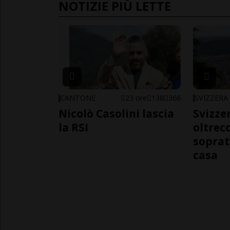
NOTIZIE PIÙ LETTE
CANTONE
23 ore
138
366
SVIZZERA
Nicolò Casolini lascia
Svizzer
la RSI
oltrec
soprat
casa