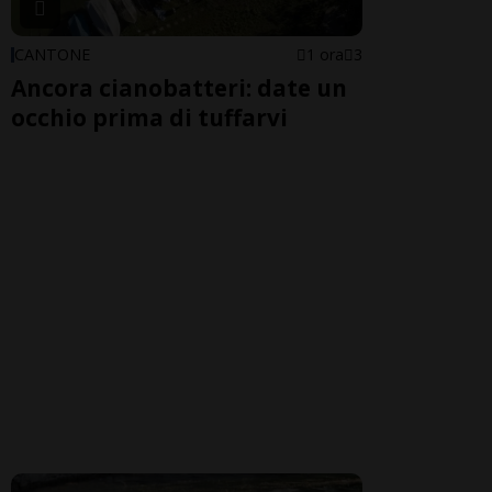
CANTONE
1 ora
3
Ancora cianobatteri: date un
occhio prima di tuffarvi