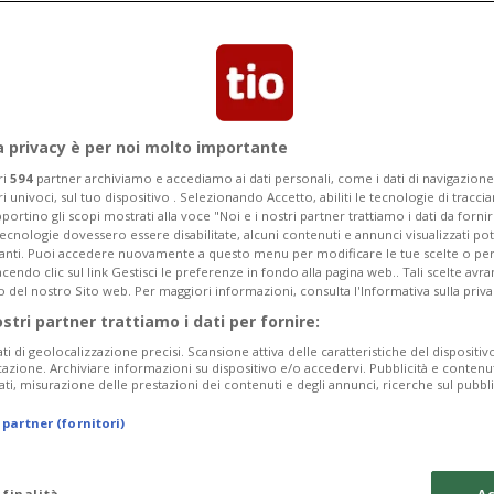
 la decisione presa all’unanimità
lla celebrazione dei 200 anni di
a privacy è per noi molto importante
ri
594
partner archiviamo e accediamo ai dati personali, come i dati di navigazione 
ri univoci, sul tuo dispositivo . Selezionando Accetto, abiliti le tecnologie di tracc
portino gli scopi mostrati alla voce "Noi e i nostri partner trattiamo i dati da fornir
tecnologie dovessero essere disabilitate, alcuni contenuti e annunci visualizzati 
vanti. Puoi accedere nuovamente a questo menu per modificare le tue scelte o per
endo clic sul link Gestisci le preferenze in fondo alla pagina web.. Tali scelte avr
o del nostro Sito web. Per maggiori informazioni, consulta l'Informativa sulla priva
ostri partner trattiamo i dati per fornire:
ati di geolocalizzazione precisi. Scansione attiva delle caratteristiche del dispositivo 
icazione. Archiviare informazioni su dispositivo e/o accedervi. Pubblicità e contenu
ati, misurazione delle prestazioni dei contenuti e degli annunci, ricerche sul pubbl
 partner (fornitori)
 finalità
Ac