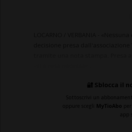
LOCARNO / VERBANIA - «Nessuna co
decisione presa dall'associazion
tramite una nota stampa. Presa all
«si è resa necessar...
🔐 Sblocca il n
Sottoscrivi un abbonamen
oppure scegli
MyTioAbo
per 
app 