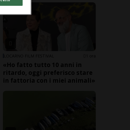
LOCARNO FILM FESTIVAL
1 ora
«Ho fatto tutto 10 anni in
ritardo, oggi preferisco stare
in fattoria con i miei animali»