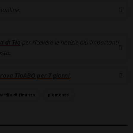
inonline.
a di Tio
per ricevere le notizie più importanti
osta.
rova TioABO per 7 giorni
.
ardia di finanza
piemonte