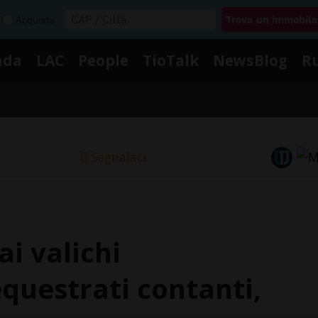
Acquista
nda
LAC
People
TioTalk
NewsBlog
R
Segnalaci
i valichi
equestrati contanti,