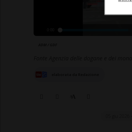
0:00
ADM / GDF
Fonte Agenzia delle dogane e dei mono
elaborata da Redazione
05 giu 2026 