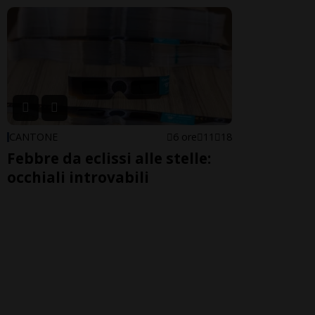
CANTONE
6 ore
11
18
Febbre da eclissi alle stelle:
occhiali introvabili