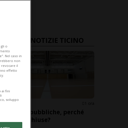
ULTIME NOTIZIE TICINO
gli o
iamento
e". Nel caso in
potrebbero non
 revocare il
anno effetto
cy.
ai fini
ti
ico, sviluppo
CANTONE
1 ora
Palestre pubbliche, perché
restano chiuse?
cetto