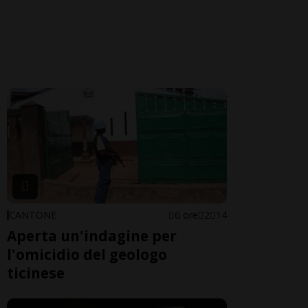
CANTONE
6 ore
2
14
Aperta un'indagine per
l'omicidio del geologo
ticinese