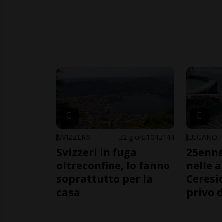
SVIZZERA
2 gior
104
144
LUGANO
Svizzeri in fuga
25enn
oltreconfine, lo fanno
nelle 
soprattutto per la
Ceresi
casa
privo d