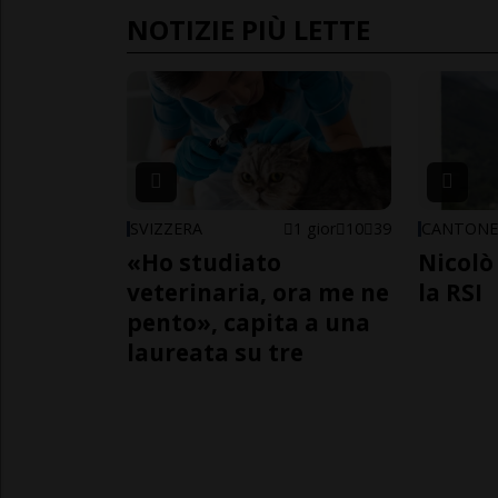
NOTIZIE PIÙ LETTE
SVIZZERA
1 gior
10
39
CANTON
«Ho studiato
Nicolò 
veterinaria, ora me ne
la RSI
pento», capita a una
laureata su tre