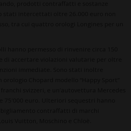
ando, prodotti contraffatti e sostanze
o stati intercettati oltre 26.000 euro non
usso, tra cui quattro orologi Longines per un
lli hanno permesso di rinvenire circa 150
di accertare violazioni valutarie per oltre
nzioni immediate. Sono stati inoltre
n orologio Chopard modello “Happy Sport”
 franchi svizzeri, e un’autovettura Mercedes
re 75'000 euro. Ulteriori sequestri hanno
bbigliamento contraffatti di marchi
Louis Vuitton, Moschino e Chloè.