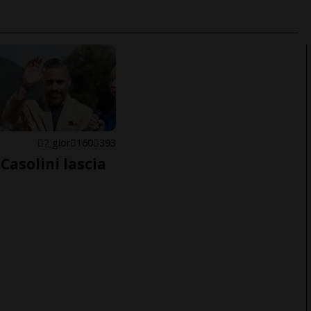
E
2 gior
160
393
Casolini lascia