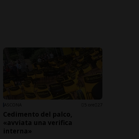
ASCONA
5 ore
27
Cedimento del palco,
«avviata una verifica
interna»