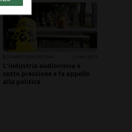
LOCARNO FILM FESTIVAL
5 ore
3
13
L'industria audiovisiva è
sotto pressione e fa appello
alla politica