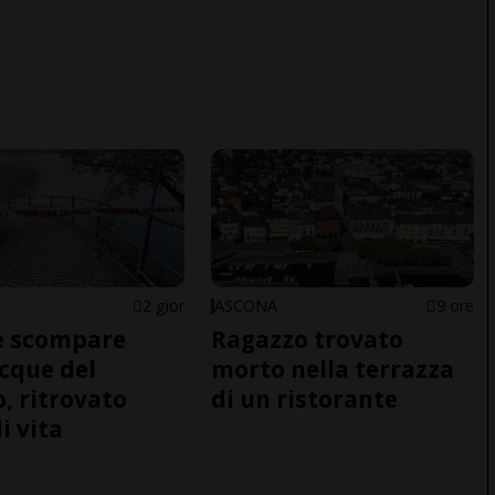
2 gior
ASCONA
9 ore
e scompare
Ragazzo trovato
acque del
morto nella terrazza
o, ritrovato
di un ristorante
i vita