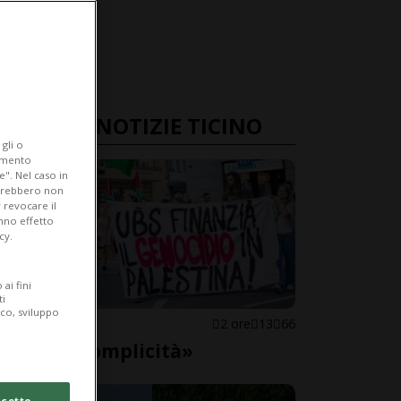
ULTIME NOTIZIE TICINO
gli o
iamento
e". Nel caso in
potrebbero non
 revocare il
anno effetto
cy.
ai fini
ti
ico, sviluppo
LOCARNO
2 ore
13
66
«Basta complicità»
cetto