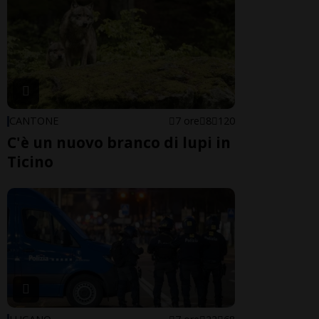
CANTONE
7 ore
8
120
C'è un nuovo branco di lupi in
Ticino