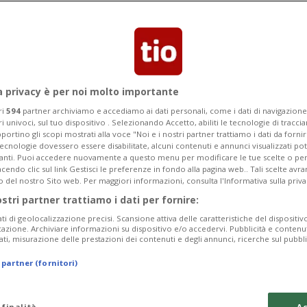
asso roccioso di Vattagne
a privacy è per noi molto importante
ri
594
partner archiviamo e accediamo ai dati personali, come i dati di navigazione 
ri univoci, sul tuo dispositivo . Selezionando Accetto, abiliti le tecnologie di tracc
portino gli scopi mostrati alla voce "Noi e i nostri partner trattiamo i dati da fornir
tecnologie dovessero essere disabilitate, alcuni contenuti e annunci visualizzati 
vanti. Puoi accedere nuovamente a questo menu per modificare le tue scelte o per
endo clic sul link Gestisci le preferenze in fondo alla pagina web.. Tali scelte avr
o del nostro Sito web. Per maggiori informazioni, consulta l'Informativa sulla priva
ostri partner trattiamo i dati per fornire:
ati di geolocalizzazione precisi. Scansione attiva delle caratteristiche del dispositivo 
icazione. Archiviare informazioni su dispositivo e/o accedervi. Pubblicità e contenu
ati, misurazione delle prestazioni dei contenuti e degli annunci, ricerche sul pubbl
 partner (fornitori)
 finalità
Ac