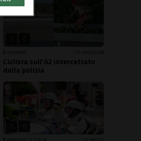
LUGANESE
5 ore
23
68
Ciclista sull'A2 intercettato
dalla polizia
CAMPIONE D'ITALIA
5 ore
15