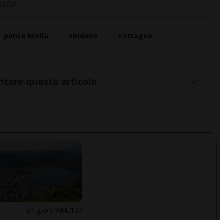
osta.
ponte brolla
solduno
vattagne
tare questo articolo
1 gior
100
137