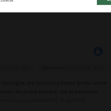
2 ott 2025 - 23:42
Aggiornamento 03 ott 2025 - 00:19
Vattagne, tra Solduno e Ponte Brolla, viene
 rischio che possa franare, ma al momento
me comunica SwissAlert, le autorità