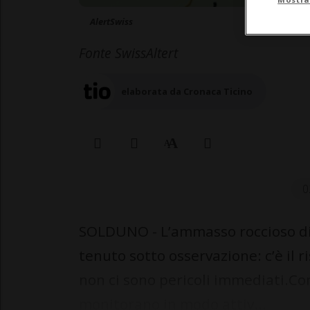
AlertSwiss
Fonte SwissAltert
elaborata da Cronaca Ticino
0
SOLDUNO - L’ammasso roccioso di 
tenuto sotto osservazione: c’è il
non ci sono pericoli immediati.Co
monitorano in modo attiv...