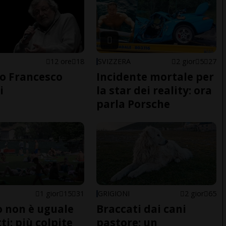
12 ore
18
SVIZZERA
2 gior
5
27
o Francesco
Incidente mortale per
i
la star dei reality: ora
parla Porsche
1 gior
15
31
GRIGIONI
2 gior
65
do non è uguale
Braccati dai cani
ti: più colpite
pastore: un