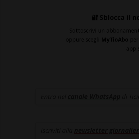
🔐 Sblocca il n
Sottoscrivi un abbonamen
oppure scegli
MyTioAbo
per 
app 
Entra nel
canale WhatsApp
di Tic
Iscriviti alla
newsletter giornalier