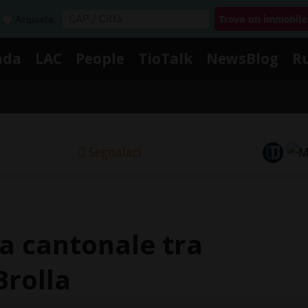
Acquista
nda
LAC
People
TioTalk
NewsBlog
R
Segnalaci
la cantonale tra
Brolla