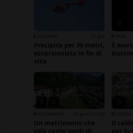
LAVIZZARA
2 gior
ITALIA
Precipita per 30 metri,
È mort
escursionista in fin di
Guccin
vita
VALLEMAGGIA
2 gior
17
100
SVIZZERA
Un matrimonio che
Il cal
vale cento posti di
per tut