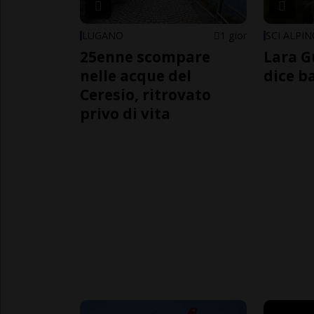
LUGANO
1 gior
SCI ALPI
25enne scompare
Lara G
nelle acque del
dice b
Ceresio, ritrovato
privo di vita