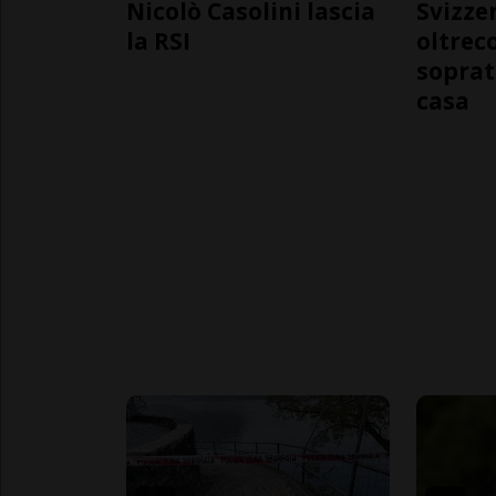
Nicolò Casolini lascia
Svizzer
la RSI
oltrec
soprat
casa