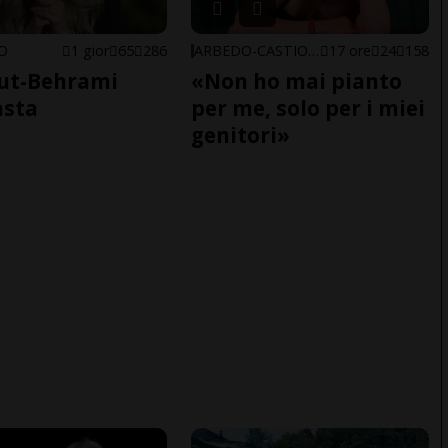
NO
1 gior
65
286
ARBEDO-CASTIONE
17 ore
24
158
ut-Behrami
«Non ho mai pianto
asta
per me, solo per i miei
genitori»