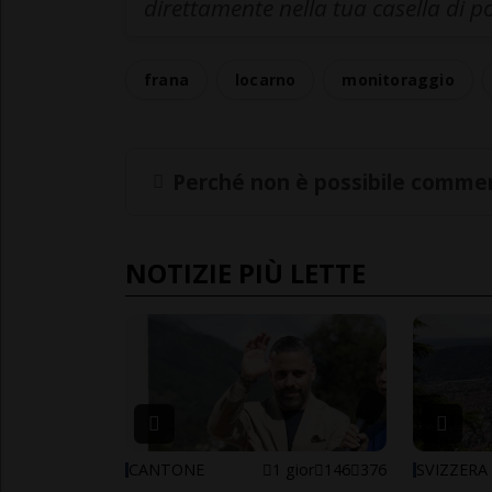
direttamente nella tua casella di p
frana
locarno
monitoraggio
Perché non è possibile commen
NOTIZIE PIÙ LETTE
CANTONE
1 gior
146
376
SVIZZERA