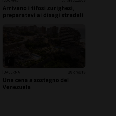
LUGANO
7 ore
22
68
Arrivano i tifosi zurighesi,
preparatevi ai disagi stradali
BALERNA
8 ore
18
Una cena a sostegno del
Venezuela