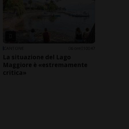
CANTONE
6 ore
10
47
La situazione del Lago
Maggiore è «estremamente
critica»