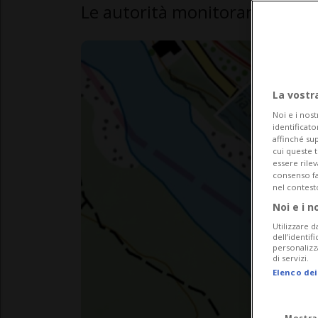
Le autorità monitorano l'amm
La vostr
Noi e i nost
identificato
affinché sup
cui queste 
essere rile
consenso fac
nel contest
Noi e i n
Utilizzare d
dell’identif
personalizz
di servizi.
Elenco dei
Mostra